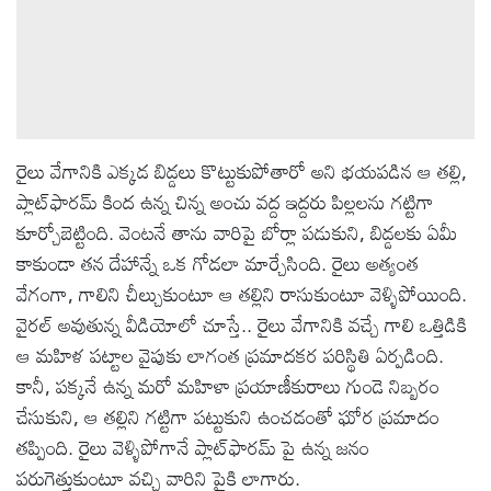
రైలు వేగానికి ఎక్కడ బిడ్డలు కొట్టుకుపోతారో అని భయపడిన ఆ తల్లి,
ప్లాట్‌ఫారమ్ కింద ఉన్న చిన్న అంచు వద్ద ఇద్దరు పిల్లలను గట్టిగా
కూర్చోబెట్టింది. వెంటనే తాను వారిపై బోర్లా పడుకుని, బిడ్డలకు ఏమీ
కాకుండా తన దేహాన్నే ఒక గోడలా మార్చేసింది. రైలు అత్యంత
వేగంగా, గాలిని చీల్చుకుంటూ ఆ తల్లిని రాసుకుంటూ వెళ్ళిపోయింది.
వైరల్ అవుతున్న వీడియోలో చూస్తే.. రైలు వేగానికి వచ్చే గాలి ఒత్తిడికి
ఆ మహిళ పట్టాల వైపుకు లాగంత ప్రమాదకర పరిస్థితి ఏర్పడింది.
కానీ, పక్కనే ఉన్న మరో మహిళా ప్రయాణీకురాలు గుండె నిబ్బరం
చేసుకుని, ఆ తల్లిని గట్టిగా పట్టుకుని ఉంచడంతో ఘోర ప్రమాదం
తప్పింది. రైలు వెళ్ళిపోగానే ప్లాట్‌ఫారమ్ పై ఉన్న జనం
పరుగెత్తుకుంటూ వచ్చి వారిని పైకి లాగారు.