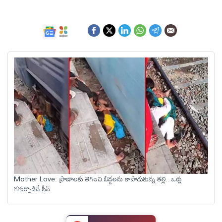
ఆంధ్రప్రదేశ్
జాతీయం
అంతర్జాతీయం
సినిమా
క్రీడలు
వ్యాపారం
Mother Love: ప్రాణాలకు తెగించి బిడ్డలను కాపాడుకున్న తల్లి.. ఒళ్లు
గగుర్పొడిచే సీన్
లైఫ్
స్టైల్