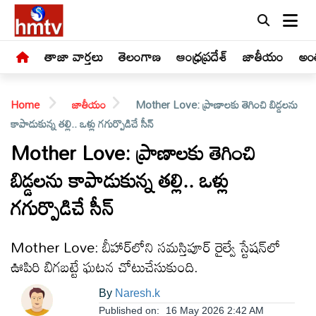
తాజా వార్తలు
తెలంగాణ
ఆంధ్రప్రదేశ్
జాతీయం
అంత
Home
జాతీయం
Mother Love: ప్రాణాలకు తెగించి బిడ్డలను
కాపాడుకున్న తల్లి.. ఒళ్లు గగుర్పొడిచే సీన్
Mother Love: ప్రాణాలకు తెగించి
బిడ్డలను కాపాడుకున్న తల్లి.. ఒళ్లు
LIVE
గగుర్పొడిచే సీన్
తాజా
వార్తలు
Mother Love: బీహార్‌లోని సమస్తిపూర్ రైల్వే స్టేషన్‌లో
ఊపిరి బిగబట్టే ఘటన చోటుచేసుకుంది.
తెలంగాణ
By
Naresh.k
Published on:
16 May 2026 2:42 AM