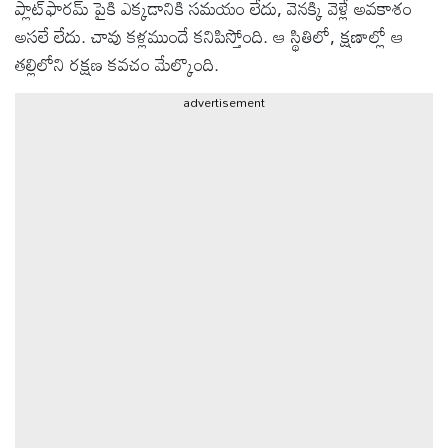
ప్లాట్‌ఫారమ్ పైకి ఎక్కడానికి సమయం లేదు, వెనక్కి వెళ్లే అవకాశం
అసలే లేదు. చావు కళ్లముందే కనిపిస్తోంది. ఆ స్థితిలో, క్షణాల్లో ఆ
ఆటోమొబైల్
తల్లిలోని రక్షణ కవచం మేల్కొంది.
advertisement
క్రైమ్
ఆధ్యాత్మికం
ఫోటోలు
బ్రాండ్
స్పాట్‌లైట్
ప్రెస్
రిలీజ్