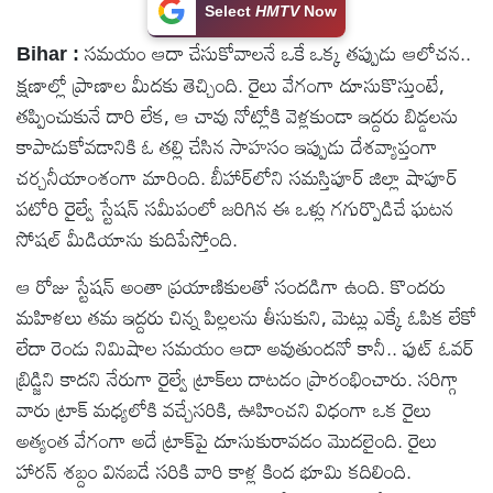
Select
HMTV
Now
టెక్నాలజీ
సమయం ఆదా చేసుకోవాలనే ఒకే ఒక్క తప్పుడు ఆలోచన..
Bihar :
క్షణాల్లో ప్రాణాల మీదకు తెచ్చింది. రైలు వేగంగా దూసుకొస్తుంటే,
స్పెషల్స్
తప్పించుకునే దారి లేక, ఆ చావు నోట్లోకి వెళ్లకుండా ఇద్దరు బిడ్డలను
కాపాడుకోవడానికి ఓ తల్లి చేసిన సాహసం ఇప్పుడు దేశవ్యాప్తంగా
కెరీర్ &
చర్చనీయాంశంగా మారింది. బీహార్‌లోని సమస్తిపూర్ జిల్లా షాపూర్
ఉద్యోగాలు
పటోరి రైల్వే స్టేషన్ సమీపంలో జరిగిన ఈ ఒళ్లు గగుర్పొడిచే ఘటన
సోషల్ మీడియాను కుదిపేస్తోంది.
లైవ్
ఆ రోజు స్టేషన్ అంతా ప్రయాణికులతో సందడిగా ఉంది. కొందరు
టీవి
మహిళలు తమ ఇద్దరు చిన్న పిల్లలను తీసుకుని, మెట్లు ఎక్కే ఓపిక లేకో
లేదా రెండు నిమిషాల సమయం ఆదా అవుతుందనో కానీ.. ఫుట్ ఓవర్
వ్యవసాయం
బ్రిడ్జిని కాదని నేరుగా రైల్వే ట్రాక్‌లు దాటడం ప్రారంభించారు. సరిగ్గా
వారు ట్రాక్ మధ్యలోకి వచ్చేసరికి, ఊహించని విధంగా ఒక రైలు
ఓటీటీ
అత్యంత వేగంగా అదే ట్రాక్‌పై దూసుకురావడం మొదలైంది. రైలు
హారన్ శబ్దం వినబడే సరికి వారి కాళ్ల కింద భూమి కదిలింది.
వీడియోలు