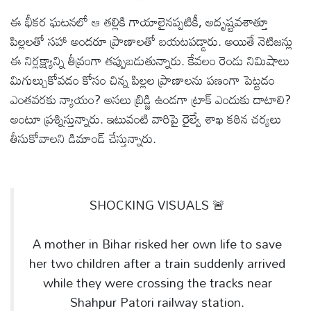
ఈ భీకర ఘటనలో ఆ తల్లికి గాయాలైనప్పటికీ, అదృష్టవశాత్తూ
పిల్లలతో సహా అందరూ ప్రాణాలతో బయటపడ్డారు. అయితే నెటిజన్లు
ఈ నిర్లక్ష్యాన్ని తీవ్రంగా తప్పుబడుతున్నారు. కేవలం రెండు నిమిషాలు
మిగుల్చుకోవడం కోసం చిన్న పిల్లల ప్రాణాలను పణంగా పెట్టడం
ఎంతవరకు న్యాయం? అసలు బ్రిడ్జి ఉండగా ట్రాక్ ఎందుకు దాటాలి?
అంటూ ప్రశ్నిస్తున్నారు. ఇటువంటి వారిపై రైల్వే శాఖ కఠిన చర్యలు
తీసుకోవాలని డిమాండ్ చేస్తున్నారు.
SHOCKING VISUALS 🚨
A mother in Bihar risked her own life to save
her two children after a train suddenly arrived
while they were crossing the tracks near
Shahpur Patori railway station.