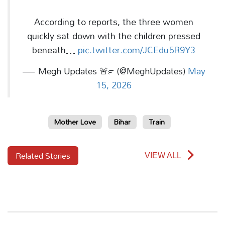
According to reports, the three women
quickly sat down with the children pressed
beneath…
pic.twitter.com/JCEdu5R9Y3
— Megh Updates 🚨™ (@MeghUpdates)
May
15, 2026
Mother Love
Bihar
Train
Related Stories
VIEW ALL