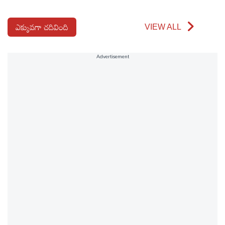
ఎక్కువగా చదివింది
VIEW ALL
Advertisement