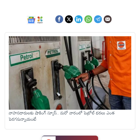
ఆంధ్రప్రదేశ్
జాతీయం
అంతర్జాతీయం
సినిమా
క్రీడలు
వ్యాపారం
వాహనదారులకు షాకింగ్ న్యూస్.. మరో వారంలో పెట్రోల్ ధరలు ఎంత
పెరగనున్నాయంటే
లైఫ్
స్టైల్