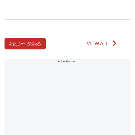
ఎక్కువగా చదివింది
VIEW ALL
Advertisement