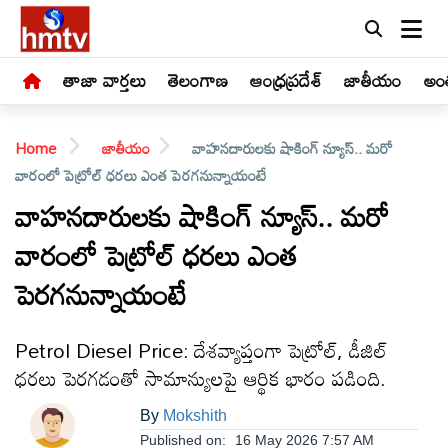
తాజా వార్తలు
తెలంగాణ
ఆంధ్రప్రదేశ్
జాతీయం
అంత
Home
జాతీయం
వాహనదారులకు షాకింగ్ న్యూస్.. మరో
వారంలో పెట్రోల్ ధరలు ఎంత పెరగనున్నాయంటే
వాహనదారులకు షాకింగ్ న్యూస్.. మరో
వారంలో పెట్రోల్ ధరలు ఎంత
LIVE
పెరగనున్నాయంటే
తాజా
వార్తలు
Petrol Diesel Price: దేశవ్యాప్తంగా పెట్రోల్‌, డీజిల్‌
ధరలు పెరగడంతో సామాన్యులపై ఆర్థిక భారం పడింది.
తెలంగాణ
By
Mokshith
Published on:
16 May 2026 7:57 AM