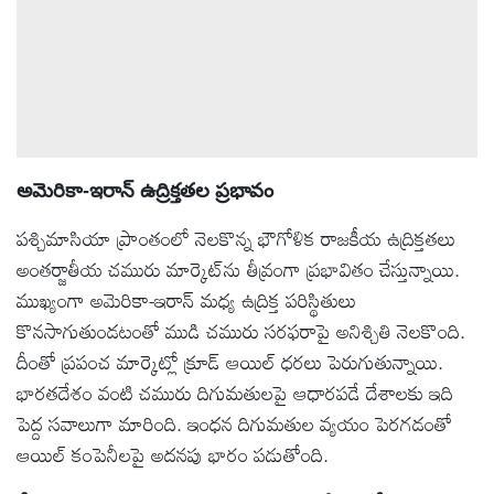
అమెరికా-ఇరాన్ ఉద్రిక్తతల ప్రభావం
పశ్చిమాసియా ప్రాంతంలో నెలకొన్న భౌగోళిక రాజకీయ ఉద్రిక్తతలు
అంతర్జాతీయ చమురు మార్కెట్‌ను తీవ్రంగా ప్రభావితం చేస్తున్నాయి.
ముఖ్యంగా అమెరికా-ఇరాన్ మధ్య ఉద్రిక్త పరిస్థితులు
కొనసాగుతుండటంతో ముడి చమురు సరఫరాపై అనిశ్చితి నెలకొంది.
దీంతో ప్రపంచ మార్కెట్లో క్రూడ్ ఆయిల్ ధరలు పెరుగుతున్నాయి.
భారతదేశం వంటి చమురు దిగుమతులపై ఆధారపడే దేశాలకు ఇది
పెద్ద సవాలుగా మారింది. ఇంధన దిగుమతుల వ్యయం పెరగడంతో
ఆయిల్‌ కంపెనీలపై అదనపు భారం పడుతోంది.