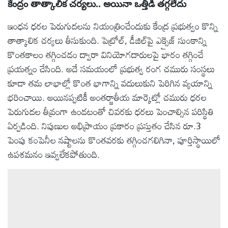
కేంద్రం తాత్కాలిక చర్యలు.. అయినా ఒత్తిడి తగ్గలేదు
ఇంధన ధరల పెరుగుదలను నియంత్రించేందుకు కేంద్ర ప్రభుత్వం కొన్ని
తాత్కాలిక చర్యలు తీసుకుంది. పెట్రోల్‌, డీజిల్‌పై ఎక్సైజ్ సుంకాన్ని
కొంతకాలం తగ్గించడం ద్వారా వినియోగదారులపై భారం తగ్గించే
ప్రయత్నం చేసింది. అదే సమయంలో ప్రభుత్వ రంగ చమురు సంస్థలు
కూడా తమ లాభాల్లో కొంత భాగాన్ని వదులుకుని పెరిగిన వ్యయాన్ని
భరించాయి. అయినప్పటికీ అంతర్జాతీయ మార్కెట్లో చమురు ధరల
పెరుగుదల తీవ్రంగా ఉండటంతో చివరకు ధరలు పెంచాల్సిన పరిస్థితి
ఏర్పడింది. నిపుణుల అభిప్రాయం ప్రకారం ప్రస్తుతం చేసిన రూ.3
పెంపు కంపెనీల నష్టాలను కొంతవరకు తగ్గించగలిగినా, పూర్తిస్థాయిలో
ఉపశమనం ఇవ్వలేకపోతుంది.