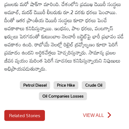
ప్రజలకు మరో షాక్‌గా మారింది. దేశంలోని ప్రముఖ డెయిరీ సంస్థలు
అమూల్‌, మదర్‌ డెయిరీ లీటరుకు రూ.2 వరకు ధరలు పెంచాయి.
దీంతో ఇతర ప్రాంతీయ డెయిరీ సంస్థలు కూడా ధరలు పెంచే
అవకాశాలు కనిపిస్తున్నాయి. ఇంధనం, పాల ధరలు, వంటగ్యాస్
ఖర్చులు పెరగడంతో కుటుంబాల నెలవారీ బడ్జెట్‌పై భారీ ప్రభావం పడే
అవకాశం ఉంది. రాబోయే నెలల్లో రిటైల్ ద్రవ్యోల్బణం కూడా పెరిగే
ప్రమాదం ఉందని ఆర్థికవేత్తలు హెచ్చరిస్తున్నారు. సామాన్య ప్రజల
జీవన వ్యయం మరింత పెరిగే సూచనలు కనిపిస్తున్నాయని నిపుణులు
అభిప్రాయపడుతున్నారు.
Petrol Diesel
Price Hike
Crude Oil
Oil Companies Losses
Related Stories
VIEW ALL