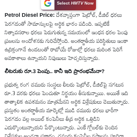
Select
HMTV
Now
టెక్నాలజీ
దేశవ్యాప్తంగా పెట్రోల్‌, డీజిల్‌ ధరలు
Petrol Diesel Price:
పెరగడంతో సామాన్యులపై ఆర్థిక భారం పడింది. ఇప్పటికే
స్పెషల్స్
నిత్యావసరాల ధరలు పెరుగుతున్న సమయంలో ఇంధన ధరల పెంపు
ప్రజలను ఆందోళనకు గురిచేస్తోంది. అంతర్జాతీయ పరిస్థితులు ఇంకా
కెరీర్ &
ఉద్రిక్తంగానే ఉండటంతో రాబోయే రోజుల్లో ధరలు మరింత పెరిగే
ఉద్యోగాలు
అవకాశాలు ఉన్నాయని నిపుణులు హెచ్చరిస్తున్నారు.
లైవ్
లీటరుకు రూ.3 పెంపు.. కానీ ఇది ప్రారంభమేనా?
టీవి
ప్రభుత్వ రంగ చమురు సంస్థలు లీటరు పెట్రోల్‌, డీజిల్‌పై సగటున
రూ.3 వరకు ధరలు పెంచుతూ నిర్ణయం తీసుకున్నాయి. అయితే ఇది
వ్యవసాయం
తాత్కాలిక ఉపశమనం మాత్రమేనని ఆర్థిక విశ్లేషకులు చెబుతున్నారు.
ప్రస్తుతం అంతర్జాతీయ మార్కెట్లో ముడి చమురు ధరలు భారీగా
ఓటీటీ
పెరగడం వల్ల ఆయిల్‌ కంపెనీలు తీవ్ర ఆర్థిక ఒత్తిడిని
ఎదుర్కొంటున్నాయని పేర్కొంటున్నారు. ఎంకే గ్లోబల్‌కు చెందిన
వీడియోలు
విశ్లేషకుల అంచనా ప్రకారం, చమురు కంపెనీల నష్టాలను పూర్తిగా