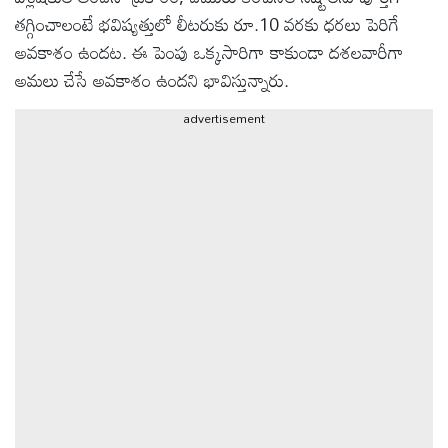
తగ్గించాలంటే భవిష్యత్తులో లీటరుకు రూ.10 వరకు ధరలు పెరిగే
ఆటోమొబైల్
అవకాశం ఉందట. ఈ పెంపు ఒక్కసారిగా కాకుండా దశలవారీగా
అమలు చేసే అవకాశం ఉందని భావిస్తున్నారు.
క్రైమ్
advertisement
ఆధ్యాత్మికం
ఫోటోలు
బ్రాండ్
స్పాట్‌లైట్
ప్రెస్
రిలీజ్