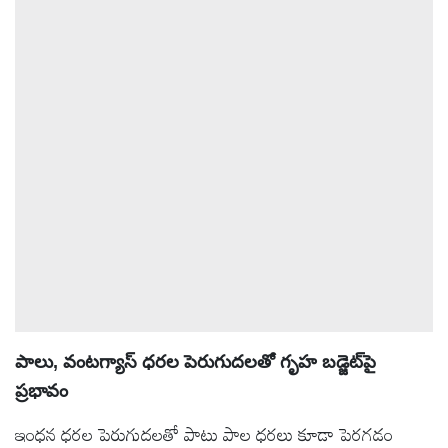
పాలు, వంటగ్యాస్ ధరల పెరుగుదలతో గృహ బడ్జెట్‌పై
ప్రభావం
ఇంధన ధరల పెరుగుదలతో పాటు పాల ధరలు కూడా పెరగడం