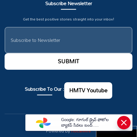
Subscribe Newsletter
Get the best positive stories straight into your inbox!
Subscribe To Our :
HMTV Youtube
×
Google: గూగుల్ డ్రైవ్ ఫోటోల
© Copyrights 2026. All rights reserved.
బ్యాకప్ సేవలు బంద్..
Powered By
Hocalwire
తీసుకోవాల్సిన జాగ్రత్తలు ఇవే.! |
Google Photos Backup