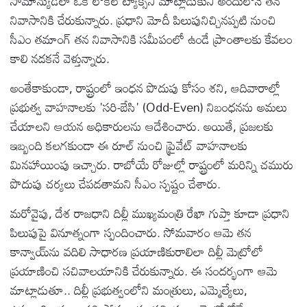
సామాన్యుడిలా ఒక లోకల్ ట్యాక్సీని మాట్లాడుకుని అందులోనే తన
నివాసానికి చేరుకున్నారు. ప్రధాని మోదీ పిలుపునిచ్చినప్పటి నుంచి
సీఎం తమాంగ్ తన నివాసానికి సమీపంలో ఉండే ప్రాంతాలకు కేవలం
కాలి నడకనే వెళ్తున్నారు.
అంతేకాకుండా, రాష్ట్రంలో ఇంధన పొదుపు కోసం శని, ఆదివారాల్లో
ప్రభుత్వ వాహనాలకు 'సరి-బేసి' (Odd-Even) నిబంధనను అమలు
చేయాలని ఆయన అధికారులను ఆదేశించారు. అయితే, ప్రజలకు
ఇబ్బంది కలగకుండా ఈ రూల్ నుంచి ప్రైవేట్ వాహనాలకు
మినహాయింపు ఇచ్చారు. రాబోయే రోజుల్లో రాష్ట్రంలో మరిన్ని చమురు
పొదుపు చర్యలు చేపడతామని సీఎం స్పష్టం చేశారు.
మరోవైపు, దేశ రాజధాని దిల్లీ ముఖ్యమంత్రి రేఖా గుప్తా కూడా ప్రధాని
పిలుపుపై వినూత్నంగా స్పందించారు. సోమవారం ఆమె తన
కాన్వాయ్‌ను వదిలి సాధారణ ప్రయాణికురాలిలా దిల్లీ మెట్రోలో
ప్రయాణించి సచివాలయానికి చేరుకున్నారు. ఈ సందర్భంగా ఆమె
మాట్లాడుతూ.. దిల్లీ ప్రభుత్వంలోని మంత్రులు, ఎమ్మెల్యేలు,