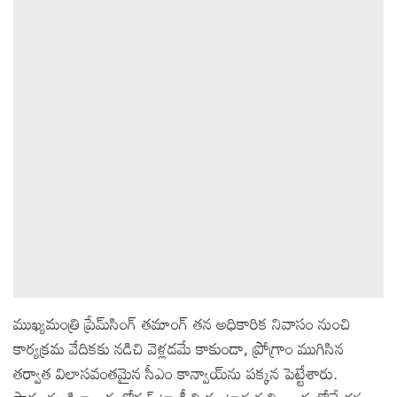
ఆటోమొబైల్
క్రైమ్
ఆధ్యాత్మికం
ఫోటోలు
బ్రాండ్
స్పాట్‌లైట్
ముఖ్యమంత్రి ప్రేమ్‌సింగ్ తమాంగ్ తన అధికారిక నివాసం నుంచి
ప్రెస్
కార్యక్రమ వేదికకు నడిచి వెళ్లడమే కాకుండా, ప్రోగ్రాం ముగిసిన
రిలీజ్
తర్వాత విలాసవంతమైన సీఎం కాన్వాయ్‌ను పక్కన పెట్టేశారు.