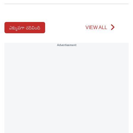
ఎక్కువగా చదివింది
VIEW ALL
Advertisement