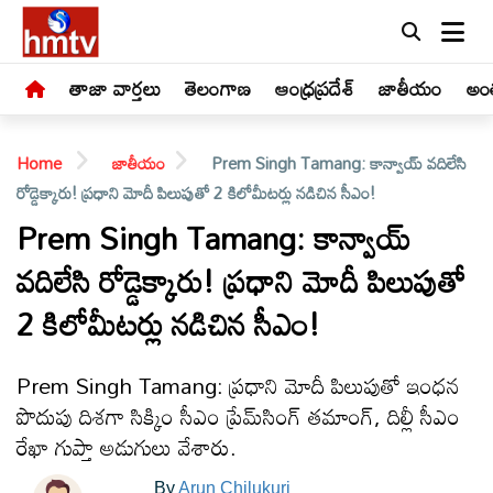
తాజా వార్తలు
తెలంగాణ
ఆంధ్రప్రదేశ్
జాతీయం
అంత
Home
జాతీయం
Prem Singh Tamang: కాన్వాయ్ వదిలేసి
రోడ్డెక్కారు! ప్రధాని మోదీ పిలుపుతో 2 కిలోమీటర్లు నడిచిన సీఎం!
Prem Singh Tamang: కాన్వాయ్
వదిలేసి రోడ్డెక్కారు! ప్రధాని మోదీ పిలుపుతో
LIVE
2 కిలోమీటర్లు నడిచిన సీఎం!
తాజా
వార్తలు
Prem Singh Tamang: ప్రధాని మోదీ పిలుపుతో ఇంధన
పొదుపు దిశగా సిక్కిం సీఎం ప్రేమ్‌సింగ్ తమాంగ్, దిల్లీ సీఎం
తెలంగాణ
రేఖా గుప్తా అడుగులు వేశారు.
By
Arun Chilukuri