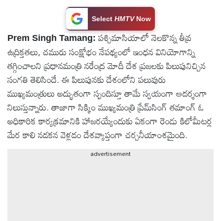
టెక్నాలజీ
Select
HMTV
Now
పశ్చిమాసియాలో నెలకొన్న తీవ్ర
Prem Singh Tamang:
స్పెషల్స్
ఉద్రిక్తతలు, చమురు సంక్షోభం నేపథ్యంలో ఇంధన వినియోగాన్ని
తగ్గించాలని ప్రధానమంత్రి నరేంద్ర మోదీ దేశ ప్రజలకు పిలుపునిచ్చిన
కెరీర్ &
సంగతి తెలిసిందే. ఈ పిలుపునకు దేశంలోని పలువురు
ఉద్యోగాలు
ముఖ్యమంత్రులు అద్భుతంగా స్పందిస్తూ తామే స్వయంగా ఆదర్శంగా
నిలుస్తున్నారు. తాజాగా సిక్కిం ముఖ్యమంత్రి ప్రేమ్‌సింగ్ తమాంగ్ ఓ
లైవ్
అధికారిక కార్యక్రమానికి హాజరయ్యేందుకు ఏకంగా రెండు కిలోమీటర్ల
టీవి
మేర కాలి నడకన వెళ్లడం దేశవ్యాప్తంగా చర్చనీయాంశమైంది.
advertisement
వ్యవసాయం
ఓటీటీ
వీడియోలు