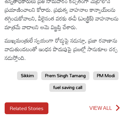
ఉన్నతాధికారులు ప్రతి సోమవారం కచ్చితంగా మెట్రోలోనే
ప్రయాణించాలని కోరారు. ప్రభుత్వ వాహనాల కాన్వాయ్‌లను
తగ్గించుకోవాలని, వీలైనంత వరకు ఈవీ (ఎలక్ట్రిక్) వాహనాలను
మాత్రమే వాడాలని ఆమె విజ్ఞప్తి చేశారు.
ముఖ్యమంత్రులే స్వయంగా రోడ్డుపై నడుస్తూ, ప్రజా రవాణాను
వాడుతుండటంతో ఇంధన పొదుపుపై ప్రజల్లో సానుకూల చర్చ
నడుస్తోంది.
Sikkim
Prem Singh Tamang
PM Modi
fuel saving call
Related Stories
VIEW ALL