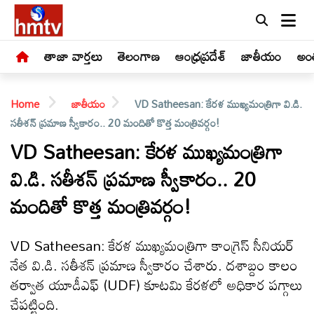
తాజా వార్తలు
తెలంగాణ
ఆంధ్రప్రదేశ్
జాతీయం
అంత
Home
జాతీయం
VD Satheesan: కేరళ ముఖ్యమంత్రిగా వి.డి.
సతీశన్ ప్రమాణ స్వీకారం.. 20 మందితో కొత్త మంత్రివర్గం!
VD Satheesan: కేరళ ముఖ్యమంత్రిగా
వి.డి. సతీశన్ ప్రమాణ స్వీకారం.. 20
LIVE
మందితో కొత్త మంత్రివర్గం!
తాజా
వార్తలు
VD Satheesan: కేరళ ముఖ్యమంత్రిగా కాంగ్రెస్ సీనియర్
నేత వి.డి. సతీశన్ ప్రమాణ స్వీకారం చేశారు. దశాబ్దం కాలం
తెలంగాణ
తర్వాత యూడీఎఫ్ (UDF) కూటమి కేరళలో అధికార పగ్గాలు
చేపట్టింది.