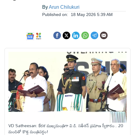
ఆంధ్రప్రదేశ్
By
Arun Chilukuri
Published on:
18 May 2026 5:39 AM
జాతీయం
అంతర్జాతీయం
సినిమా
క్రీడలు
వ్యాపారం
లైఫ్
VD Satheesan: కేరళ ముఖ్యమంత్రిగా వి.డి. సతీశన్ ప్రమాణ స్వీకారం.. 20
స్టైల్
మందితో కొత్త మంత్రివర్గం!