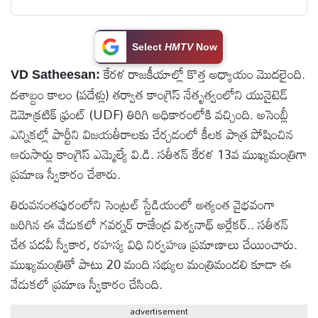
టెక్నాలజీ
Select
HMTV
Now
స్పెషల్స్
కేరళ రాజకీయాల్లో కొత్త అధ్యాయం మొదలైంది.
VD Satheesan:
దశాబ్దం కాలం (పదేళ్లు) తర్వాత కాంగ్రెస్ నేతృత్వంలోని యునైటెడ్
కెరీర్ &
డెమోక్రటిక్ ఫ్రంట్ (UDF) తిరిగి అధికారంలోకి వచ్చింది. అసెంబ్లీ
ఉద్యోగాలు
ఎన్నికల్లో పార్టీని విజయతీరాలకు చేర్చడంలో కీలక పాత్ర పోషించిన
ఆరుసార్లు కాంగ్రెస్ ఎమ్మెల్యే వి.డి. సతీశన్ కేరళ 13వ ముఖ్యమంత్రిగా
లైవ్
ప్రమాణ స్వీకారం చేశారు.
టీవి
తిరువనంతపురంలోని సెంట్రల్ స్టేడియంలో అత్యంత వైభవంగా
జరిగిన ఈ వేడుకలో గవర్నర్ రాజేంద్ర విశ్వనాథ్ అర్లేకర్.. సతీశన్
వ్యవసాయం
చేత పదవీ స్వీకార, రహస్య విధి నిర్వహణ ప్రమాణాలు చేయించారు.
ముఖ్యమంత్రితో పాటు 20 మంది సభ్యుల మంత్రిమండలి కూడా ఈ
ఓటీటీ
వేడుకలో ప్రమాణ స్వీకారం చేసింది.
వీడియోలు
advertisement