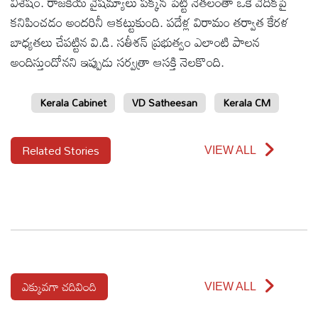
విశేషం. రాజకీయ వైషమ్యాలు పక్కన పెట్టి నేతలంతా ఒకే వేదికపై
కనిపించడం అందరినీ ఆకట్టుకుంది. పదేళ్ల విరామం తర్వాత కేరళ
బాధ్యతలు చేపట్టిన వి.డి. సతీశన్ ప్రభుత్వం ఎలాంటి పాలన
అందిస్తుందోనని ఇప్పుడు సర్వత్రా ఆసక్తి నెలకొంది.
Kerala Cabinet
VD Satheesan
Kerala CM
Related Stories
VIEW ALL
ఎక్కువగా చదివింది
VIEW ALL