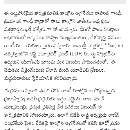
ఈ అట్టహాసమైన కార్యక్రమానికి కాంగ్రెస్ అగ్రనేతలు రాహుల్ గాంధీ,
ప్రియాంక గాంధీ వాద్రాతో పాటు కాంగ్రెస్ జాతీయ అధ్యక్షుడు
మల్లికార్జున ఖర్గే ప్రత్యేకంగా హాజరయ్యారు. వీరితో పాటు విపక్షాలు
అధికారంలో ఉన్న పలు రాష్ట్రాల ముఖ్యమంత్రులు, దేశవ్యాప్త ప్రముఖ
రాజకీయ నాయకులు సైతం విచ్చేశారు. అసెంబ్లీ ఎన్నికల్లో సీపీఐ(ఎం)
నేతృత్వంలోని లెఫ్ట్ డెమోక్రటిక్ ఫ్రంట్ (LDF) రికార్డు హ్యాట్రిక్‌ను
అడ్డుకుని యూడీఎఫ్ కూటమి ఘన విజయం సాధించడంతో.. ఈ
వేడుకను వీక్షించేందుకు వేలాది మంది యూడీఎఫ్ శ్రేణులు,
మద్దతుదారులు స్టేడియానికి తరలివచ్చారు.
ఈ ప్రమాణ స్వీకార వేడుక కేరళ రాజకీయాల్లోని ఆరోగ్యకరమైన
ప్రజాస్వామ్య బదిలీ ప్రక్రియకు అద్దం పట్టింది. తాజా మాజీ
ముఖ్యమంత్రి, ప్రస్తుత ప్రతిపక్ష నేత పినరయి విజయన్ ఈ
కార్యక్రమానికి హాజరయ్యారు. అలాగే బీజేపీ రాష్ట్ర అధ్యక్షుడు రాజీవ్
చంద్రశేఖర్ సైతం వేదికపై కాంగ్రెస్ అగ్రనేతలతో కలిసి కూర్చోవడం