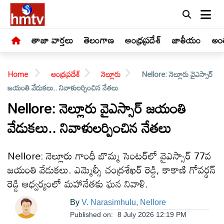
తాజా వార్తలు
తెలంగాణ
ఆంధ్రప్రదేశ్
జాతీయం
అంత
Home
ఆంధ్రప్రదేశ్
నెల్లూరు
Nellore: నెల్లూరు వైఎస్సార్
జయంతి వేడుకలు.. నివాళులర్పించిన నేతలు
Nellore: నెల్లూరు వైఎస్సార్ జయంతి
వేడుకలు.. నివాళులర్పించిన నేతలు
LIVE
తాజా
Nellore: నెల్లూరు గాంధీ బొమ్మ సెంటర్‌లో వైఎస్సార్ 77వ
వార్తలు
జయంతి వేడుకలు. ఎమ్మెల్సీ చంద్రశేఖర్ రెడ్డి, కాకాణి గోవర్ధన్
రెడ్డి ఆధ్వర్యంలో మహానేతకు ఘన నివాళి.
తెలంగాణ
By
V. Narasimhulu, Nellore
Published on:
8 July 2026 12:19 PM