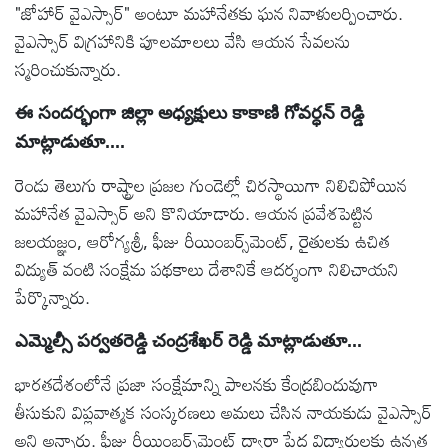
"జోహార్ వైఎస్సార్" అంటూ మహానేతకు ఘన నివాళులర్పించారు.
వైఎస్సార్ విగ్రహానికి పూలమాలలు వేసి ఆయన సేవలను
స్మరించుకున్నారు.
ఈ సందర్భంగా జిల్లా అధ్యక్షులు కాకాణి గోవర్ధన్ రెడ్డి
మాట్లాడుతూ....
రెండు తెలుగు రాష్ట్రాల ప్రజల గుండెల్లో చిరస్థాయిగా నిలిచిపోయిన
మహానేత వైఎస్సార్ అని కొనియాడారు. ఆయన ప్రవేశపెట్టిన
జలయజ్ఞం, ఆరోగ్యశ్రీ, ఫీజు రీయింబర్స్‌మెంట్, రైతులకు ఉచిత
విద్యుత్ వంటి సంక్షేమ పథకాలు దేశానికే ఆదర్శంగా నిలిచాయని
పేర్కొన్నారు.
ఎమ్మెల్సీ పర్వతరెడ్డి చంద్రశేఖర్ రెడ్డి మాట్లాడుతూ...
భారతదేశంలోనే ప్రజా సంక్షేమాన్ని పాలనకు కేంద్రబిందువుగా
తీసుకుని విప్లవాత్మక సంస్కరణలు అమలు చేసిన నాయకుడు వైఎస్సార్
అని అన్నారు. ఫీజు రీయింబర్స్‌మెంట్ ద్వారా పేద విద్యార్థులకు ఉన్నత