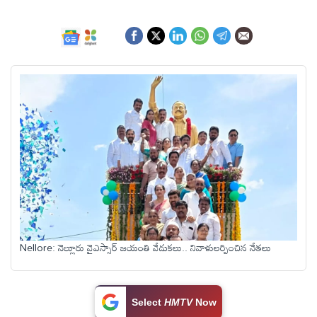
ఆంధ్రప్రదేశ్
జాతీయం
అంతర్జాతీయం
సినిమా
క్రీడలు
వ్యాపారం
Nellore: నెల్లూరు వైఎస్సార్ జయంతి వేడుకలు.. నివాళులర్పించిన నేతలు
లైఫ్
స్టైల్
Select
HMTV
Now