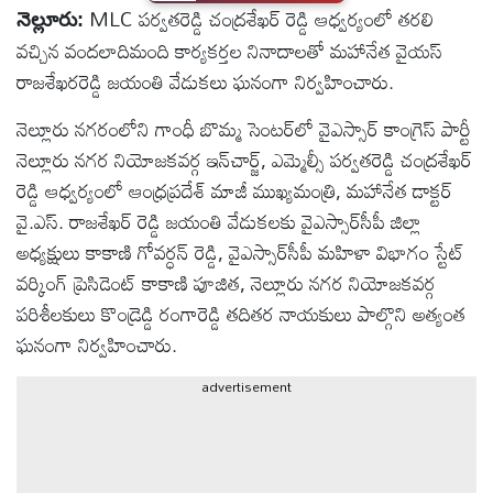
MLC పర్వతరెడ్డి చంద్రశేఖర్ రెడ్డి ఆధ్వర్యంలో తరలి
నెల్లూరు:
టెక్నాలజీ
వచ్చిన వందలాదిమంది కార్యకర్తల నినాదాలతో మహానేత వైయస్
రాజశేఖరరెడ్డి జయంతి వేడుకలు ఘనంగా నిర్వహించారు.
స్పెషల్స్
నెల్లూరు నగరంలోని గాంధీ బొమ్మ సెంటర్‌లో వైఎస్సార్ కాంగ్రెస్ పార్టీ
నెల్లూరు నగర నియోజకవర్గ ఇన్‌చార్జ్, ఎమ్మెల్సీ పర్వతరెడ్డి చంద్రశేఖర్
కెరీర్ &
రెడ్డి ఆధ్వర్యంలో ఆంధ్రప్రదేశ్ మాజీ ముఖ్యమంత్రి, మహానేత డాక్టర్
ఉద్యోగాలు
వై.ఎస్. రాజశేఖర్ రెడ్డి జయంతి వేడుకలకు వైఎస్సార్‌సీపీ జిల్లా
అధ్యక్షులు కాకాణి గోవర్ధన్ రెడ్డి, వైఎస్సార్‌సీపీ మహిళా విభాగం స్టేట్
లైవ్
వర్కింగ్ ప్రెసిడెంట్ కాకాణి పూజిత, నెల్లూరు నగర నియోజకవర్గ
టీవి
పరిశీలకులు కొండ్రెడ్డి రంగారెడ్డి తదితర నాయకులు పాల్గొని అత్యంత
ఘనంగా నిర్వహించారు.
వ్యవసాయం
advertisement
ఓటీటీ
వీడియోలు