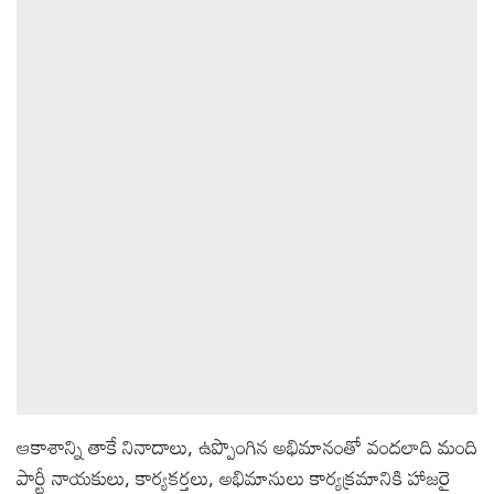
ఆటోమొబైల్
క్రైమ్
ఆధ్యాత్మికం
ఫోటోలు
బ్రాండ్
స్పాట్‌లైట్
ప్రెస్
రిలీజ్
ఆకాశాన్ని తాకే నినాదాలు, ఉప్పొంగిన అభిమానంతో వందలాది మంది
పార్టీ నాయకులు, కార్యకర్తలు, అభిమానులు కార్యక్రమానికి హాజరై