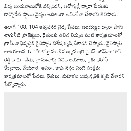
విద్య అందుబాటులోకి వచ్చిందని, ఆరోగ్యశ్రీ ద్వారా పేదలకు
కార్పొరేట్ స్థాయి వైద్యం ఉచితంగా లభించేలా చేశారని తెలిపారు.
అలాగే 108, 104 అత్యవసర వైద్య సేవలు, జలయజ్ఞం ద్వారా సాగు,
తాగునీటి ప్రాజెక్టులు, రైతులకు ఉచిత విద్యుత్ వంటి కార్యక్రమాలతో
గ్రామీణాభివృద్ధికి వైఎస్సార్ విశేష కృషి చేశారని చెప్పారు. వైఎస్సార్
ఆశయాలను కొనసాగిస్తూ మాజీ ముఖ్యమంత్రి వైఎస్ జగన్‌మోహన్
రెడ్డి నాడు–నేడు, గ్రామ/వార్డు సచివాలయాలు, రైతు భరోసా
కేంద్రాలు, చేయూత, ఆసరా, కాపు నేస్తం వంటి సంక్షేమ
కార్యక్రమాలతో పేదలు, రైతులు, మహిళల అభ్యున్నతికి కృషి చేశారని
పేర్కొన్నారు.