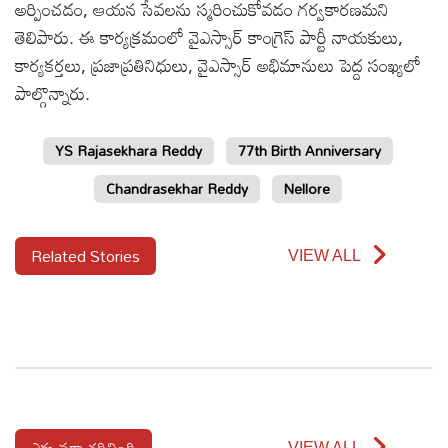
అర్పించడం, ఆయన సేవలను స్మరించుకోవడం గర్వకారణమని
తెలిపారు. ఈ కార్యక్రమంలో వైఎస్సార్ కాంగ్రెస్ పార్టీ నాయకులు,
కార్యకర్తలు, ప్రజాప్రతినిధులు, వైఎస్సార్ అభిమానులు పెద్ద సంఖ్యలో
పాల్గొన్నారు.
YS Rajasekhara Reddy
77th Birth Anniversary
Chandrasekhar Reddy
Nellore
Related Stories
VIEW ALL
ఎక్కువగా చదివింది
VIEW ALL