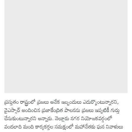
ప్రస్తుతం రాష్ట్రంలో ప్రజలు అనేక ఇబ్బందులు ఎదుర్కొంటున్నారని,
వైఎస్సార్ అందించిన ప్రజాకేంద్రిత పాలనను ప్రజలు ఇప్పటికీ గుర్తు
చేసుకుంటున్నారని అన్నారు. నెల్లూరు నగర నియోజకవర్గంలో
వందలాది మంది కార్యకర్తల సమక్షంలో మహానేతకు ఘన నివాళులు