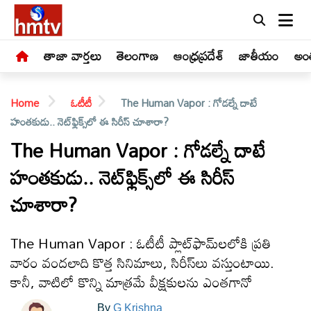
తాజా వార్తలు
తెలంగాణ
ఆంధ్రప్రదేశ్
జాతీయం
అంత
Home
ఓటీటీ
The Human Vapor : గోడల్నే దాటే
హంతకుడు.. నెట్‌ఫ్లిక్స్‌లో ఈ సిరీస్ చూశారా?
The Human Vapor : గోడల్నే దాటే
హంతకుడు.. నెట్‌ఫ్లిక్స్‌లో ఈ సిరీస్
LIVE
చూశారా?
తాజా
వార్తలు
The Human Vapor : ఓటీటీ ప్లాట్‌ఫామ్‌లలోకి ప్రతి
వారం వందలాది కొత్త సినిమాలు, సిరీస్‌లు వస్తుంటాయి.
తెలంగాణ
కానీ, వాటిలో కొన్ని మాత్రమే వీక్షకులను ఎంతగానో
By
G Krishna