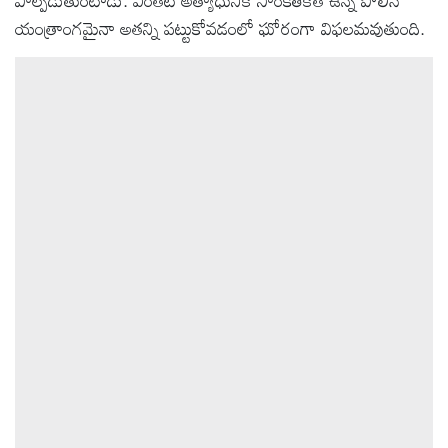
పాల్పడుతుంటాడు. ఎంతటి అత్యాధునిక సాంకేతికత ఉన్న పోలీస్
యంత్రాంగమైనా అతన్ని పట్టుకోవడంలో ఘోరంగా విఫలమవుతుంది.