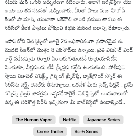
నటుడు షున్ ఒగురి అద్భుతంగా నటించారు. అలాగే జర్నలిస్ట్‌గా యు
ఆయోయి తన నటనతో మెప్పించారు. వీరితో పాటు సుజు హిరోసే,
కెంటో హయాషి, యుటాకా టకెనౌచి లాంటి ప్రముఖ తారలు ఈ
సిరీస్‌లో కీలక పాత్రలు పోషించి కథకు మరింత బలాన్ని చేకూర్చారు.
జపాన్‌లోని నెట్‌ఫ్లిక్స్‌లో జూలై 2న అధికారికంగా ప్రసారమైన ఈ
మొదటి సీజన్‌లో మొత్తం 8 ఎపిసోడ్‌లు ఉన్నాయి. ప్రతి ఎపిసోడ్ ఎండ్
కార్డ్ పడేటప్పుడు తర్వాత ఏం జరుగుతుందనే క్యూరియాసిటీని
పెంచుతూ, వీక్షకులను టీవీ స్క్రీన్లకు కట్టేసి ఉంచుతుంది. హాలీవుడ్
స్థాయి విజువల్ ఎఫెక్ట్స్, గ్రిప్పింగ్ స్క్రీన్‌ప్లే, బ్యాక్‌గ్రౌండ్ స్కోర్ ఈ
సిరీస్‌ను నెక్ట్స్ లెవెల్‌కు తీసుకెళ్లాయి. ఒకవేళ మీరు సైన్స్ ఫిక్షన్ , క్రైమ్
సస్పెన్స్ థ్రిల్లర్ జానర్లను ఇష్టపడేవారైతే, నెట్‌ఫ్లిక్స్‌లో అందుబాటులో
ఉన్న ఈ సరికొత్త సిరీస్ ఖచ్చితంగా మీ వాచ్‌లిస్ట్‌లో ఉండాల్సిందే..
The Human Vapor
Netflix
Japanese Series
Crime Thriller
Sci-Fi Series