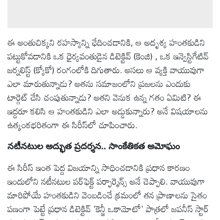
ఈ అంతుచిక్కని రహస్యాన్ని ఛేదించడానికి, ఆ అదృశ్య హంతకుడిని
పట్టుకోవడానికి ఒక ధైర్యవంతుడైన డిటెక్టివ్ (కెంజి) , ఒక ఇన్వెస్టిగేటివ్
జర్నలిస్ట్ (క్యోకో) రంగంలోకి దిగుతారు. అసలు ఆ వ్యక్తి వాయువుగా
ఎలా మారుతున్నాడు? అతను సమాజంలోని ప్రజలను ఎందుకు
టార్గెట్ చేసి చంపుతున్నాడు? అతని వెనుక ఉన్న గతం ఏమిటి? ఈ
ఇద్దరూ కలిసి ఆ హంతకుడిని ఎలా అడ్డుకున్నారు? అనే విషయాలను
ఉత్కంఠభరితంగా ఈ సిరీస్‌లో చూపించారు.
నటీనటుల అద్భుత ప్రదర్శన.. సాంకేతికత అమోఘం
ఈ సిరీస్ ఇంత పెద్ద విజయాన్ని సాధించడానికి ప్రధాన కారణం
ఇందులోని నటీనటుల పర్‌ఫెక్ట్ పర్ఫార్మెన్స్ అనే చెప్పాలి. వాయువుగా
మారిపోయే హంతకుడిని వెంబడించే క్రమంలో తన ప్రాణాలను సైతం
పణంగా పెట్టే ప్రధాన డిటెక్టివ్ 'కెన్జీ ఒకామోటో' పాత్రలో జపనీస్ స్టార్