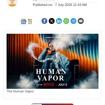
ఆంధ్రప్రదేశ్
Published on:
7 July 2026 11:43 AM
జాతీయం
అంతర్జాతీయం
సినిమా
క్రీడలు
వ్యాపారం
The Human Vapor
లైఫ్
స్టైల్