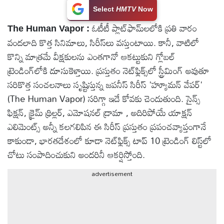
Select
HMTV
Now
టెక్నాలజీ
ఓటీటీ ప్లాట్‌ఫామ్‌లలోకి ప్రతి వారం
The Human Vapor :
వందలాది కొత్త సినిమాలు, సిరీస్‌లు వస్తుంటాయి. కానీ, వాటిలో
స్పెషల్స్
కొన్ని మాత్రమే వీక్షకులను ఎంతగానో ఆకట్టుకుని గ్లోబల్
ట్రెండింగ్‌లోకి దూసుకెళ్తాయి. ప్రస్తుతం నెట్‌ఫ్లిక్స్‌లో స్ట్రీమింగ్ అవుతూ
కెరీర్ &
సరికొత్త సంచలనాలు సృష్టిస్తున్న జపనీస్ సిరీస్ 'హ్యూమన్ వేపర్'
ఉద్యోగాలు
(The Human Vapor) సరిగ్గా ఇదే కోవకు చెందుతుంది. సైన్స్
ఫిక్షన్, క్రైమ్ థ్రిల్లర్, ఎమోషనల్ డ్రామా , అదిరిపోయే యాక్షన్
లైవ్
ఎలిమెంట్స్ అన్నీ కలగలిపిన ఈ సిరీస్ ప్రస్తుతం ప్రపంచవ్యాప్తంగానే
టీవి
కాకుండా, భారతదేశంలో కూడా నెట్‌ఫ్లిక్స్ టాప్ 10 ట్రెండింగ్ లిస్ట్‌లో
చోటు సంపాదించుకుని అందరినీ ఆకర్షిస్తోంది.
వ్యవసాయం
advertisement
ఓటీటీ
వీడియోలు