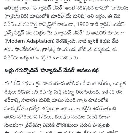
అతిపెద్ద బలం. 'హ్యూమన్ వేపర్' అంటే సరళమైన భాషలో 'వాయువు
(గ్యాస్/ఆవిరి) రూపంలోకి మారిపోయే మనిషి' అని అర్థం. ఈ వెబ్
సిరీస్ ఒక సరికొత్త కాన్సెప్ట్‌తో కాకుండా, 1960 నాటి క్లాసిక్ జపనీస్
సైన్స్ ఫిక్షన్ చలనచిత్రం "ది హ్యూమన్ వేపర్" కు ఆధునిక రూపంగా
(Modern Adaptation) తెరకెక్కింది. నాటి క్లాసిక్ కథకు నేటి
తరం సాంకేతికతను, గ్రాఫిక్స్ హంగులను జోడించి దర్శకుడు ఈ
సిరీస్‌ను అత్యంత ఆసక్తికరంగా మలిచారు.
ఒళ్లు గగుర్పొడిచే 'హ్యూమన్ వేపర్' అసలు కథ
ఈ సిరీస్ కథ మొత్తం వాయురూపంలోకి మారే వింత శరీరం, అద్భుత
శక్తులు కలిగిన ఒక రహస్య వ్యక్తి చుట్టూ తిరుగుతుంది. అతనికి తన
శరీరాన్ని సాధారణ మనిషి రూపం నుండి గ్యాస్ రూపంలోకి
మార్చుకోగల ప్రత్యేక శక్తులు ఉంటాయి. ఆ శక్తిని ఉపయోగించి
అతను నగరంలోని గోడలు, తలుపుల సందుల నుండి కూడా
సులభంగా ప్రవేశిస్తూ ఎవరికీ దొరకకుండా వరుస హత్యలకు