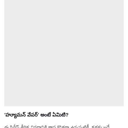
ఆటోమొబైల్
క్రైమ్
ఆధ్యాత్మికం
ఫోటోలు
బ్రాండ్
స్పాట్‌లైట్
ప్రెస్
రిలీజ్
'హ్యూమన్ వేపర్' అంటే ఏమిటి?
ఈ సిరీస్ శీర్షిక వినడానికి కాస్త కొత్తగా ఉన్నప్పటికీ, కథకు ఇదే