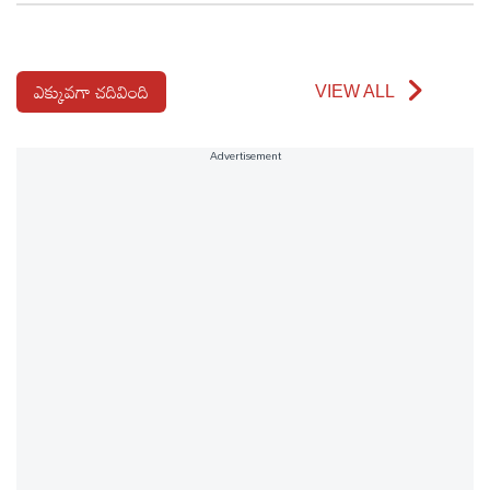
ఎక్కువగా చదివింది
VIEW ALL
Advertisement