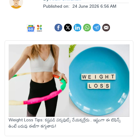
ఆంధ్రప్రదేశ్
Published on:
24 June 2026 6:56 AM
జాతీయం
అంతర్జాతీయం
సినిమా
క్రీడలు
వ్యాపారం
Weight Loss Tips: కష్టపడి వర్కవుట్స్ చేయక్కర్లేదు.. ఇష్టంగా ఈ టిఫిన్స్
లైఫ్
తింటే బరువు ఈజీగా తగ్గుతారు!
స్టైల్