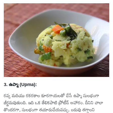
3. ఉప్మా (Upma):
రవ్వ మరియు రకరకాల కూరగాయలతో చేసే ఉప్మా సులభంగా
జీర్ణమవుతుంది. ఇది ఒక తేలికపాటి ప్రోటీన్ ఆహారం. దీనిని చాలా
తొందరగా, సులభంగా తయారుచేయవచ్చు. బరువు తగ్గాలని