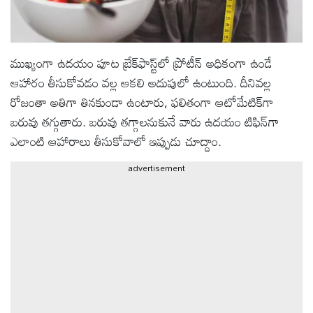
ఆటోమొబైల్
ముఖ్యంగా ఉదయం పూట బ్రేక్‌ఫాస్ట్‌లో ప్రోటీన్ అధికంగా ఉండే
క్రైమ్
ఆహారం తీసుకోవడం వల్ల ఆకలి అదుపులో ఉంటుంది. దీనివల్ల
రోజంతా అతిగా తినకుండా ఉంటారు, ఫలితంగా ఆటోమేటిక్‌గా
ఆధ్యాత్మికం
బరువు తగ్గుతారు. బరువు తగ్గాలనుకునే వారు ఉదయం టిఫిన్‌గా
ఎలాంటి ఆహారాలు తీసుకోవాలో ఇప్పుడు చూద్దాం.
ఫోటోలు
advertisement
బ్రాండ్
స్పాట్‌లైట్
ప్రెస్
రిలీజ్