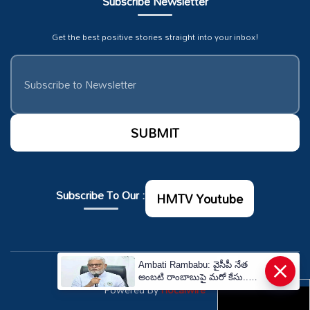
Subscribe Newsletter
Get the best positive stories straight into your inbox!
Subscribe To Our :
HMTV Youtube
×
Ambati Rambabu: వైసీపీ నేత
© Copyrights 2026. All rights reserved.
అంబటి రాంబాబుపై మరో కేసు..
Powered By
Hocalwire
గుంటూరులో ఎఫ్‌ఐఆర్! | YSRCP
Former Minister Ambati