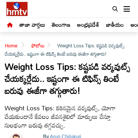
తాజా వార్తలు
తెలంగాణ
ఆంధ్రప్రదేశ్
జాతీయం
అంత
Home
ఫోటోలు
Weight Loss Tips: కష్టపడి వర్కవుట్స్
చేయక్కర్లేదు.. ఇష్టంగా ఈ టిఫిన్స్ తింటే బరువు ఈజీగా తగ్గుతారు!
Weight Loss Tips: కష్టపడి వర్కవుట్స్
చేయక్కర్లేదు.. ఇష్టంగా ఈ టిఫిన్స్ తింటే
LIVE
బరువు ఈజీగా తగ్గుతారు!
తాజా
వార్తలు
Weight Loss Tips: కఠినమైన వర్కవుట్స్, యోగా
చేయకుండానే కేవలం జీవనశైలిలో మార్పులు చేస్తూ
తెలంగాణ
సులభంగా బరువు తగ్గవచ్చు.
By
Arun Chilukuri