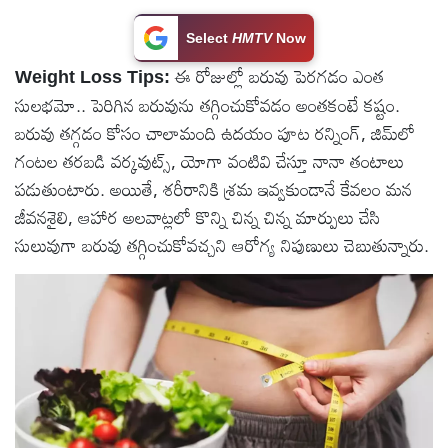
టెక్నాలజీ
Select
HMTV
Now
ఈ రోజుల్లో బరువు పెరగడం ఎంత
Weight Loss Tips:
స్పెషల్స్
సులభమో.. పెరిగిన బరువును తగ్గించుకోవడం అంతకంటే కష్టం.
బరువు తగ్గడం కోసం చాలామంది ఉదయం పూట రన్నింగ్, జిమ్‌లో
కెరీర్ &
గంటల తరబడి వర్కవుట్స్‌, యోగా వంటివి చేస్తూ నానా తంటాలు
ఉద్యోగాలు
పడుతుంటారు. అయితే, శరీరానికి శ్రమ ఇవ్వకుండానే కేవలం మన
జీవనశైలి, ఆహార అలవాట్లలో కొన్ని చిన్న చిన్న మార్పులు చేసి
లైవ్
సులువుగా బరువు తగ్గించుకోవచ్చని ఆరోగ్య నిపుణులు చెబుతున్నారు.
టీవి
వ్యవసాయం
ఓటీటీ
వీడియోలు