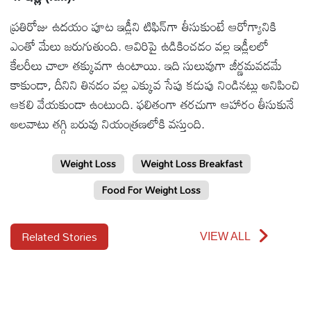
ప్రతిరోజు ఉదయం పూట ఇడ్లీని టిఫిన్‌గా తీసుకుంటే ఆరోగ్యానికి
ఎంతో మేలు జరుగుతుంది. ఆవిరిపై ఉడికించడం వల్ల ఇడ్లీలలో
కేలరీలు చాలా తక్కువగా ఉంటాయి. ఇది సులువుగా జీర్ణమవడమే
కాకుండా, దీనిని తినడం వల్ల ఎక్కువ సేపు కడుపు నిండినట్లు అనిపించి
ఆకలి వేయకుండా ఉంటుంది. ఫలితంగా తరచుగా ఆహారం తీసుకునే
అలవాటు తగ్గి బరువు నియంత్రణలోకి వస్తుంది.
Weight Loss
Weight Loss Breakfast
Food For Weight Loss
Related Stories
VIEW ALL