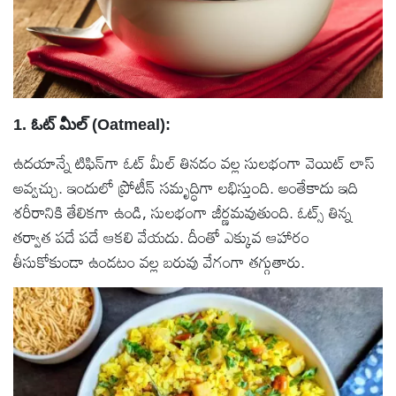
1. ఓట్ మీల్ (Oatmeal):
ఉదయాన్నే టిఫిన్‌గా ఓట్ మీల్ తినడం వల్ల సులభంగా వెయిట్ లాస్
అవ్వచ్చు. ఇందులో ప్రోటీన్‌ సమృద్ధిగా లభిస్తుంది. అంతేకాదు ఇది
శరీరానికి తేలికగా ఉండి, సులభంగా జీర్ణమవుతుంది. ఓట్స్ తిన్న
తర్వాత పదే పదే ఆకలి వేయదు. దీంతో ఎక్కువ ఆహారం
తీసుకోకుండా ఉండటం వల్ల బరువు వేగంగా తగ్గుతారు.