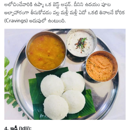
ఆలోచించేవారికి ఉప్మా ఒక బెస్ట్ ఆప్షన్. దీనిని ఉదయం పూట
అల్పాహారంగా తీసుకోవడం వల్ల మళ్లీ మళ్లీ ఏదో ఒకటి తినాలనే కోరిక
(Cravings) అదుపులో ఉంటుంది.
4. ఇడ్లీ (Idli):