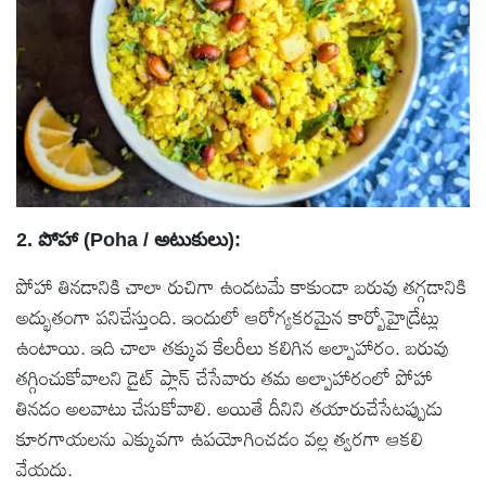
2. పోహా (Poha / అటుకులు):
పోహా తినడానికి చాలా రుచిగా ఉండటమే కాకుండా బరువు తగ్గడానికి
అద్భుతంగా పనిచేస్తుంది. ఇందులో ఆరోగ్యకరమైన కార్బోహైడ్రేట్లు
ఉంటాయి. ఇది చాలా తక్కువ కేలరీలు కలిగిన అల్పాహారం. బరువు
తగ్గించుకోవాలని డైట్ ప్లాన్ చేసేవారు తమ అల్పాహారంలో పోహా
తినడం అలవాటు చేసుకోవాలి. అయితే దీనిని తయారుచేసేటప్పుడు
కూరగాయలను ఎక్కువగా ఉపయోగించడం వల్ల త్వరగా ఆకలి
వేయదు.