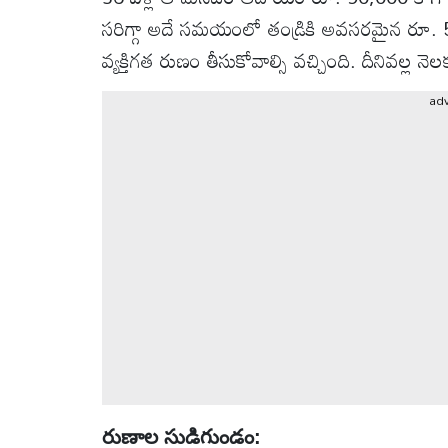
వీడియోలు
సరిగ్గా అదే సమయంలో తండ్రికి అవసరమైన రూ. 5 
వ్యక్తిగత రుణం తీసుకోవాల్సి వచ్చింది. దీనివల్
ఆటోమొబైల్
ad
క్రైమ్
ఆధ్యాత్మికం
ఫోటోలు
బ్రాండ్
స్పాట్‌లైట్
ప్రెస్
రిలీజ్
రుణాల సుడిగుండం: