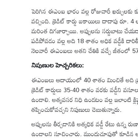
పెరిగిన ఈఎంఐ భారం వల్ల రోజువారీ ఖర్చులకు కూ
వచ్చింది. క్రెడిట్ కార్డు బకాయిలు దాదాపు రూ. 4 లక
మరింత దిగజార్చాయి. అప్పులను సర్దుబాటు చేయడాని
పడిపోవడం వల్ల అది 18 శాతం అధిక వడ్డీకి దారిత
నెలవారీ ఈఎంఐలు అతని చేతికి వచ్చే జీతంలో 5
నిపుణుల హెచ్చరికలు:
ఈఎంఐలు ఆదాయంలో 40 శాతం మించితే అది ప్రమ
క్రెడిట్ కార్డులు 35-40 శాతం వరకు వడ్డీని వసూల
ఉండాలి. అత్యవసర నిధి ఉండటం వల్ల ఇలాంటి క్లిష్
తప్పించుకోవచ్చని నిపుణులు చెబుతున్నారు.
అప్పులను తీర్చడానికి అత్యధిక వడ్డీ రేటు ఉన్న ర
ఉండాలని సూచించారు. ముందుచూపుతో కూడిన ఆర్థిక