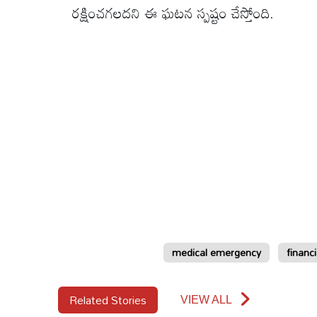
రక్షించగలదని ఈ ఘటన స్పష్టం చేస్తోంది.
medical emergency
financi
Related Stories
VIEW ALL