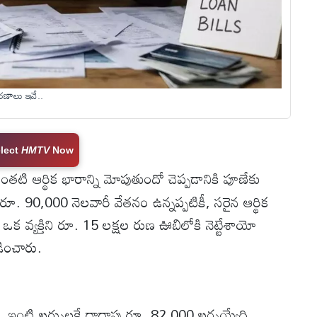
రణాలు ఇవే..
lect
HMTV
Now
తటి ఆర్థిక భారాన్ని మోపుతుందో చెప్పడానికి పూణేకు
 రూ. 90,000 నెలవారీ వేతనం ఉన్నప్పటికీ, సరైన ఆర్థిక
ఒక వ్యక్తిని రూ. 15 లక్షల రుణ ఊబిలోకి నెట్టేశాయో
్లడించారు.
ఇంటి ఖర్చులకే దాదాపు రూ. 82,000 ఖర్చయ్యేది.