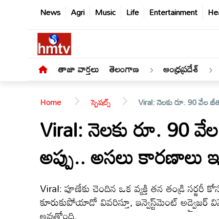
News
Agri
Music
Life
Entertainment
Hea
తాజా వార్తలు
తెలంగాణ
ఆంధ్రప్రదేశ్
Home
స్పెషల్స్
Viral: నెలకు రూ. 90 వేల జ
Viral: నెలకు రూ. 90 వే
అప్పు.. అసలు కారణాలు ఇ
తాజా
వార్తలు
Viral: పూణేకు చెందిన ఒక వ్యక్తి తన తండ్రి సర్జరీ
తెలంగాణ
కూరుకుపోయాడో వివరిస్తూ, ఇన్వెస్ట్‌మెంట్ అడ్వైజర్ 
అవుతోంది.