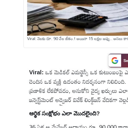
టెక్నాలజీ
స్పెషల్స్
Viral: నెలకు రూ. 90 వేల జీతం.! అయినా 15 లక్షల అప్పు.. అసలు కా
కెరీర్ &
ఉద్యోగాలు
Se
ఒక మెడికల్ ఎమర్జెన్సీ ఒక కుటుంబంపై ఎం
లైవ్
Viral:
టీవి
చెందిన ఒక వ్యక్తి ఉదంతం నిదర్శనంగా నిలిచింది.
ప్రణాళిక లేకపోవడం, అనుకోని వైద్య ఖర్చులు ఎలా 
వ్యవసాయం
ఇన్వెస్ట్‌మెంట్ అడ్వైజర్ వివేక్ లింక్డ్‌ఇన్ వేదికగా వెల
ఓటీటీ
ఆర్థిక సంక్షోభం ఎలా మొదలైంది?
36 ఏళ్ల ఆ మేనేజర్ ఆదాయం రూ. 90,000 కాగా, 