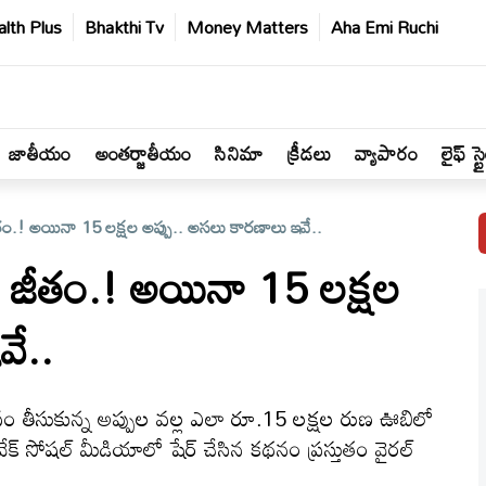
lth Plus
Bhakthi Tv
Money Matters
Aha Emi Ruchi
జాతీయం
అంతర్జాతీయం
సినిమా
క్రీడలు
వ్యాపారం
లైఫ్ స్ట
ీతం.! అయినా 15 లక్షల అప్పు.. అసలు కారణాలు ఇవే..
ల జీతం.! అయినా 15 లక్షల
వే..
 కోసం తీసుకున్న అప్పుల వల్ల ఎలా రూ.15 లక్షల రుణ ఊబిలో
వివేక్ సోషల్ మీడియాలో షేర్ చేసిన కథనం ప్రస్తుతం వైరల్