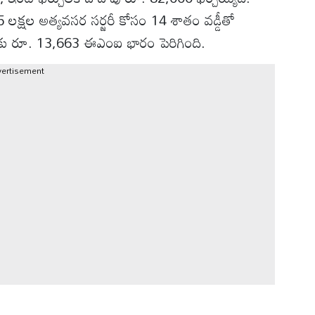
లక్షల అత్యవసర సర్జరీ కోసం 14 శాతం వడ్డీతో
ల నెలకు రూ. 13,663 ఈఎంఐ భారం పెరిగింది.
vertisement