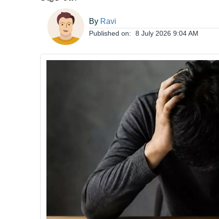
ఆంధ్రప్రదేశ్
By
Ravi
Published on:
8 July 2026 9:04 AM
జాతీయం
అంతర్జాతీయం
సినిమా
క్రీడలు
వ్యాపారం
లైఫ్
స్టైల్