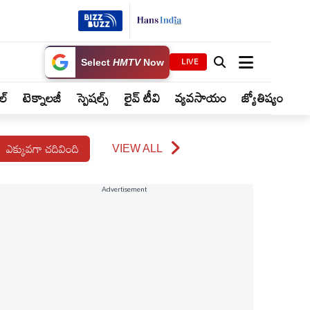
LIVE
Select
HMTV
Now
ైల్
టెక్నాలజీ
స్పెషల్స్
లైవ్ టీవి
వ్యవసాయం
జ్యోతిష్యం
ఎక్కువగా చదివింది
VIEW ALL
Advertisement