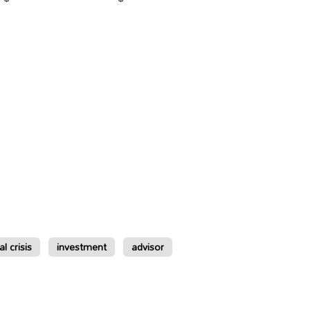
al crisis
investment
advisor