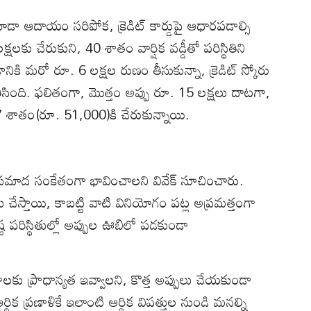
డా ఆదాయం సరిపోక, క్రెడిట్ కార్డుపై ఆధారపడాల్సి
్షలకు చేరుకుని, 40 శాతం వార్షిక వడ్డీతో పరిస్థితిని
కి మరో రూ. 6 లక్షల రుణం తీసుకున్నా, క్రెడిట్ స్కోరు
ీసింది. ఫలితంగా, మొత్తం అప్పు రూ. 15 లక్షలు దాటగా,
7 శాతం(రూ. 51,000)కి చేరుకున్నాయి.
ాద సంకేతంగా భావించాలని వివేక్ సూచించారు.
ు చేస్తాయి, కాబట్టి వాటి వినియోగం పట్ల అప్రమత్తంగా
ట పరిస్థితుల్లో అప్పుల ఊబిలో పడకుండా
ుణాలకు ప్రాధాన్యత ఇవ్వాలని, కొత్త అప్పులు చేయకుండా
 ప్రణాళికే ఇలాంటి ఆర్థిక విపత్తుల నుండి మనల్ని