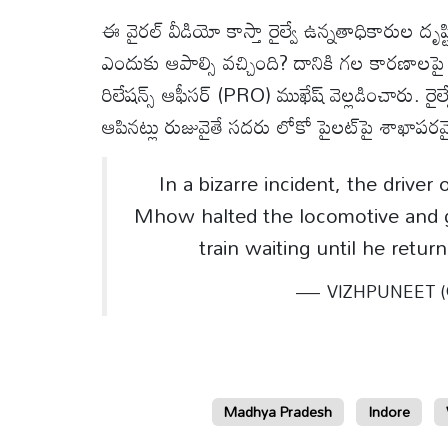
ఈ వైరల్ వీడియో కాస్తా రైల్వే ఉన్నతాధికారుల దృష్
ఎందుకు ఆపాల్సి వచ్చింది? దానికి గల కారణాలపై పూర్త
రిలేషన్స్ ఆఫీసర్ (PRO) ముఖేష్ వెల్లడించారు. 
ఆపినట్లు రుజువైతే సదరు లోకో పైలట్‌పై శాఖాప
In a bizarre incident, the drive
Mhow halted the locomotive and g
train waiting until he retur
— VIZHPUNEET (@
Madhya Pradesh
Indore