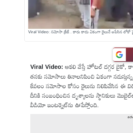
టెక్నాలజీ
Viral Video: సమోసా క్రేజ్.. కారు కాదు ఏకంగా రైలునే ఆపేసిన లోకో 
స్పెషల్స్
కెరీర్ &
ఉద్యోగాలు
ఆకలి వేస్తే హోటల్ దగ్గర బైకో,
Viral Video:
లైవ్
తనకు సమోసాలు తినాలనిపించి ఏకంగా నడుస్తున్న ర
టీవి
కేవలం సమోసాల కోసం రైలును నిలిపివేసిన ఈ విచి
దీనికి సంబంధించిన దృశ్యాలను స్థానికులు మొబైల్‌
వ్యవసాయం
వీడియో ఇంటర్నెట్‌ను ఊపేస్తోంది.
ఓటీటీ
ad