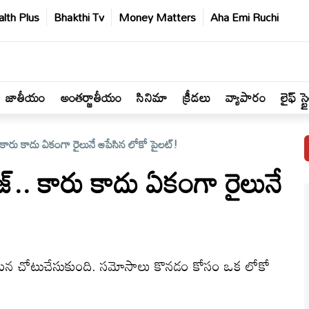
lth Plus
Bhakthi Tv
Money Matters
Aha Emi Ruchi
జాతీయం
అంతర్జాతీయం
సినిమా
క్రీడలు
వ్యాపారం
లైఫ్ స్ట
. కారు కాదు ఏకంగా రైలునే ఆపేసిన లోకో పైలట్!
జ్.. కారు కాదు ఏకంగా రైలునే
త్ర ఘటన చోటుచేసుకుంది. సమోసాలు కొనడం కోసం ఒక లోకో