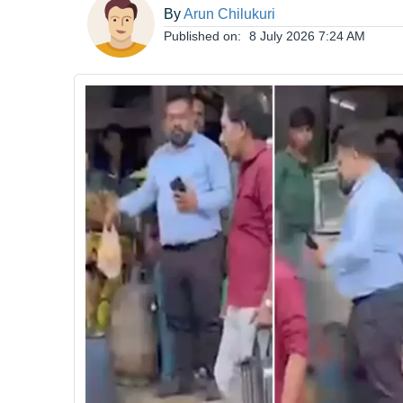
By
Arun Chilukuri
ఆంధ్రప్రదేశ్
Published on:
8 July 2026 7:24 AM
జాతీయం
అంతర్జాతీయం
సినిమా
క్రీడలు
వ్యాపారం
లైఫ్
స్టైల్