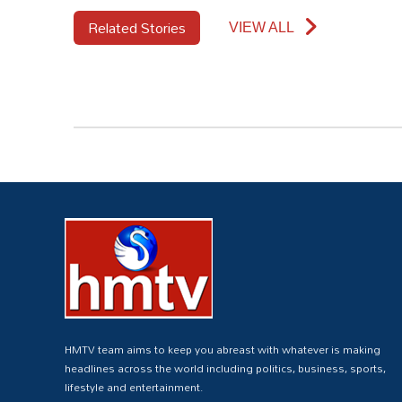
Related Stories
VIEW ALL
HMTV team aims to keep you abreast with whatever is making
headlines across the world including politics, business, sports,
lifestyle and entertainment.