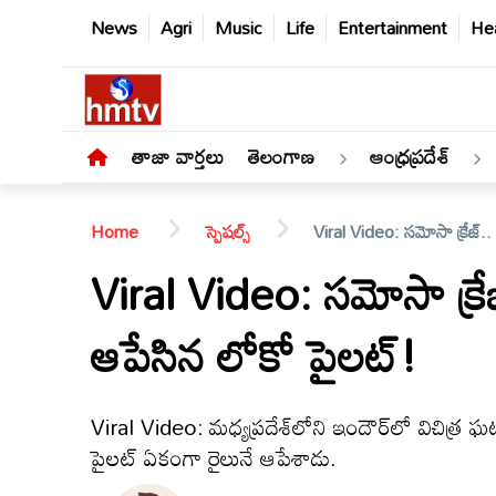
News
Agri
Music
Life
Entertainment
Hea
తాజా వార్తలు
తెలంగాణ
ఆంధ్రప్రదేశ్
Home
స్పెషల్స్
Viral Video: సమోసా క్రేజ్.
Viral Video: సమోసా క్రే
ఆపేసిన లోకో పైలట్!
తాజా
వార్తలు
Viral Video: మధ్యప్రదేశ్‌లోని ఇందౌర్‌లో విచి
తెలంగాణ
పైలట్ ఏకంగా రైలునే ఆపేశాడు.