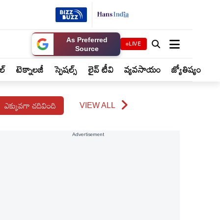
As Preferred
LIVE
Source
ైల్
టెక్నాలజీ
స్పెషల్స్
లైవ్ టీవి
వ్యవసాయం
జ్యోతిష్యం
ఎక్కువగా చదివింది
VIEW ALL
Advertisement