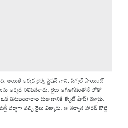
ి. అయితే అక్కడ రైల్వే స్టేషన్ గానీ, సిగ్నల్ పాయింట్
ును అక్కడే నిలిపివేశాడు. రైలు ఆగీఆగడంతోనే లోకో
్న ఒక తినుబండారాల దుకాణానికి (స్వీట్ షాప్) వెళ్లాడు.
ళ్లీ దర్జాగా వచ్చి రైలు ఎక్కాడు. ఆ తర్వాత హారన్ కొట్టి