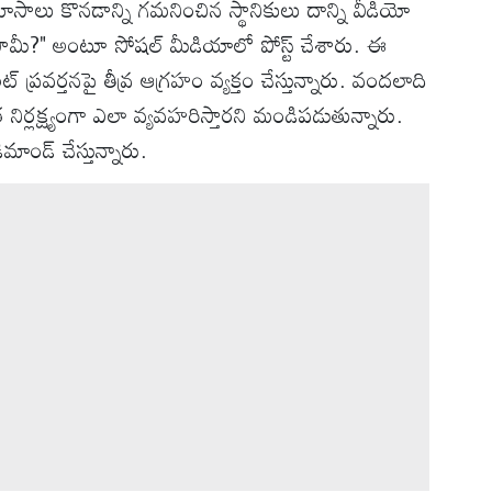
 సమోసాలు కొనడాన్ని గమనించిన స్థానికులు దాన్ని వీడియో
మీ?" అంటూ సోషల్ మీడియాలో పోస్ట్ చేశారు. ఈ
 ప్రవర్తనపై తీవ్ర ఆగ్రహం వ్యక్తం చేస్తున్నారు. వందలాది
్లక్ష్యంగా ఎలా వ్యవహరిస్తారని మండిపడుతున్నారు.
ాండ్ చేస్తున్నారు.