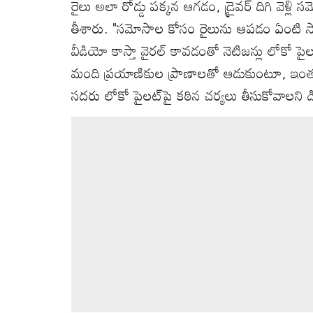
రైలు అలా రోడ్డు పక్కన ఆగడం, డ్రైవర్ దిగి వెళ్లి
తీశారు. "సమోసాల కోసం రైలును ఆపడం ఏంటి సా
వీడియో కాస్తా వైరల్ కావడంతో నెటిజన్లు లోకో పైలట్
మంది ప్రయాణికుల ప్రాణాలతో ఆడుకుంటూ, ఇంత నిర
సదరు లోకో పైలట్‌పై కఠిన చర్యలు తీసుకోవాలని డిమ