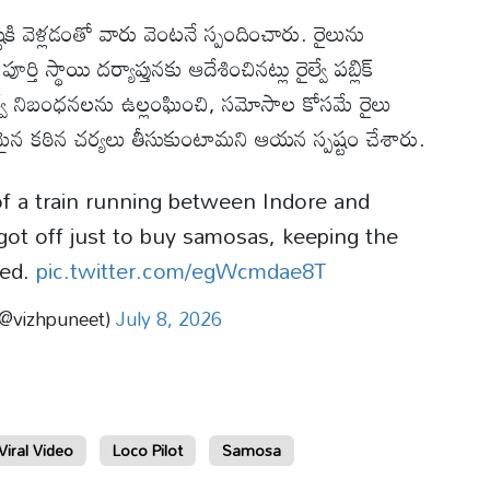
టికి వెళ్లడంతో వారు వెంటనే స్పందించారు. రైలును
ి స్థాయి దర్యాప్తునకు ఆదేశించినట్లు రైల్వే పబ్లిక్
రైల్వే నిబంధనలను ఉల్లంఘించి, సమోసాల కోసమే రైలు
రమైన కఠిన చర్యలు తీసుకుంటామని ఆయన స్పష్టం చేశారు.
r of a train running between Indore and
ot off just to buy samosas, keeping the
ned.
pic.twitter.com/egWcmdae8T
vizhpuneet)
July 8, 2026
Viral Video
Loco Pilot
Samosa