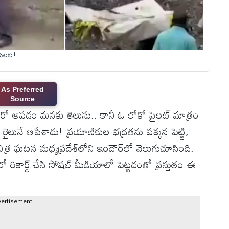
పైలట్!
As Preferred
Source
 కారో ఆపడం మనకు తెలుసు.. కానీ ఓ లోకో పైలట్ మాత్రం
ైలునే ఆపేశాడు! ప్రయాణికుల భద్రతను పక్కన పెట్టి,
త్ర ఘటన మధ్యప్రదేశ్‌లోని ఇందౌర్‌లో వెలుగుచూసింది.
లో రికార్డ్ చేసి సోషల్ మీడియాలో పెట్టడంతో ప్రస్తుతం ఈ
vertisement