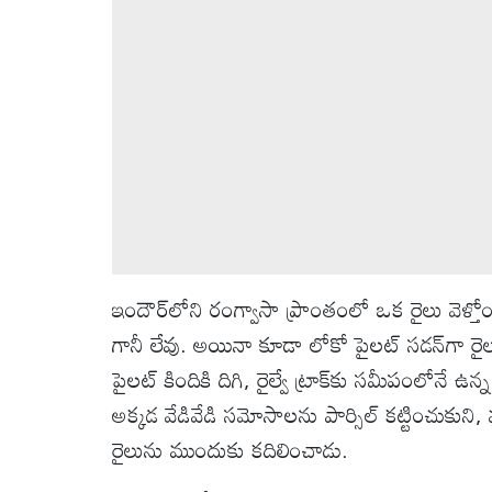
వీడియోలు
ఆటోమొబైల్
క్రైమ్
ఆధ్యాత్మికం
ఫోటోలు
ఇందౌర్‌లోని రంగ్వాసా ప్రాంతంలో ఒక రైలు వెళ్తోంద
బ్రాండ్
గానీ లేవు. అయినా కూడా లోకో పైలట్ సడన్‌గా రైల
స్పాట్‌లైట్
పైలట్ కిందికి దిగి, రైల్వే ట్రాక్‌కు సమీపంలోనే ఉన
అక్కడ వేడివేడి సమోసాలను పార్సిల్ కట్టించుకుని, మ
ప్రెస్
రైలును ముందుకు కదిలించాడు.
రిలీజ్