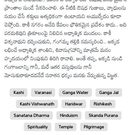
ప్రాంతాల నుండే సేకరించాలి. ఈ నీటికి ఔషధ గుణాలు, వ్యాధులను
నయం చేసే శక్తులు అత్యధికంగా ఉంటాయని ఆయుర్వేదం కూడా
చెప్తోంది. కాశీ నగరం అనేది కేవలం భౌతికమైన ప్రదేశం కాదు.. అది
పరమశివుని త్రిశూలంపై నిలిచిన ఆధ్యాత్మిక మండలం. కాశీ
విశ్వనాథుని దర్శించుకుని, గంగమ్మ తల్లికి నమస్కరించి.. అక్కడ
లభించే ఆధ్యాత్మిక శాంతిని, శివానుగ్రహాన్ని మాత్రమే మనం
హృదయంలో నింపుకుని తిరిగి రావాలి. అంతే తప్ప, అక్కడి నుండి
గంగాజలాన్ని గానీ, మరే ఇతర వస్తువులను గానీ
మోసుకురాకూడదనేదే సనాతన ధర్మం మనకు నేర్పుతున్న విజ్ఞత.
Kashi
Varanasi
Ganga Water
Ganga Jal
Kashi Vishwanath
Haridwar
Rishikesh
Sanatana Dharma
Hinduism
Skanda Purana
Spirituality
Temple
Pilgrimage