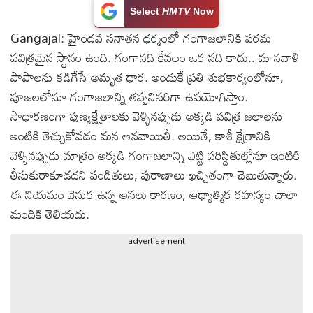
Select
HMTV
Now
టెక్నాలజీ
Gangajal: హైందవ సనాతన ధర్మంలో గంగాజలానికి పరమ
పవిత్రమైన స్థానం ఉంది. గంగానది కేవలం ఒక నది కాదు.. మానవాళి
స్పెషల్స్
పాపాలను కడిగేసే అమృత ధార. అందుకే ప్రతి శుభకార్యంలోనూ,
పూజలలోనూ గంగాజలాన్ని తప్పనిసరిగా ఉపయోగిస్తాం.
కెరీర్ &
సాధారణంగా పుణ్యక్షేత్రాలకు వెళ్ళినప్పుడు అక్కడి పవిత్ర జలాలను
ఉద్యోగాలు
ఇంటికి తెచ్చుకోవడం మన ఆనవాయితీ. అయితే, కాశీ క్షేత్రానికి
వెళ్ళినప్పుడు మాత్రం అక్కడి గంగాజలాన్ని ఎట్టి పరిస్థితుల్లోనూ ఇంటికి
లైవ్
తీసుకురాకూడదని పండితులు, పురాణాలు ఖచ్చితంగా చెబుతున్నారు.
టీవి
ఈ నియమం వెనుక ఉన్న అసలు కారణం, ఆధ్యాత్మిక రహస్యం చాలా
మందికి తెలియదు.
వ్యవసాయం
advertisement
ఓటీటీ
వీడియోలు