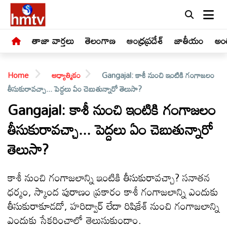
తాజా వార్తలు
తెలంగాణ
ఆంధ్రప్రదేశ్
జాతీయం
అంత
Home
ఆధ్యాత్మికం
Gangajal: కాశీ నుంచి ఇంటికి గంగాజలం
తీసుకురావచ్చా... పెద్దలు ఏం చెబుతున్నారో తెలుసా?
Gangajal: కాశీ నుంచి ఇంటికి గంగాజలం
తీసుకురావచ్చా... పెద్దలు ఏం చెబుతున్నారో
LIVE
తెలుసా?
తాజా
వార్తలు
కాశీ నుంచి గంగాజలాన్ని ఇంటికి తీసుకురావచ్చా? సనాతన
ధర్మం, స్కాంద పురాణం ప్రకారం కాశీ గంగాజలాన్ని ఎందుకు
తెలంగాణ
తీసుకురాకూడదో, హరిద్వార్ లేదా రిషికేశ్ నుంచి గంగాజలాన్ని
ఎందుకు సేకరించాలో తెలుసుకుందాం.