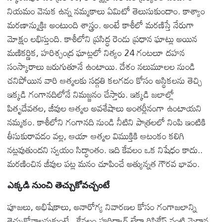
నియమం వెనుక ఉన్న నమ్మకాలు ఏమిటో తెలుసుకుందాం. కాశ్యాం
మరణాన్ముక్తిః అంటుంది శాస్త్రం. అంటే కాశీలో మరణిస్తే నేరుగా
మోక్షం లభిస్తుంది. కాశీలోని ప్రసిద్ధ రెండు ప్రధాన ఘాట్లు అయిన
మణికర్ణిక, హరిశ్చంద్ర ఘాట్లలో నిత్యం 24 గంటలూ దహన
సంస్కారాలు జరుగుతూనే ఉంటాయి. దేశం నలుమూలల నుండి
చనిపోయిన వారి ఆత్మలకు సద్గతి కలగడం కోసం అస్థికలను తెచ్చి
ఇక్కడి గంగానదిలోనే నిమజ్జనం చేస్తారు. ఇక్కడి జలాల్లో
పితృదేవతల, జీవుల ఆత్మల అవశేషాలు అంతర్లీనంగా ఉంటాయని
నమ్మకం. కాశీలోని గంగానది నుండి నీటిని పాత్రలలో నింపి ఇంటికి
తీసుకురావడం వల్ల, ఆయా ఆత్మల విముక్తికి ఆటంకం కలిగి
నట్లవుతుందని స్వయం సిద్ధాంతం. ఇది కేవలం ఒక నిషేధం కాదు..
మరణించిన జీవుల పట్ల మనం చూపించే అత్యున్నత గౌరవ భావం.
ఎక్కడి నుంచి తెచ్చుకోవచ్చంటే
పూజలు, అభిషేకాలు, అనారోగ్య నివారణల కోసం గంగాజలాన్ని
తెచ్చుకోవాలనుకుంటే.. కేవలం హరిద్వార్ లేదా రిషికేష్ వంటి మైదాన