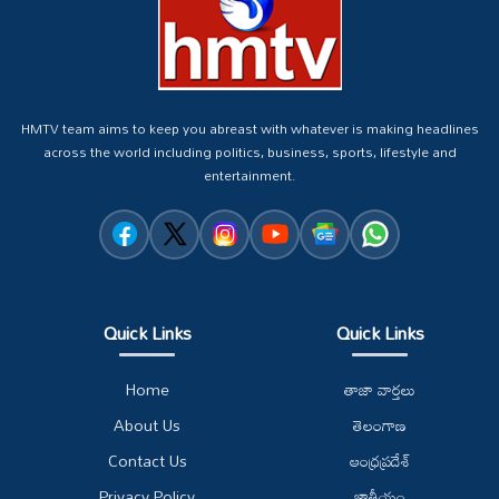
HMTV team aims to keep you abreast with whatever is making headlines
across the world including politics, business, sports, lifestyle and
entertainment.
Quick Links
Quick Links
Home
తాజా వార్తలు
About Us
తెలంగాణ
Contact Us
ఆంధ్రప్రదేశ్
Privacy Policy
జాతీయం