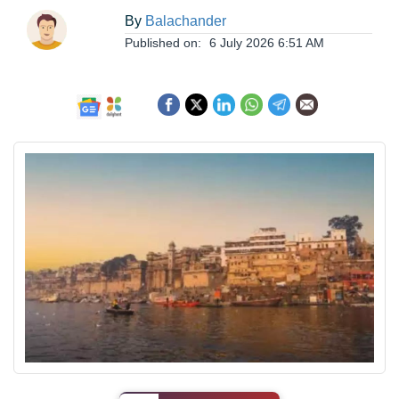
ఆంధ్రప్రదేశ్
By
Balachander
Published on:
6 July 2026 6:51 AM
జాతీయం
అంతర్జాతీయం
సినిమా
క్రీడలు
వ్యాపారం
లైఫ్
స్టైల్