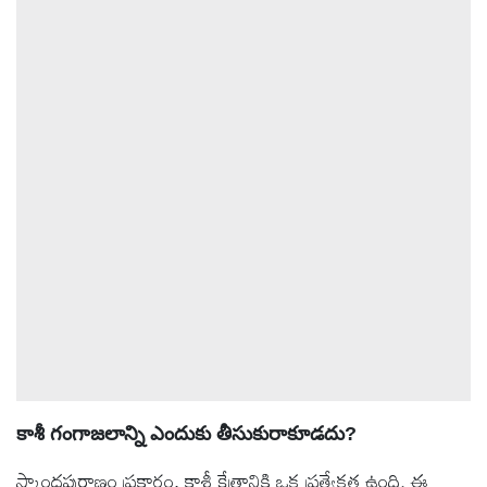
ఆటోమొబైల్
క్రైమ్
ఆధ్యాత్మికం
ఫోటోలు
బ్రాండ్
స్పాట్‌లైట్
ప్రెస్
రిలీజ్
కాశీ గంగాజలాన్ని ఎందుకు తీసుకురాకూడదు?
స్కాందపురాణం ప్రకారం, కాశీ క్షేత్రానికి ఒక ప్రత్యేకత ఉంది. ఈ