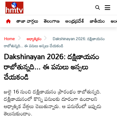
తాజా వార్తలు
తెలంగాణ
ఆంధ్రప్రదేశ్
జాతీయం
అంత
Home
ఆధ్యాత్మికం
Dakshinayan 2026: దక్షిణాయనం
రాబోతున్నది... ఈ పనులు అస్సలు చేయకండి
Dakshinayan 2026: దక్షిణాయనం
రాబోతున్నది... ఈ పనులు అస్సలు
LIVE
చేయకండి
తాజా
వార్తలు
జులై 16 నుంచి దక్షిణాయనం ప్రారంభం కాబోతున్నది.
దక్షిణాయనంలో కొన్ని పనులకు దూరంగా ఉండాలని
తెలంగాణ
ఆధ్యాత్మిక వేత్తలు చెబుతున్నారు. ఆ పనులేంటో ఇప్పుడు
తెలుసుకుందాం.