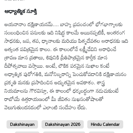
ఆధ్యాత్మిక సూక్తి
అయనానాం దక్షిణాయనమ్.... బాహ్య ప్రపంచంలో భోగభాగ్యాలకు
సంబంధించిన పనులకు ఇది నిషిద్ధ కాలమే అయినప్పటికీ, అంతరంగ
సాధనకు, జప, తప, ధ్యానాలకు మరియు పితృదేవతల ఆరాధనకు ఇది
అత్యంత పవిత్రమైన కాలం. ఈ కాలంలోనే లక్ష్మీదేవిని ఆరాధించే
శ్రావణ మాస వ్రతాలు, శివునికి ప్రీతిపాత్రమైన కార్తీక మాస
దీపోత్సవాలు వస్తాయి. అంటే, లౌకిక పరమైన సుఖాల కంటే
ఆధ్యాత్మిక పురోగతికి, మనోనిబ్బరాన్ని పెంచుకోవడానికి దక్షిణాయనం
ప్రకృతి మనకు ప్రసాదించిన అద్భుతమైన అవకాశం. శాస్త్ర
నియమాలను గౌరవిస్తూ, ఈ కాలంలో ధర్మబద్ధంగా నడుచుకుంటే
రాబోయే ఉత్తరాయణంలో మీ జీవితం సుఖసంతోషాలతో
వెలుగుతుందనడంలో ఎలాంటి సందేహం లేదు.
Dakshinayan
Dakshinayan 2026
Hindu Calendar