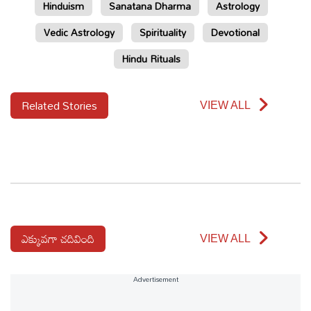
Hinduism
Sanatana Dharma
Astrology
Vedic Astrology
Spirituality
Devotional
Hindu Rituals
Related Stories
VIEW ALL
ఎక్కువగా చదివింది
VIEW ALL
Advertisement