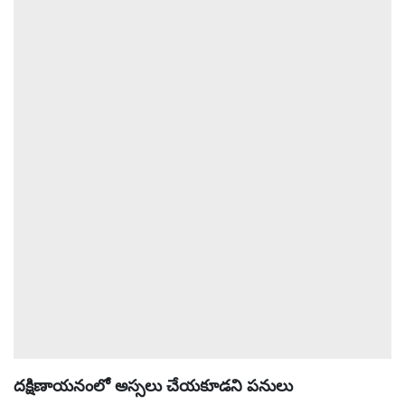
ఆటోమొబైల్
క్రైమ్
ఆధ్యాత్మికం
ఫోటోలు
బ్రాండ్
స్పాట్‌లైట్
ప్రెస్
రిలీజ్
దక్షిణాయనంలో అస్సలు చేయకూడని పనులు