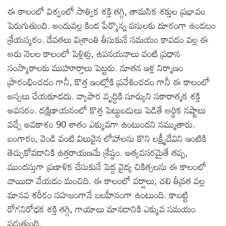
ఈ కాలంలో విశ్వంలో సాత్విక శక్తి తగ్గి, తామసిక శక్తుల ప్రభావం
పెరుగుతుంది. అందువల్ల కింద పేర్కొన్న పనులకు దూరంగా ఉండటం
శ్రేయస్కరం. దేవతలు విశ్రాంతి తీసుకునే సమయం కావడం వల్ల ఈ
ఆరు నెలల కాలంలో పెళ్లిళ్లు, ఉపనయనాలు వంటి ప్రధాన
సంస్కారాలకు ముహూర్తాలు పెట్టరు. నూతన ఇళ్ల నిర్మాణం
ప్రారంభించడం గానీ, కొత్త ఇంట్లోకి ప్రవేశించడం గానీ ఈ కాలంలో
అస్సలు చేయకూడదు. వ్యాపార వృద్ధికి సూర్యుని సకారాత్మక శక్తి
అవసరం. దక్షిణాయనంలో కొత్త పెట్టుబడులు పెడితే ఆర్థిక నష్టాలు
వచ్చే అవకాశం 90 శాతం ఎక్కువగా ఉంటుందని నమ్ముతారు.
బంగారం, వెండి వంటి విలువైన లోహాలను కొని లక్ష్మీదేవిని ఇంటికి
తెచ్చుకోవడానికి ఉత్తరాయణమే శ్రేష్ఠం. అత్యవసరమైతే తప్ప,
ముందస్తుగా ప్రణాళిక చేసుకునే పెద్ద వైద్య చికిత్సలను ఈ కాలంలో
వాయిదా వేయడం మంచిది. ఈ కాలంలో వర్షాలు, చలి తీవ్రత వల్ల
మానవ శరీరం సహజంగానే బలహీనంగా ఉంటుంది. కాబట్టి
రోగనిరోధక శక్తి తగ్గి, గాయాలు మానడానికి ఎక్కువ సమయం
పడుతుంది.