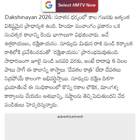
Select
HMTV
Now
టెక్నాలజీ
Dakshinayan 2026: సనాతన ధర్మంలో కాల గణనకు అత్యంత
విశిష్టమైన ప్రాధాన్యత ఉంది. హిందూ పంచాంగం ప్రకారం ఒక
స్పెషల్స్
సంవత్సర కాలాన్ని రెండు భాగాలుగా విభజించారు. అవే
ఉత్తరాయణం, దక్షిణాయనం. సూర్యుడు మిథున రాశి నుండి కర్కాటక
కెరీర్ &
రాశిలోకి ప్రవేశించడంతో 'దక్షిణాయనం' ప్రారంభమవుతుంది.
ఉద్యోగాలు
సాధారణంగా జూలై నుండి జనవరి వరకు, అంటే దాదాపు 6 నెలల
పాటు సాగే ఈ కాలాన్ని శాస్త్రాలు 'దేవతల రాత్రి' లేదా దేవతలు
లైవ్
నిద్రపోయే కాలంగా అభివర్ణిస్తాయి. సూర్యుడు దక్షిణ దిశగా
టీవి
ప్రయాణించే ఈ సంధికాలంలో కొన్ని రకాల లౌకిక, మాంగళ్య
కార్యాలను చేయడం అశుభాన్ని, నష్టాలను తెచ్చిపెడుతుందని వేద
వ్యవసాయం
పండితులు హెచ్చరిస్తున్నారు.
advertisement
ఓటీటీ
వీడియోలు