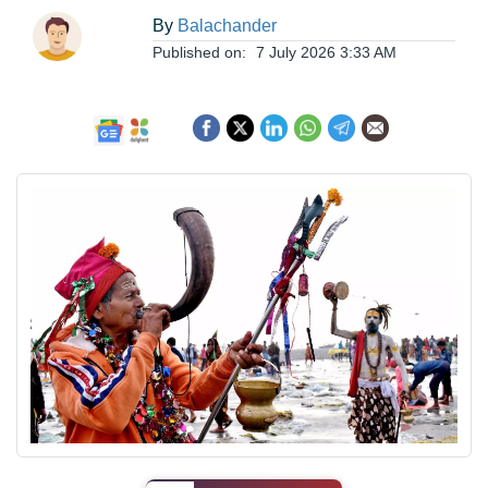
ఆంధ్రప్రదేశ్
By
Balachander
Published on:
7 July 2026 3:33 AM
జాతీయం
అంతర్జాతీయం
సినిమా
క్రీడలు
వ్యాపారం
లైఫ్
స్టైల్