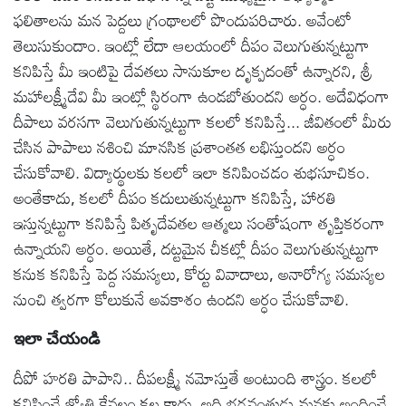
ఫలితాలను మన పెద్దలు గ్రంథాలలో పొందుపరిచారు. అవేంటో
తెలుసుకుందాం. ఇంట్లో లేదా ఆలయంలో దీపం వెలుగుతున్నట్టుగా
కనిపిస్తే మీ ఇంటిపై దేవతలు సానుకూల దృక్పదంతో ఉన్నారని, శ్రీ
మహాలక్ష్మీదేవి మీ ఇంట్లో స్థిరంగా ఉండబోతుందని అర్ధం. అదేవిధంగా
దీపాలు వరసగా వెలుగుతున్నట్టుగా కలలో కనిపిస్తే... జీవితంలో మీరు
చేసిన పాపాలు నశించి మానసిక ప్రశాంతత లభిస్తుందని అర్ధం
చేసుకోవాలి. విద్యార్థులకు కలలో ఇలా కనిపించడం శుభసూచికం.
అంతేకాదు, కలలో దీపం కదులుతున్నట్టుగా కనిపిస్తే, హారతి
ఇస్తున్నట్టుగా కనిపిస్తే పితృదేవతల ఆత్మలు సంతోషంగా తృప్తికరంగా
ఉన్నాయని అర్ధం. అయితే, దట్టమైన చీకట్లో దీపం వెలుగుతున్నట్టుగా
కనుక కనిపిస్తే పెద్ద సమస్యలు, కోర్టు వివాదాలు, అనారోగ్య సమస్యల
నుంచి త్వరగా కోలుకునే అవకాశం ఉందని అర్ధం చేసుకోవాలి.
ఇలా చేయండి
దీపో హరతి పాపాని.. దీపలక్ష్మీ నమోస్తుతే అంటుంది శాస్త్రం. కలలో
కనిపించే జ్యోతి కేవలం కల కాదు, అది భగవంతుడు మనకు అందించే