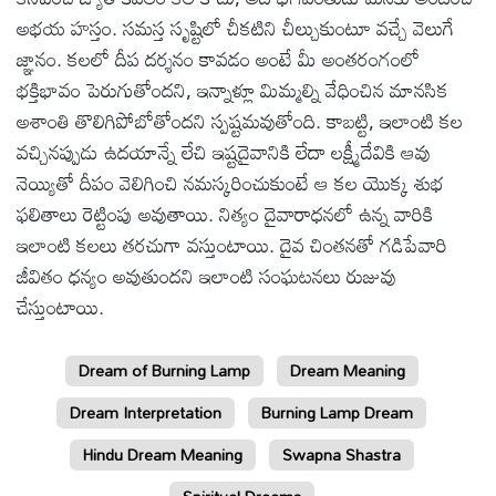
అభయ హస్తం. సమస్త సృష్టిలో చీకటిని చీల్చుకుంటూ వచ్చే వెలుగే
జ్ఞానం. కలలో దీప దర్శనం కావడం అంటే మీ అంతరంగంలో
భక్తిభావం పెరుగుతోందని, ఇన్నాళ్లూ మిమ్మల్ని వేధించిన మానసిక
అశాంతి తొలిగిపోబోతోందని స్పష్టమవుతోంది. కాబట్టి, ఇలాంటి కల
వచ్చినప్పుడు ఉదయాన్నే లేచి ఇష్టదైవానికి లేదా లక్ష్మీదేవికి ఆవు
నెయ్యితో దీపం వెలిగించి నమస్కరించుకుంటే ఆ కల యొక్క శుభ
ఫలితాలు రెట్టింపు అవుతాయి. నిత్యం దైవారాధనలో ఉన్న వారికి
ఇలాంటి కలలు తరచుగా వస్తుంటాయి. దైవ చింతనతో గడిపేవారి
జీవితం ధన్యం అవుతుందని ఇలాంటి సంఘటనలు రుజువు
చేస్తుంటాయి.
Dream of Burning Lamp
Dream Meaning
Dream Interpretation
Burning Lamp Dream
Hindu Dream Meaning
Swapna Shastra