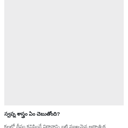
ఆటోమొబైల్
క్రైమ్
ఆధ్యాత్మికం
ఫోటోలు
బ్రాండ్
స్పాట్‌లైట్
ప్రెస్
రిలీజ్
స్వప్న శాస్త్రం ఏం చెబుతోంది?
కలలో దీపం కనిపించే విధానాన్ని బట్టి ముఖ్యమైన ఆధ్యాత్మిక