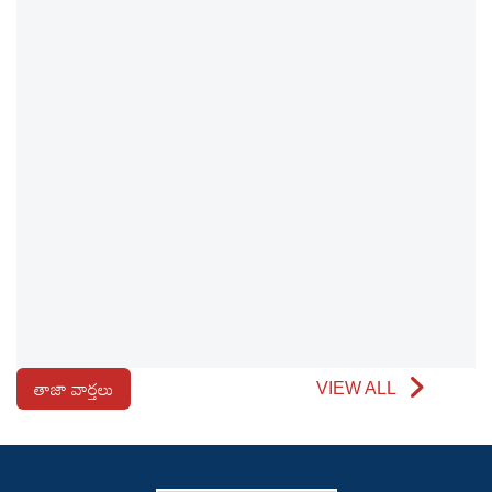
తాజా వార్తలు
VIEW ALL