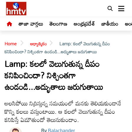
తాజా వార్తలు
తెలంగాణ
ఆంధ్రప్రదేశ్
జాతీయం
అంత
Home
ఆధ్యాత్మికం
Lamp: కలలో వెలుగుతున్న దీపం
కనిపించిందా? నిశ్చింతగా ఉండండి...అద్భుతాలు జరుగుతాయి
Lamp: కలలో వెలుగుతున్న దీపం
కనిపించిందా? నిశ్చింతగా
LIVE
ఉండండి...అద్భుతాలు జరుగుతాయి
తాజా
వార్తలు
అలసిపోయి నిద్రిస్తున్న సమయంలో మనకు తెలియకుండానే
కొన్ని కలలు వస్తుంటాయి. ఆ కలలో వెలుగుతున్న దీపం
తెలంగాణ
కనిపిస్తే ఏమౌతుందో తెలుసుకుందాం.
By
Balachander