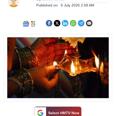
ఆంధ్రప్రదేశ్
Published on:
6 July 2026 2:58 AM
జాతీయం
అంతర్జాతీయం
సినిమా
క్రీడలు
వ్యాపారం
లైఫ్
స్టైల్
Select
HMTV
Now