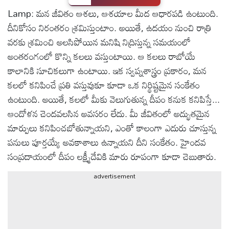
Lamp: మన జీవితం ఆశలు, ఆశయాల మీద ఆధారపడి ఉంటుంది.
టెక్నాలజీ
దీనికోసం నిరంతరం శ్రమిస్తుంటాం. అయితే, ఉదయం నుంచి రాత్రి
వరకు శ్రమించి అలసిపోయిన మనిషి నిద్రిస్తున్న సమయంలో
స్పెషల్స్
అంతరంగంలో కొన్ని కలలు వస్తుంటాయి. ఆ కలలు రాబోయే
కాలానికి సూచికలుగా ఉంటాయి. ఇక స్వప్నశాస్త్రం ప్రకారం, మన
కెరీర్ &
కలలో కనిపించే ప్రతి వస్తువుకూ కూడా ఒక నిర్థిష్టమైన సంకేతం
ఉద్యోగాలు
ఉంటుంది. అయితే, కలలో మీకు వెలుగుతున్న దీపం కనుక కనిపిస్తే...
ఆందోళన చెందవలసిన అవసరం లేదు. మీ జీవితంలో అద్భుతమైన
లైవ్
మార్పులు కనిపించబోతున్నాయని, ఎంతో కాలంగా ఎదురు చూస్తున్న
టీవి
పనులు పూర్తయ్యే అవకాశాలు ఉన్నాయని దీని సంకేతం. హైందవ
సంప్రదాయంలో దీపం లక్ష్మీదేవికి మారు రూపంగా కూడా చెబుతారు.
వ్యవసాయం
advertisement
ఓటీటీ
వీడియోలు