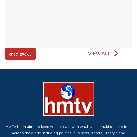
తాజా వార్తలు
VIEW ALL
HMTV team aims to keep you abreast with whatever is making headlines
across the world including politics, business, sports, lifestyle and