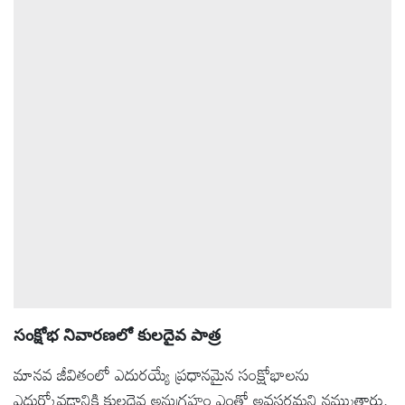
ఆటోమొబైల్
క్రైమ్
ఆధ్యాత్మికం
ఫోటోలు
బ్రాండ్
స్పాట్‌లైట్
ప్రెస్
సంక్షోభ నివారణలో కులదైవ పాత్ర
రిలీజ్
మానవ జీవితంలో ఎదురయ్యే ప్రధానమైన సంక్షోభాలను
ఎదుర్కోవడానికి కులదైవ అనుగ్రహం ఎంతో అవసరమని నమ్ముతారు.