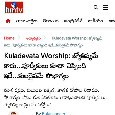
తాజా వార్తలు
తెలంగాణ
ఆంధ్రప్రదేశ్
జాతీయం
అంత
Home
ఆధ్యాత్మికం
Kuladevata Worship: జ్యోతిష్యమే
కాదు...పూర్వీకులు కూడా చెప్పింది ఇదే...కులదైవమే సౌభాగ్యం
Kuladevata Worship: జ్యోతిష్యమే
కాదు...పూర్వీకులు కూడా చెప్పింది
LIVE
ఇదే...కులదైవమే సౌభాగ్యం
తాజా
వార్తలు
వంశ రక్షణ, కుటుంబ ఐక్యత, జాతక దోషాల నివారణ,
సౌభాగ్యం కోసం కులదేవతలను ఆరాధించాలని పూర్వీకులు,
తెలంగాణ
జ్యోతిష్య శాస్త్రం సూచిస్తోంది.
By
Balachander