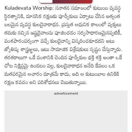
Kuladevata Worship: సనాతన సమాజంలో కుటుంబ వ్యవస్థ
టెక్నాలజీ
స్థిరత్వానికి, మానసిక రక్షణకు పూర్వీకులు ఏర్పాటు చేసిన అత్యంత
బలమైన వ్యవస్థ కులదైవారాధన. ప్రస్తుత ఆధునిక కాలంలో వ్యక్తులు
స్పెషల్స్
తమకు నచ్చిన ఇష్టదైవాలను పూజించడం సర్వసాధారణమైనప్పటికీ,
వంశపారంపర్యంగా వచ్చే కులదైవాన్ని విస్మరించకూడదని అటు
కెరీర్ &
జ్యోతిష్య శాస్త్రజ్ఞులు, ఇటు సామాజిక విశ్లేషకులు స్పష్టం చేస్తున్నారు.
ఉద్యోగాలు
తరతరాలుగా ఒకే వంశానికి చెందిన పూర్వీకుల భక్తి శక్తి అంతా ఒకే
చోట నిక్షిప్తమై ఉండటం వల్ల, కులదైవారాధన అనేది కేవలం ఒక
లైవ్
మతపరమైన ఆచారం మాత్రమే కాదు, అది ఆ కుటుంబాల ఉనికికి
టీవి
రక్షణ కవచం అని పరిశోధనలు చెబుతున్నాయి.
వ్యవసాయం
advertisement
ఓటీటీ
వీడియోలు