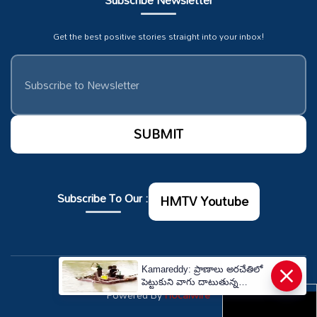
Get the best positive stories straight into your inbox!
Subscribe To Our :
HMTV Youtube
×
Kamareddy: ప్రాణాలు అరచేతిలో
© Copyrights 2026. All rights reserved.
పెట్టుకుని వాగు దాటుతున్న
Powered By
Hocalwire
అన్నదాతలు! | Farmers Cross
Singitam Vagu Using Ropes