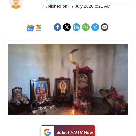
ఆంధ్రప్రదేశ్
Published on:
7 July 2026 8:21 AM
జాతీయం
అంతర్జాతీయం
సినిమా
క్రీడలు
వ్యాపారం
లైఫ్
స్టైల్
Select
HMTV
Now