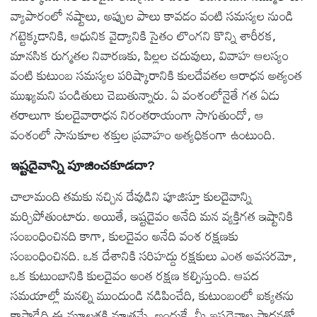
వ్యాపారంలో నష్టాలు, అప్పుల పాలు కావడం వంటి సమస్యల నుండి
గట్టెక్కడానికి, ఆధునిక వైద్యానికి సైతం లొంగని కొన్ని శారీరక,
మానసిక రుగ్మతల నివారణకు, పిల్లల చదువులు, వివాహ ఆలస్యం
వంటి కుటుంబ సమస్యల పరిష్కారానికి కులదేవతల ఆరాధన అత్యంత
ముఖ్యమని పండితులు చెబుతున్నారు. ఏ వంశంలోనైతే గత ఏడు
తరాలుగా కులదైవారాధన నిరంతరాయంగా సాగుతుందో, ఆ
వంశంలో సానుకూల శక్తుల ప్రవాహం అత్యధికంగా ఉంటుంది.
ఇష్టదైవాన్ని పూజించకూడదా?
చాలామంది తమకు నచ్చిన దేవుడిని పూజిస్తూ కులదైవాన్ని
మర్చిపోతుంటారు. అయితే, ఇష్టదైవం అనేది మన వ్యక్తిగత ఇష్టానికి
సంబంధించినది కాగా, కులదైవం అనేది వంశ రక్షణకు
సంబంధించినది. ఒక దేశానికి సరిహద్దు రక్షకులు ఎంత అవసరమో,
ఒక కుటుంబానికి కులదైవం అంత రక్షణ కల్పిస్తుంది. ఆపద
సమయాల్లో మనల్ని ముందుండి నడిపించేది, కుటుంబంలో ఐక్యతను
కాపాడేది ఈ మూలశక్తి మాత్రమే. అందుకే, మీ ఇష్టదైవాల సాధనతో