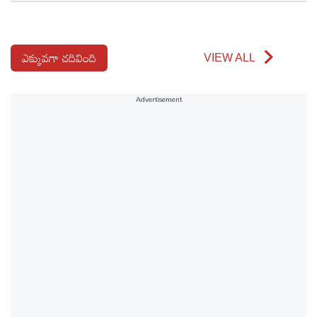
ఎక్కువగా చదివింది
VIEW ALL
Advertisement