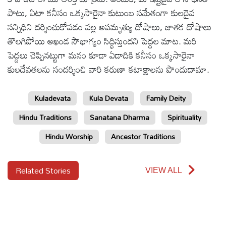
పాటు, ఏటా కనీసం ఒక్కసారైనా కుటుంబ సమేతంగా కులదైవ
సన్నిధిని దర్శించుకోవడం వల్ల అపమృత్యు దోషాలు, జాతక దోషాలు
తొలగిపోయి అఖండ సౌభాగ్యం సిద్ధిస్తుందని పెద్దల మాట. మరి
పెద్దలు చెప్పినట్టుగా మనం కూడా ఏడాదికి కనీసం ఒక్కసారైనా
కులదేవతలను సందర్శించి వారి కరుణా కటాక్షాలను పొందుదామా.
Kuladevata
Kula Devata
Family Deity
Hindu Traditions
Sanatana Dharma
Spirituality
Hindu Worship
Ancestor Traditions
Related Stories
VIEW ALL