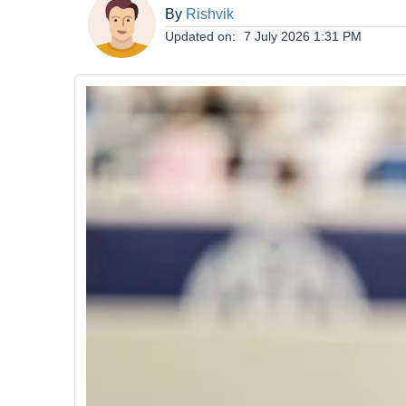
By
Rishvik
ఆంధ్రప్రదేశ్
Updated on:
7 July 2026 1:31 PM
జాతీయం
అంతర్జాతీయం
సినిమా
క్రీడలు
వ్యాపారం
లైఫ్
స్టైల్