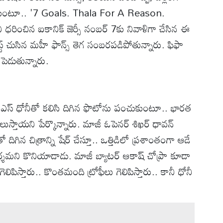
చుకుంటూ.. '7 Goals. Thala For A Reason.
ధరించిన ఐకానిక్ జెర్సీ నంబర్ 7కు నివాళిగా చేసిన ఈ
ట్ చుసిన మహీ ఫాన్స్ తెగ సంబరపడిపోతున్నారు. ఫిఫా
 పెడుతున్నారు.
ి ఎంఎస్ ధోనీతో కలిసి దిగిన ఫొటోను పంచుకుంటూ.. భారత
నిలుస్తాయని పేర్కొన్నారు. మాజీ ఓపెనర్ శిఖర్ ధావన్
గిన చిత్రాన్ని షేర్ చేస్తూ.. ఒత్తిడిలో ప్రశాంతంగా ఆడే
దర్శమని కొనియాడాడు. మాజీ బ్యాటర్ ఆకాష్ చోప్రా కూడా
లిపిస్తారు.. కొంతమంది ట్రోఫీలు గెలిపిస్తారు.. కానీ ధోనీ