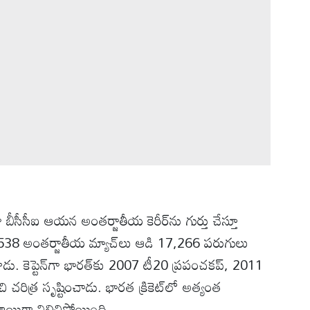
ా బీసీసీఐ ఆయన అంతర్జాతీయ కెరీర్‌ను గుర్తు చేస్తూ
ర్‌లో 538 అంతర్జాతీయ మ్యాచ్‌లు ఆడి 17,266 పరుగులు
ేశాడు. కెప్టెన్‌గా భారత్‌కు 2007 టీ20 ప్రపంచకప్, 2011
 చరిత్ర సృష్టించాడు. భారత క్రికెట్‌లో అత్యంత
థాయిగా నిలిచిపోయింది.