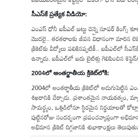
సీఎస్‌కే ప్రత్యేక వీడియో:
ఎంఎస్ ధోనీ ఐపీఎల్ జట్టు చెన్నై సూపర్ కింగ్స్ క
మొదలై.. తరతరాలకు జీవన విధానంగా మారిన లెజ
క్రికెట్‌కు వీడ్కోలు పలికినప్పటికీ.. ఐపీఎల్‌లో 
ఉన్నాడు. ఐపీఎల్‌లో ఐదు టైటిళ్లు గెలిపించిన కెప్ట
2004లో అంతర్జాతీయ క్రికెట్‌లోకి:
2004లో అంతర్జాతీయ క్రికెట్‌లో అడుగుపెట్టిన ఎంఎస
శిఖరానికి చేర్చాడు. ప్రశాంతమైన నాయకత్వం, మ్యాచ్
సామర్థ్యం, ఒత్తిడిలోనూ స్థిరమైన నిర్ణయాలతో కో
పుట్టినరోజు సందర్భంగా ప్రపంచవ్యాప్తంగా అభి
అభిమాన క్రికెట్ దిగ్గజానికి శుభాకాంక్షలు తెలుపుతు