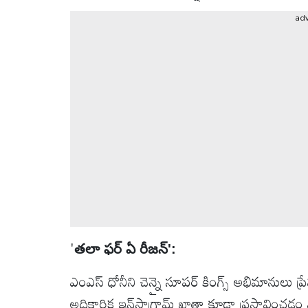
వీడియోలు
ad
ఆటోమొబైల్
క్రైమ్
ఆధ్యాత్మికం
ఫోటోలు
బ్రాండ్
స్పాట్‌లైట్
'
తలా ఫర్ ఏ రీజన్':
ప్రెస్
ఎంఎస్ ధోనీని చెన్నై సూపర్ కింగ్స్ అభిమానులు ప్
రిలీజ్
అధికారిక ఇన్‌స్టాగ్రామ్ ఖాతా కూడా ప్రస్తావించడం 