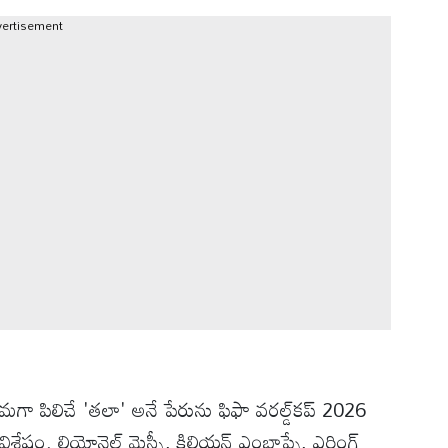
vertisement
రేమగా పిలిచే 'తలా' అనే పేరును ఫిఫా వరల్డ్‌కప్ 2026
విశేషం. లియోనెల్ మెస్సీ, కిలియన్ ఎంబాప్పే, ఎర్లింగ్