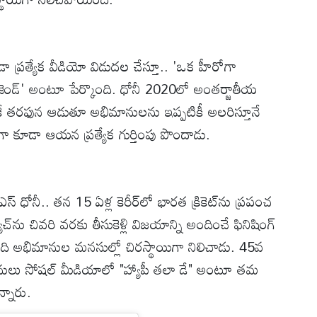
ూడా ప్రత్యేక వీడియో విడుదల చేస్తూ.. 'ఒక హీరోగా
ెండ్' అంటూ పేర్కొంది. ధోనీ 2020లో అంతర్జాతీయ
సీఎస్‌కే తరఫున ఆడుతూ అభిమానులను ఇప్పటికీ అలరిస్తూనే
ెన్‌గా కూడా ఆయన ప్రత్యేక గుర్తింపు పొందాడు.
్ ధోనీ.. తన 15 ఏళ్ల కెరీర్‌లో భారత క్రికెట్‌ను ప్రపంచ
‌ను చివరి వరకు తీసుకెళ్లి విజయాన్ని అందించే ఫినిషింగ్
ట్లాది అభిమానుల మనసుల్లో చిరస్థాయిగా నిలిచాడు. 45వ
మానులు సోషల్ మీడియాలో "హ్యాపీ తలా డే" అంటూ తమ
న్నారు.