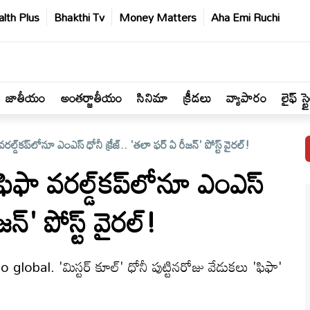
lth Plus
Bhakthi Tv
Money Matters
Aha Emi Ruchi
జాతీయం
అంతర్జాతీయం
సినిమా
క్రీడలు
వ్యాపారం
లైఫ్ స్ట
్‌కప్‌లోనూ ఎంఎస్ ధోనీ క్రేజ్.. 'తలా ఫర్ ఏ రీజన్' పోస్ట్ వైరల్!
ా వరల్డ్‌కప్‌లోనూ ఎంఎస్
జన్' పోస్ట్ వైరల్!
bal. 'మిస్టర్ కూల్' ధోనీ పుట్టినరోజు వేడుకలు 'ఫిఫా'