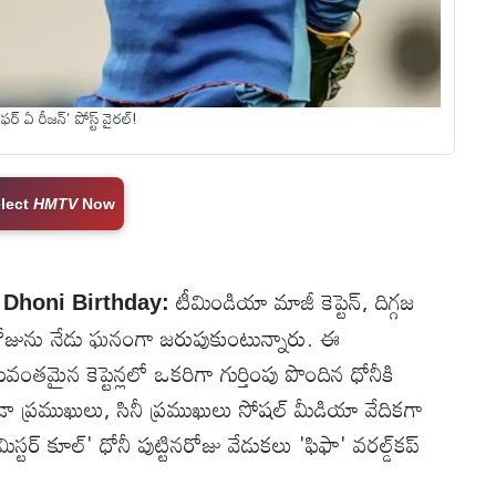
్ ఏ రీజన్' పోస్ట్ వైరల్!
lect
HMTV
Now
టీమిండియా మాజీ కెప్టెన్, దిగ్గజ
 Dhoni Birthday:
టినరోజును నేడు ఘనంగా జరుపుకుంటున్నారు. ఈ
ంతమైన కెప్టెన్లలో ఒకరిగా గుర్తింపు పొందిన ధోనీకి
్రీడా ప్రముఖులు, సినీ ప్రముఖులు సోషల్ మీడియా వేదికగా
్టర్ కూల్' ధోనీ పుట్టినరోజు వేడుకలు 'ఫిఫా' వరల్డ్‌కప్