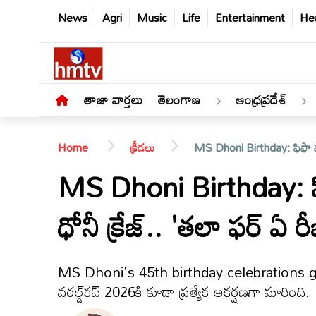
News
Agri
Music
Life
Entertainment
Hea
తాజా వార్తలు
తెలంగాణ
ఆంధ్రప్రదేశ్
Home
క్రీడలు
MS Dhoni Birthday: ఫిఫా వరల్డ
MS Dhoni Birthday: ఫిఫ
ధోనీ క్రేజ్.. 'తలా ఫర్ ఏ రీ
తాజా
వార్తలు
MS Dhoni's 45th birthday celebrations go glo
తెలంగాణ
వరల్డ్‌కప్ 2026కి కూడా ప్రత్యేక ఆకర్షణగా మారింది.