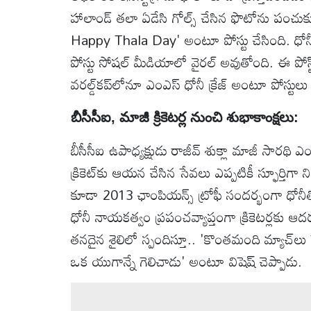
హాలాండ్ తలా ఏడేసి గోల్స్ చేసిన ఫొటోను పం
Happy Thala Day' అంటూ పోస్టు చేసింది. ధోనీ 
పోస్టు సోషల్ మీడియాలో వైరల్ అవుతోంది. ఈ పోస్
వరల్డ్‌కప్‌లోనూ ఎంఎస్ ధోనీ క్రేజ్ అంటూ పోస్టులు
బీసీసీఐ, మాజీ క్రికెటర్ల నుంచి శుభాకాంక్షలు:
బీసీసీఐ ఉపాధ్యక్షుడు రాజీవ్ శుక్లా మాజీ సారథ
క్రికెట్‌కు ఆయన చేసిన సేవలు ఎప్పటికీ స్ఫూర్తిగా 
కూడా 2013 ఛాంపియన్స్ ట్రోఫీ సందర్భంగా ధోనీతో ది
ధోనీ నాయకత్వం ప్రపంచవ్యాప్తంగా క్రికెటర్లకు ఆ
తనదైన శైలిలో స్పందిస్తూ.. 'కొంతమంది మ్యాచ్‌లు గె
ఒక యుగాన్నే గెలిచాడు' అంటూ విషెష్ చెప్పాడు.