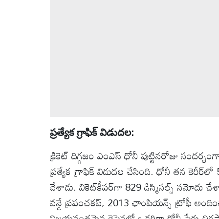
ప్రత్యేక గ్రాఫిక్ విడుదల:
క్రికెట్ దిగ్గజం ఎంఎస్ ధోనీ పుట్టినరోజు సందర్భంగ
ప్రత్యేక గ్రాఫిక్ విడుదల చేసింది. ధోనీ తన కెరీ
చేశాడు. వికెట్‌కీపర్‌గా 829 డిస్మిసల్స్ నమోదు చ
వన్డే ప్రపంచకప్, 2013 ఛాంపియన్స్ ట్రోఫీ అందించి
విజయవంతమైన కెప్టెన్లలో ఒకరిగా ధోనీ పేరు చిరస్