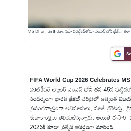
టెక్నాలజీ
MS Dhoni Birthday: ఫిఫా వరల్డ్‌కప్‌లోనూ ఎంఎస్ ధోనీ క్రేజ్.. 'తలా ఫర
స్పెషల్స్
కెరీర్ &
Se
ఉద్యోగాలు
లైవ్
టీవి
FIFA World Cup 2026 Celebrates MS
వికెట్‌కీపర్ బ్యాటర్ ఎంఎస్ ధోనీ తన 45వ పుట్
సందర్భంగా భారత క్రికెట్ చరిత్రలో అత్యంత విజయవ
వ్యవసాయం
ప్రపంచవ్యాప్తంగా అభిమానులు, మాజీ క్రికెటర్లు, క
ఓటీటీ
శుభాకాంక్షలు తెలియజేస్తున్నారు. అయితే ఈసారి 'మిస
2026కి కూడా ప్రత్యేక ఆకర్షణగా మారింది.