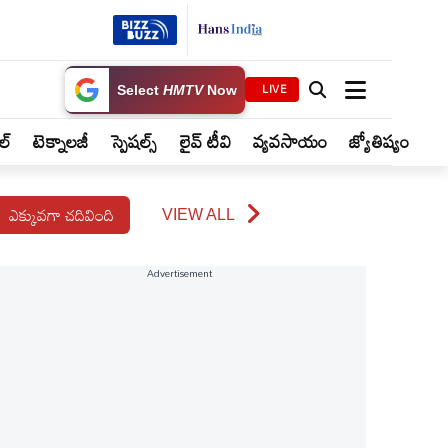
LIVE
Select
HMTV
Now
ైల్
టెక్నాలజీ
స్పెషల్స్
లైవ్ టీవి
వ్యవసాయం
జ్యోతిష్యం
ఎక్కువగా చదివింది
VIEW ALL
Advertisement