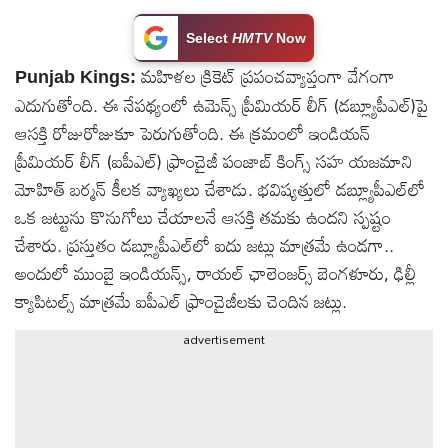
టెక్నాలజీ
Select
HMTV
Now
మహిళల క్రికెట్ ప్రపంచవ్యాప్తంగా వేగంగా
Punjab Kings:
స్పెషల్స్
ఎదుగుతోంది. ఈ నేపథ్యంలో ఉమెన్స్ ప్రీమియర్ లీగ్‌ (డబ్ల్యూపీఎల్)పై
ఆసక్తి రోజురోజుకూ పెరుగుతోంది. ఈ క్రమంలో ఇండియన్
కెరీర్ &
ప్రీమియర్ లీగ్‌ (ఐపీఎల్) ఫ్రాంచైజీ పంజాబ్ కింగ్స్ సహ యజమాని
ఉద్యోగాలు
మోహిత్ బర్మన్ కీలక వ్యాఖ్యలు చేశాడు. భవిష్యత్తులో డబ్ల్యూపీఎల్‌లో
ఒక జట్టును కొనుగోలు చేయాలనే ఆసక్తి తమకు ఉందని స్పష్టం
లైవ్
చేశారు. ప్రస్తుతం డబ్ల్యూపీఎల్‌లో ఐదు జట్లు మాత్రమే ఉండగా..
టీవి
అందులో ముంబై ఇండియన్స్, రాయల్ ఛాలెంజర్స్ బెంగళూరు, ఢిల్లీ
క్యాపిటల్స్ మాత్రమే ఐపీఎల్ ఫ్రాంచైజీలకు చెందిన జట్లు.
వ్యవసాయం
advertisement
ఓటీటీ
వీడియోలు