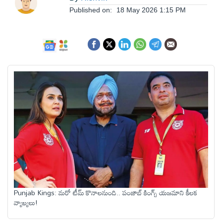
ఆంధ్రప్రదేశ్
Published on:
18 May 2026 1:15 PM
జాతీయం
అంతర్జాతీయం
సినిమా
క్రీడలు
వ్యాపారం
Punjab Kings: మరో టీమ్ కొనాలనుంది.. పంజాబ్ కింగ్స్ యజమాని కీలక
లైఫ్
వ్యాఖ్యలు!
స్టైల్