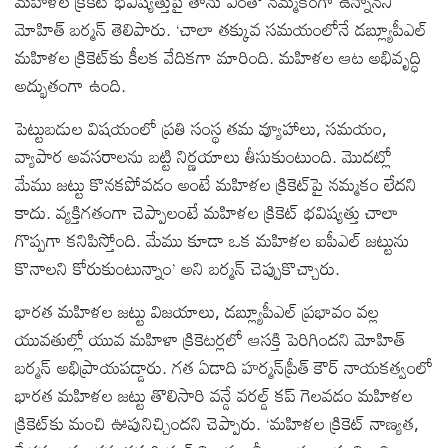
మహిళల క్రికెట్ భవిష్యత్తుపై తాను ఎంతో నమ్మకంగా ఉన్నానని
మోహిత్ బర్మన్ తెలిపారు. ‘చాలా తక్కువ సమయంలోనే డబ్ల్యూపీఎల్
మహిళల క్రికెట్‌కు కీలక వేదికగా మారింది. మహిళల ఆట అభివృద్ధి
అద్భుతంగా ఉంది.
పెట్టుబడుల విషయంలో ప్రతి సంస్థ తమ వ్యూహాలు, సమయం,
వ్యాపార అవసరాలను బట్టి నిర్ణయాలు తీసుకుంటుంది. మొదట్లో
మేము జట్టు కొనకపోవడం అంటే మహిళల క్రికెట్‌పై నమ్మకం లేదని
కాదు. వ్యక్తిగతంగా చెప్పాలంటే మహిళల క్రికెట్ భవిష్యత్తు చాలా
గొప్పగా కనిపిస్తోంది. మేము కూడా ఒక మహిళల ఐపీఎల్ జట్టును
కొనాలని కోరుకుంటున్నాం’ అని బర్మన్ చెప్పుకొచ్చారు.
భారత మహిళల జట్టు విజయాలు, డబ్ల్యూపీఎల్ ప్రభావం వల్ల
యువతుల్లో యువ మహిళా క్రికెటర్లలో ఆసక్తి పెరిగిందని మోహిత్
బర్మన్ అభిప్రాయపడ్డారు. గత ఏడాది హర్మన్‌ప్రీత్ కౌర్ నాయకత్వంలో
భారత మహిళల జట్టు తొలిసారి వన్డే వరల్డ్ కప్ గెలవడం మహిళల
క్రికెట్‌కు మంచి ఊపునిచ్చిందని చెప్పారు. ‘మహిళల క్రికెట్ నాణ్యత,