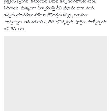
ప్రేక్షకుల స్పందన, కమర్షియల్ విలువ అన్నీ అంచనాలకు మించి
పెరిగాయి. ముఖ్యంగా చిన్నారులపై దీని ప్రభావం బాగా ఉంది.
ఇప్పుడు యువతులు మహిళా క్రికెటర్లను స్పోర్ట్స్ ఐకాన్లుగా
చూస్తున్నారు. ఇది మహిళల క్రికెట్ భవిష్యత్తును పూర్తిగా మార్చేస్తోంది’
అని తెలిపారు.