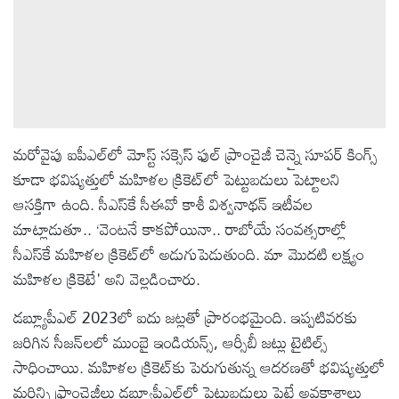
మరోవైపు ఐపీఎల్‌లో మోస్ట్ సక్సెస్ ఫుల్ ప్రాంచైజీ చెన్నై సూపర్ కింగ్స్‌
కూడా భవిష్యత్తులో మహిళల క్రికెట్‌లో పెట్టుబడులు పెట్టాలని
ఆసక్తిగా ఉంది. సీఎస్‌కే సీఈవో కాశీ విశ్వనాథన్ ఇటీవల
మాట్లాడుతూ.. ‘వెంటనే కాకపోయినా.. రాబోయే సంవత్సరాల్లో
సీఎస్‌కే మహిళల క్రికెట్‌లో అడుగుపెడుతుంది. మా మొదటి లక్ష్యం
మహిళల క్రికెటే' అని వెల్లడించారు.
డబ్ల్యూపీఎల్ 2023లో ఐదు జట్లతో ప్రారంభమైంది. ఇప్పటివరకు
జరిగిన సీజన్‌లలో ముంబై ఇండియన్స్, ఆర్సీబీ జట్లు టైటిల్స్
సాధించాయి. మహిళల క్రికెట్‌కు పెరుగుతున్న ఆదరణతో భవిష్యత్తులో
మరిన్ని ఫ్రాంచైజీలు డబ్ల్యూపీఎల్‌లో పెట్టుబడులు పెట్టే అవకాశాలు