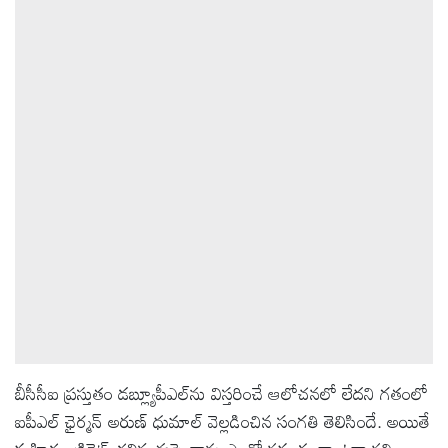
ఆటోమొబైల్
క్రైమ్
ఆధ్యాత్మికం
ఫోటోలు
బ్రాండ్
స్పాట్‌లైట్
ప్రెస్
బీసీసీఐ ప్రస్తుతం డబ్ల్యూపీఎల్‌ను విస్తరించే ఆలోచనలో లేదని గతంలో
రిలీజ్
ఐపీఎల్ ఛైర్మన్ అరుణ్ ధుమాల్ వెల్లడించిన సంగతి తెలిసిందే. అయితే