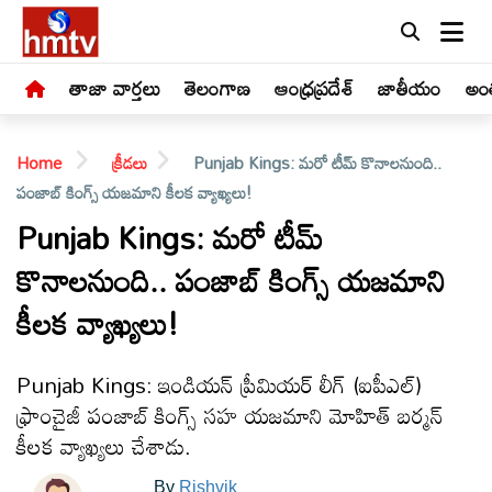
తాజా వార్తలు
తెలంగాణ
ఆంధ్రప్రదేశ్
జాతీయం
అంత
Home
క్రీడలు
Punjab Kings: మరో టీమ్ కొనాలనుంది..
పంజాబ్ కింగ్స్ యజమాని కీలక వ్యాఖ్యలు!
Punjab Kings: మరో టీమ్
కొనాలనుంది.. పంజాబ్ కింగ్స్ యజమాని
LIVE
కీలక వ్యాఖ్యలు!
తాజా
వార్తలు
Punjab Kings: ఇండియన్ ప్రీమియర్ లీగ్‌ (ఐపీఎల్)
ఫ్రాంచైజీ పంజాబ్ కింగ్స్ సహ యజమాని మోహిత్ బర్మన్
తెలంగాణ
కీలక వ్యాఖ్యలు చేశాడు.
By
Rishvik