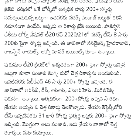
పైగా స్కోరు ఇచ్చిన మ్యాచ్‌ల సంఖ్య 9కు చేరింది. పురుషుల టీ20
క్రికెట్ చరిత్రలో ఒకే టోర్నీలో అత్యధిక సార్లు 200+ స్కోర్లు
సమర్పించుకున్న జట్టుగా ఇదివరకు సదర్న్ పంజాబ్ జట్టుతో కలిసి
సమానంగా ఉండేది. ఇప్పుడు ఆ రికార్డు బ్రేక్ అయింది. పాకిస్థాన్
దేశీయ టోర్నీ నేషనల్ టీ20 కప్ 2020/21లో సదర్న్ టీమ్ 8 సార్లు
200కు పైగా స్కోర్లు ఇచ్చింది. ఈ జాబితాలో సన్‌రైజర్స్ హైదరాబాద్,
రాజస్థాన్ రాయల్స్, లక్నో సూపర్ జెయింట్స్ కూడా ఉన్నాయి.
పురుషుల టీ20 క్రికెట్‌లో అత్యధికంగా 200+ పైగా స్కోర్లు ఇచ్చిన
జట్లుగా కూడా పంజాబ్ కింగ్స్ మరో చెత్త రికార్డును అందుకుంది.
ఇపటివరకు పీబీకేఎస్ 46 సార్లు 200+ స్కోర్లు ఇచ్చింది. ఈ
జాబితాలో ఆర్‌సీబీ, డీసీ, ఆర్‌ఆర్, ఎస్‌ఆర్‌హెచ్, మిడిల్‌సెక్స్
వరుసగా ఉన్నాయి. అత్యధికంగా 200+స్కోర్లు ఇచ్చిన సారథిగా
శ్రేయస్ అయ్యర్ ఓ చెత్త రికార్డు నెలకొల్పాడు. శ్రేయస్ కెప్టెన్సీలోని
టీమ్ ఇప్పటివరకు 31 భారీ స్కోర్లు ప్రత్యర్థి జట్లకు 200+ పైగా స్కోర్లు
ఇచ్చింది. మొత్తంగా అటు పంజాబ్, ఇరు శ్రేయస్ ఖాతాలో చెత్త
రికార్డులు నమోదయ్యాయి.