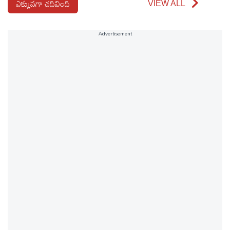
ఎక్కువగా చదివింది
VIEW ALL
Advertisement