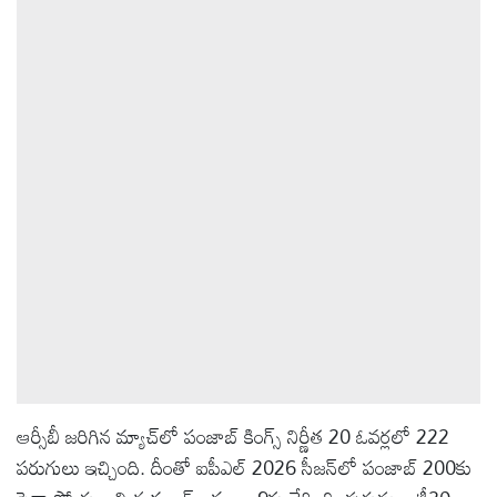
ఆటోమొబైల్
క్రైమ్
ఆధ్యాత్మికం
ఫోటోలు
బ్రాండ్
స్పాట్‌లైట్
ప్రెస్
ఆర్సీబీ జరిగిన మ్యాచ్‌లో పంజాబ్ కింగ్స్ నిర్ణీత 20 ఓవర్లలో 222
రిలీజ్
పరుగులు ఇచ్చింది. దీంతో ఐపీఎల్ 2026 సీజన్‌లో పంజాబ్ 200కు