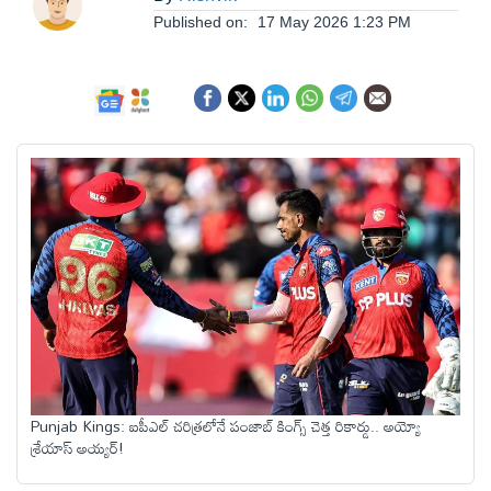
ఆంధ్రప్రదేశ్
Published on:
17 May 2026 1:23 PM
జాతీయం
అంతర్జాతీయం
సినిమా
క్రీడలు
వ్యాపారం
Punjab Kings: ఐపీఎల్ చరిత్రలోనే పంజాబ్ కింగ్స్‌ చెత్త రికార్డు.. అయ్యో
లైఫ్
శ్రేయాస్ అయ్యర్!
స్టైల్