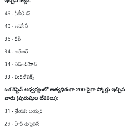
ఇచ్చిన జట్లు:
46 - పీబీకేఎస్
40 - ఆర్‌సీబీ
35 - డీసీ
34 - ఆర్‌ఆర్
34 - ఎస్‌ఆర్‌హెచ్
33 - మిడిల్‌సెక్స్
ఒక కెప్టెన్ ఆధ్వర్యంలో అత్యధికంగా 200-పైగా స్కోర్లు ఇచ్చిన
వారు (పురుషుల టీ20లు):
31 - శ్రేయస్ అయ్యర్
29 - ఫాఫ్ డుప్లెసిస్