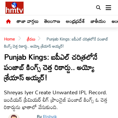
తాజా వార్తలు
తెలంగాణ
ఆంధ్రప్రదేశ్
జాతీయం
అంత
Home
క్రీడలు
Punjab Kings: ఐపీఎల్ చరిత్రలోనే పంజాబ్
కింగ్స్‌ చెత్త రికార్డు.. అయ్యో శ్రేయాస్ అయ్యర్!
Punjab Kings: ఐపీఎల్ చరిత్రలోనే
పంజాబ్ కింగ్స్‌ చెత్త రికార్డు.. అయ్యో
LIVE
శ్రేయాస్ అయ్యర్!
తాజా
వార్తలు
Shreyas Iyer Create Unwanted IPL Record.
ఇండియన్ ప్రీమియర్ లీగ్‌ ప్రాంచైజీ పంజాబ్ కింగ్స్‌ ఓ చెత్త
తెలంగాణ
రికార్డును ఖాతాలో వేసుకుంది.
By
Rishvik