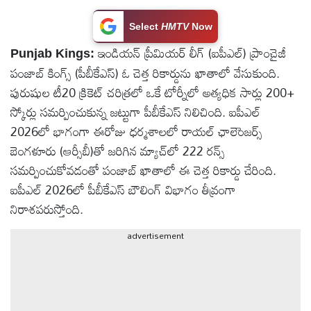
టెక్నాలజీ
Select
HMTV
Now
ఇండియన్ ప్రీమియర్ లీగ్‌ (ఐపీఎల్) ప్రాంచైజీ
Punjab Kings:
స్పెషల్స్
పంజాబ్ కింగ్స్‌ (పీబీకేఎస్) ఓ చెత్త రికార్డును ఖాతాలో వేసుకుంది.
పురుషుల టీ20 క్రికెట్ చరిత్రలో ఒకే టోర్నీలో అత్యధిక సార్లు 200+
కెరీర్ &
స్కోర్లు సమర్పించుకున్న జట్టుగా పీబీకేఎస్ నిలిచింది. ఐపీఎల్
ఉద్యోగాలు
2026లో భాగంగా ఈరోజు ధర్మశాలలో రాయల్‌ ఛాలెెంజర్స్‌
బెంగళూరు (ఆర్సీబీ)తో జరిగిన మ్యాచ్‌లో 222 రన్స్
లైవ్
సమర్పించుకోవడంతో పంజాబ్ ఖాతాలో ఈ చెత్త రికార్డు చేరింది.
టీవి
ఐపీఎల్ 2026లో పీబీకేఎస్ బౌలింగ్ విభాగం తీవ్రంగా
నిరాశపరుస్తోంది.
వ్యవసాయం
advertisement
ఓటీటీ
వీడియోలు