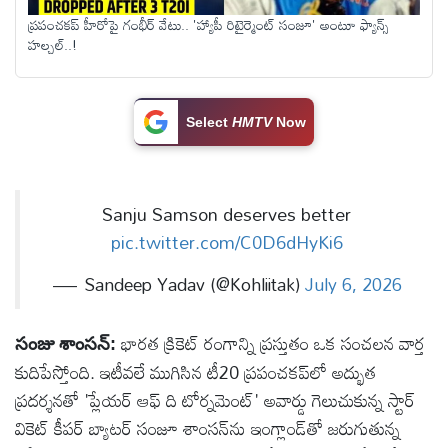
ప్రపంచకప్ హీరోపై గంభీర్ వేటు.. 'హ్యాపీ రిటైర్మెంట్ సంజూ' అంటూ ఫ్యాన్స్
టెక్నాలజీ
హల్చల్..!
స్పెషల్స్
Select
HMTV
Now
కెరీర్ &
ఉద్యోగాలు
Sanju Samson deserves better
లైవ్
pic.twitter.com/C0D6dHyKi6
టీవి
— Sandeep Yadav (@Kohliitak)
July 6, 2026
వ్యవసాయం
భారత క్రికెట్ రంగాన్ని ప్రస్తుతం ఒక సంచలన వార్త
సంజు శాంసన్:
కుదిపేస్తోంది. ఇటీవలే ముగిసిన టీ20 ప్రపంచకప్‌లో అద్భుత
ఓటీటీ
ప్రదర్శనతో 'ప్లేయర్ ఆఫ్ ది టోర్నమెంట్' అవార్డు గెలుచుకున్న స్టార్
వికెట్ కీపర్ బ్యాటర్ సంజూ శాంసన్‌ను ఇంగ్లాండ్‌తో జరుగుతున్న
వీడియోలు