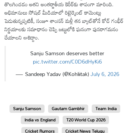
తొలగించడం అతని అంతర్జాతీయ కెరీర్‌కు శాపంగా మారింది.
అభిమానులు సోషల్ మీడియాలో రిటైర్మెంట్ కామెంట్లు
పెడుతున్నప్పటికీ, సంజూ శాంసన్ మళ్లీ తన బ్యాట్‌తోనే కోచ్ గంభీర్
నిర్ణయాలకు సమాధానం చెప్పి జట్టులోకి ఘనంగా పునరాగమనం
చేయాలని ఆశిద్దాం.
Sanju Samson deserves better
pic.twitter.com/C0D6dHyKi6
— Sandeep Yadav (@Kohliitak)
July 6, 2026
Sanju Samson
Gautam Gambhir
Team India
India vs England
T20 World Cup 2026
Cricket Rumors
Cricket News Telugu