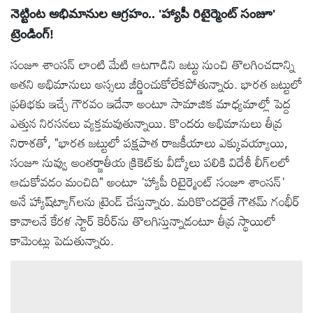
నెట్టింట అభిమానుల ఆగ్రహం.. 'హ్యాపీ రిటైర్మెంట్ సంజూ'
ట్రెండింగ్!
సంజూ శాంసన్ లాంటి మేటి ఆటగాడిని జట్టు నుంచి తొలగించడాన్ని
అతని అభిమానులు అస్సలు జీర్ణించుకోలేకపోతున్నారు. భారత జట్టులో
ప్రతిభకు ఇచ్చే గౌరవం ఇదేనా అంటూ సామాజిక మాధ్యమాల్లో పెద్ద
ఎత్తున నిరసనలు వ్యక్తమవుతున్నాయి. కొందరు అభిమానులు తీవ్ర
నిరాశతో, "భారత జట్టులో పక్షపాత రాజకీయాలు ఎక్కువయ్యాయి,
సంజూ నువ్వు అంతర్జాతీయ క్రికెట్‌కు వీడ్కోలు పలికి విదేశీ లీగ్‌లలో
ఆడుకోవడం మంచిది" అంటూ 'హ్యాపీ రిటైర్మెంట్ సంజూ శాంసన్'
అనే హ్యాష్‌ట్యాగ్‌లను ట్రెండ్ చేస్తున్నారు. మరికొందరైతే గౌతమ్ గంభీర్
కావాలనే కేరళ స్టార్ కెరీర్‌ను తొలగిస్తున్నాడంటూ తీవ్ర స్థాయిలో
కామెంట్లు పెడుతున్నారు.