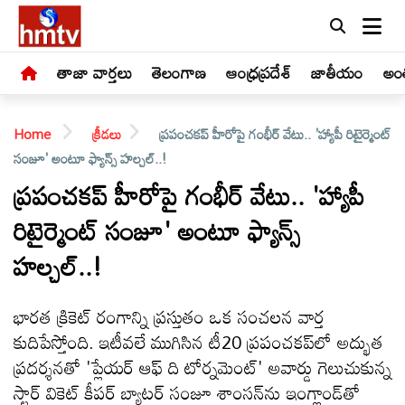
తాజా వార్తలు
తెలంగాణ
ఆంధ్రప్రదేశ్
జాతీయం
అంత
Home
క్రీడలు
ప్రపంచకప్ హీరోపై గంభీర్ వేటు.. 'హ్యాపీ రిటైర్మెంట్
సంజూ' అంటూ ఫ్యాన్స్ హల్చల్..!
ప్రపంచకప్ హీరోపై గంభీర్ వేటు.. 'హ్యాపీ
రిటైర్మెంట్ సంజూ' అంటూ ఫ్యాన్స్
LIVE
హల్చల్..!
తాజా
వార్తలు
భారత క్రికెట్ రంగాన్ని ప్రస్తుతం ఒక సంచలన వార్త
కుదిపేస్తోంది. ఇటీవలే ముగిసిన టీ20 ప్రపంచకప్‌లో అద్భుత
తెలంగాణ
ప్రదర్శనతో 'ప్లేయర్ ఆఫ్ ది టోర్నమెంట్' అవార్డు గెలుచుకున్న
స్టార్ వికెట్ కీపర్ బ్యాటర్ సంజూ శాంసన్‌ను ఇంగ్లాండ్‌తో