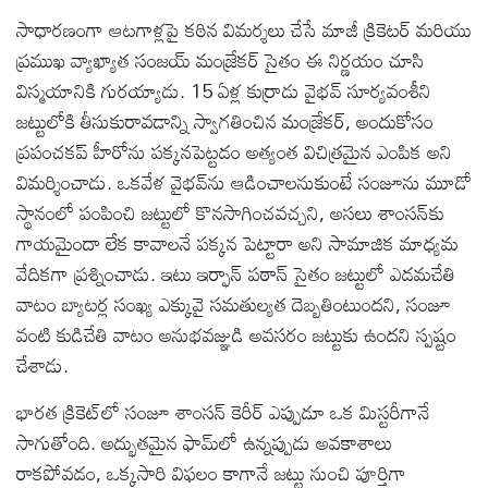
సాధారణంగా ఆటగాళ్లపై కఠిన విమర్శలు చేసే మాజీ క్రికెటర్ మరియు
ప్రముఖ వ్యాఖ్యాత సంజయ్ మంజ్రేకర్ సైతం ఈ నిర్ణయం చూసి
విస్మయానికి గురయ్యాడు. 15 ఏళ్ల కుర్రాడు వైభవ్ సూర్యవంశీని
జట్టులోకి తీసుకురావడాన్ని స్వాగతించిన మంజ్రేకర్, అందుకోసం
ప్రపంచకప్ హీరోను పక్కనపెట్టడం అత్యంత విచిత్రమైన ఎంపిక అని
విమర్శించాడు. ఒకవేళ వైభవ్‌ను ఆడించాలనుకుంటే సంజూను మూడో
స్థానంలో పంపించి జట్టులో కొనసాగించవచ్చని, అసలు శాంసన్‌కు
గాయమైందా లేక కావాలనే పక్కన పెట్టారా అని సామాజిక మాధ్యమ
వేదికగా ప్రశ్నించాడు. ఇటు ఇర్ఫాన్ పఠాన్ సైతం జట్టులో ఎడమచేతి
వాటం బ్యాటర్ల సంఖ్య ఎక్కువై సమతుల్యత దెబ్బతింటుందని, సంజూ
వంటి కుడిచేతి వాటం అనుభవజ్ఞుడి అవసరం జట్టుకు ఉందని స్పష్టం
చేశాడు.
భారత క్రికెట్‌లో సంజూ శాంసన్ కెరీర్ ఎప్పుడూ ఒక మిస్టరీగానే
సాగుతోంది. అద్భుతమైన ఫామ్‌లో ఉన్నప్పుడు అవకాశాలు
రాకపోవడం, ఒక్కసారి విఫలం కాగానే జట్టు నుంచి పూర్తిగా