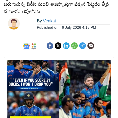
జరుగుతున్న సిరీస్ నుంచి అకస్మాత్తుగా పక్కన పెట్టడం తీవ్ర
ఆంధ్రప్రదేశ్
దుమారం రేపుతోంది.
By
Venkat
జాతీయం
Published on:
6 July 2026 4:15 PM
అంతర్జాతీయం
సినిమా
క్రీడలు
వ్యాపారం
లైఫ్
స్టైల్