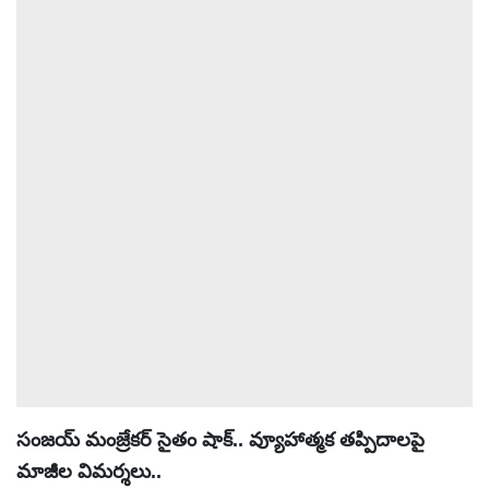
సంజయ్ మంజ్రేకర్ సైతం షాక్.. వ్యూహాత్మక తప్పిదాలపై
మాజీల విమర్శలు..