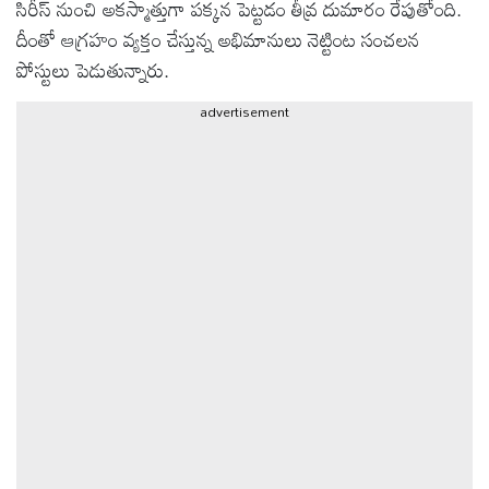
సిరీస్ నుంచి అకస్మాత్తుగా పక్కన పెట్టడం తీవ్ర దుమారం రేపుతోంది.
దీంతో ఆగ్రహం వ్యక్తం చేస్తున్న అభిమానులు నెట్టింట సంచలన
ఆటోమొబైల్
పోస్టులు పెడుతున్నారు.
advertisement
క్రైమ్
ఆధ్యాత్మికం
ఫోటోలు
బ్రాండ్
స్పాట్‌లైట్
ప్రెస్
రిలీజ్