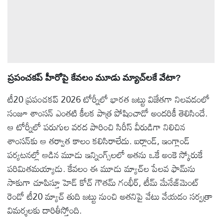
ప్రపంచకప్ హీరోపై కేవలం మూడు మ్యాచ్‌లకే వేటా?
టీ20 ప్రపంచకప్ 2026 టోర్నీలో భారత జట్టు విజేతగా నిలవడంలో
సంజూ శాంసన్ ఎంతటి కీలక పాత్ర పోషించాడో అందరికీ తెలిసిందే.
ఆ టోర్నీలో పరుగుల వరద పారించి సిరీస్ వీరుడిగా నిలిచిన
శాంసన్‌కు ఆ తర్వాత కాలం కలిసిరాలేదు. ఐర్లాండ్, ఇంగ్లాండ్
పర్యటనల్లో ఆడిన మూడు ఇన్నింగ్స్‌లలో అతను ఒకే అంకె స్కోరుకే
పరిమితమయ్యాడు. కేవలం ఈ మూడు మ్యాచ్‌ల పేలవ ఫామ్‌ను
సాకుగా చూపిస్తూ హెడ్ కోచ్ గౌతమ్ గంభీర్, టీమ్ మేనేజ్‌మెంట్
రెండో టీ20 మ్యాచ్ తుది జట్టు నుంచి అతనిపై వేటు వేయడం సర్వత్రా
విమర్శలకు దారితీస్తోంది.