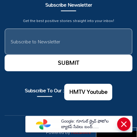
Subscribe Newsletter
Get the best positive stories straight into your inbox!
Subscribe To Our :
HMTV Youtube
×
Google: గూగుల్ డ్రైవ్ ఫోటోల
© Copyrights 2026. All rights reserved.
బ్యాకప్ సేవలు బంద్..
Powered By
Hocalwire
తీసుకోవాల్సిన జాగ్రత్తలు ఇవే.! |