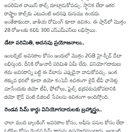
అపరిమిత వాయిస్ కాల్స్ మాట్లాడుకోవచ్చు. స్థానిక లేదా ఇతర
రాష్ట్రాల కాల్స్‌కు ఎటువంటి అదనపు రుసుము ఉండదు.
అంతేకాకుండా, జాతీయ రోమింగ్ కూడా ఉచితం. ఈ ప్లాన్‌లో మొత్తం
28 రోజులకు కలిపి 300 ఎస్ఎమ్ఎస్‌లు లభిస్తాయి.
డేటా పరిమితి, అదనపు ప్రయోజనాలు..
ఇంటర్నెట్ అవసరాల కోసం ఇందులో మొత్తం 2GB హై-స్పీడ్ డేటా
లభిస్తుంది. దీనికి రోజువారీ పరిమితి ఏమీ లేదు. వినియోగదారులు
తమ అవసరాన్ని బట్టి ఈ డేటాను ఎప్పుడైనా వాడుకోవచ్చు. ఇంత
తక్కువ ధరలో కూడా జియో కంపెనీ ఉచితంగా లైవ్ టీవీ ఛానెళ్లు
చూసేందుకు జియో టీవీ, ఫోటోలు, ఫైల్స్ భద్రపరుచుకోవడానికి
జియో క్లౌడ్ వంటి డిజిటల్ సేవలను ఉచితంగా అందిస్తోంది.
రెండవ సిమ్ కార్డు వినియోగదారులకు బ్రహ్మాస్త్రం..
చాలా మంది బ్యాంకింగ్ అవసరాల కోసం, ఆఫీసు పనుల కోసం లేదా
ఓటిపిల కోసం రెండవ సిమ్ కార్డును ఉపయోగిస్తుంటారు. అలాంటి