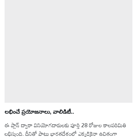
ఆటోమొబైల్
క్రైమ్
ఆధ్యాత్మికం
ఫోటోలు
బ్రాండ్
స్పాట్‌లైట్
ప్రెస్
లభించే ప్రయోజనాలు, వాలిడిటీ..
రిలీజ్
ఈ ప్లాన్ ద్వారా వినియోగదారులకు పూర్తి 28 రోజుల కాలపరిమితి
లభిస్తుంది. దీనితో పాటు భారతదేశంలో ఎక్కడికైనా ఉచితంగా