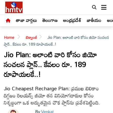
తాజా వార్తలు
తెలంగాణ
ఆంధ్రప్రదేశ్
జాతీయం
అంత
Home
టెక్నాలజీ
Jio Plan: అలాంటి వారి కోసం జియో సంచలన
ప్లాన్.. కేవలం రూ. 189 రూపాయలకే..!
Jio Plan: అలాంటి వారి కోసం జియో
సంచలన ప్లాన్.. కేవలం రూ. 189
LIVE
రూపాయలకే..!
తాజా
వార్తలు
Jio Cheapest Recharge Plan: ప్రముఖ టెలికాం
దిగ్గజం రిలయన్స్ జియో తన వినియోగదారుల కోసం
తెలంగాణ
నిశ్శబ్దంగా ఒక అద్భుతమైన చౌక ప్లాన్‌ను ప్రవేశపెట్టింది.
By
Venkat