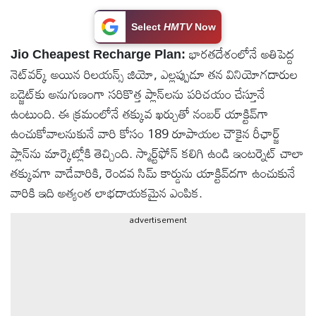
టెక్నాలజీ
Select
HMTV
Now
భారతదేశంలోనే అతిపెద్ద
Jio Cheapest Recharge Plan:
స్పెషల్స్
నెట్‌వర్క్ అయిన రిలయన్స్ జియో, ఎల్లప్పుడూ తన వినియోగదారుల
బడ్జెట్‌కు అనుగుణంగా సరికొత్త ప్లాన్‌లను పరిచయం చేస్తూనే
కెరీర్ &
ఉంటుంది. ఈ క్రమంలోనే తక్కువ ఖర్చుతో నంబర్ యాక్టివ్‌గా
ఉద్యోగాలు
ఉంచుకోవాలనుకునే వారి కోసం 189 రూపాయల చౌకైన రీఛార్జ్
ప్లాన్‌ను మార్కెట్లోకి తెచ్చింది. స్మార్ట్‌ఫోన్ కలిగి ఉండి ఇంటర్నెట్ చాలా
లైవ్
తక్కువగా వాడేవారికి, రెండవ సిమ్ కార్డును యాక్టివ్‌దగా ఉంచుకునే
టీవి
వారికి ఇది అత్యంత లాభదాయకమైన ఎంపిక.
advertisement
వ్యవసాయం
ఓటీటీ
వీడియోలు