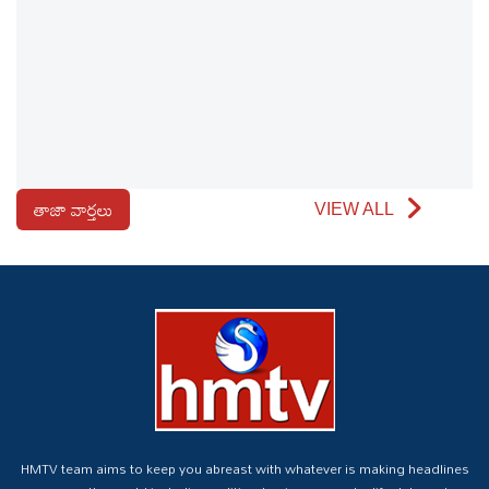
తాజా వార్తలు
VIEW ALL
HMTV team aims to keep you abreast with whatever is making headlines