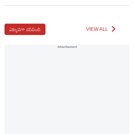
ఎక్కువగా చదివింది
VIEW ALL
Advertisement