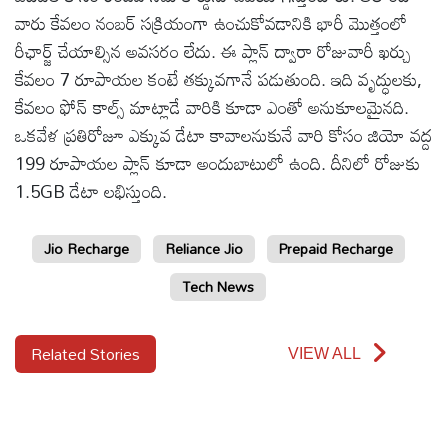
వారు కేవలం నంబర్ సక్రియంగా ఉంచుకోవడానికి భారీ మొత్తంలో
రీఛార్జ్ చేయాల్సిన అవసరం లేదు. ఈ ప్లాన్ ద్వారా రోజువారీ ఖర్చు
కేవలం 7 రూపాయల కంటే తక్కువగానే పడుతుంది. ఇది వృద్ధులకు,
కేవలం ఫోన్ కాల్స్ మాట్లాడే వారికి కూడా ఎంతో అనుకూలమైనది.
ఒకవేళ ప్రతిరోజూ ఎక్కువ డేటా కావాలనుకునే వారి కోసం జియో వద్ద
199 రూపాయల ప్లాన్ కూడా అందుబాటులో ఉంది. దీనిలో రోజుకు
1.5GB డేటా లభిస్తుంది.
Jio Recharge
Reliance Jio
Prepaid Recharge
Tech News
Related Stories
VIEW ALL