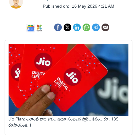
ఆంధ్రప్రదేశ్
Published on:
16 May 2026 4:21 AM
జాతీయం
అంతర్జాతీయం
సినిమా
క్రీడలు
వ్యాపారం
Jio Plan: అలాంటి వారి కోసం జియో సంచలన ప్లాన్.. కేవలం రూ. 189
లైఫ్
రూపాయలకే..!
స్టైల్