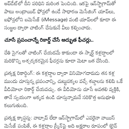
అప్‌డేట్‌లో దీని పరిధిని మరింత పెంచింది. ఇకపై ఇన్‌స్టాగ్రామ్‌తో
పాటు ఆండ్రాయిడ్ ఫోన్లలో ఉండే సాధారణ మెసేజింగ్ యాప్‌లు,
ఐఫోన్లలోని ఐమెసేజ్ (iMessage) వంటి యాప్‌లలో కూడా ఈ
సంజ్ఞల ద్వారా చాటింగ్ చేసుకునే వీలు కల్పించారు.
చూసే ప్రపంచాన్నే రికార్డ్ చేసే అద్భుత ఫీచర్లు..
చేతి సైగలతో చాటింగ్ చేయడమే కాకుండా ఈ స్మార్ట్ కళ్లద్దాలలో
మరికొన్ని ఆశ్చర్యకరమైన ఫీచర్లను కూడా మెటా జత చేసింది.
ప్రత్యక్ష రికార్డింగ్: ఈ కళ్లద్దాల ద్వారా వినియోగదారుడు తన కళ్ల
ముందు చూస్తున్న ప్రపంచాన్ని, చుట్టుపక్కల వచ్చే శబ్దాలను కలిపి ఒకే
వీడియోలా రికార్డ్ చేయవచ్చు. ఈ వీడియోను చూసే అవతలి వ్యక్తికి,
తానే స్వయంగా అక్కడ ఉండి చూస్తున్నామనే సరికొత్త అనుభూతి
కలుగుతుంది.
ప్రత్యక్ష క్యాప్షన్లు: వాట్సాప్ లేదా ఇన్‌స్టాగ్రామ్‌లో ఎవరైనా వాయిస్
మెసేజ్ పంపితే, ఈ కళ్లద్దాల స్క్రీన్‌పై అది అక్షరాల రూపంలో (లైవ్