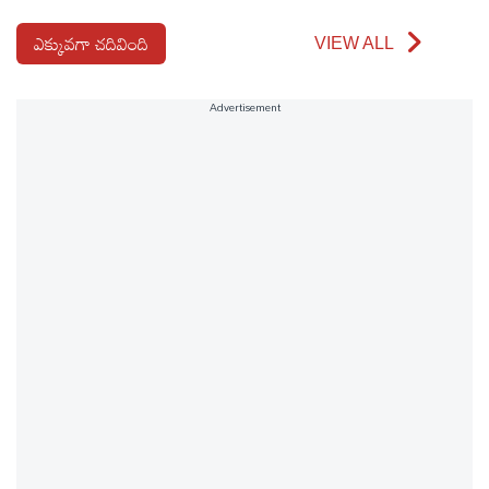
ఎక్కువగా చదివింది
VIEW ALL
Advertisement