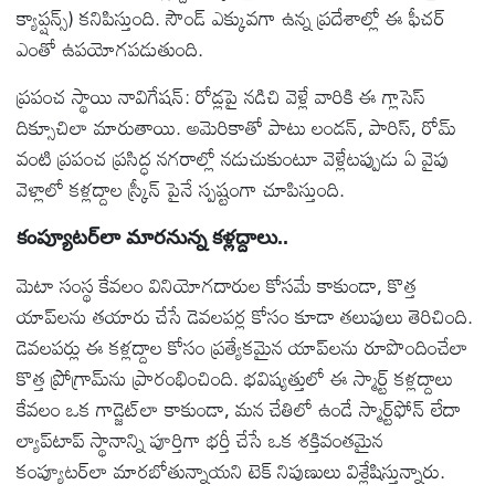
క్యాప్షన్స్) కనిపిస్తుంది. సౌండ్ ఎక్కువగా ఉన్న ప్రదేశాల్లో ఈ ఫీచర్
ఎంతో ఉపయోగపడుతుంది.
ప్రపంచ స్థాయి నావిగేషన్: రోడ్లపై నడిచి వెళ్లే వారికి ఈ గ్లాసెస్
దిక్సూచిలా మారుతాయి. అమెరికాతో పాటు లండన్, పారిస్, రోమ్
వంటి ప్రపంచ ప్రసిద్ధ నగరాల్లో నడుచుకుంటూ వెళ్లేటప్పుడు ఏ వైపు
వెళ్లాలో కళ్లద్దాల స్క్రీన్ పైనే స్పష్టంగా చూపిస్తుంది.
కంప్యూటర్‌లా మారనున్న కళ్లద్దాలు..
మెటా సంస్థ కేవలం వినియోగదారుల కోసమే కాకుండా, కొత్త
యాప్‌లను తయారు చేసే డెవలపర్ల కోసం కూడా తలుపులు తెరిచింది.
డెవలపర్లు ఈ కళ్లద్దాల కోసం ప్రత్యేకమైన యాప్‌లను రూపొందించేలా
కొత్త ప్రోగ్రామ్‌ను ప్రారంభించింది. భవిష్యత్తులో ఈ స్మార్ట్ కళ్లద్దాలు
కేవలం ఒక గాడ్జెట్‌లా కాకుండా, మన చేతిలో ఉండే స్మార్ట్‌ఫోన్ లేదా
ల్యాప్‌టాప్ స్థానాన్ని పూర్తిగా భర్తీ చేసే ఒక శక్తివంతమైన
కంప్యూటర్‌లా మారబోతున్నాయని టెక్ నిపుణులు విశ్లేషిస్తున్నారు.