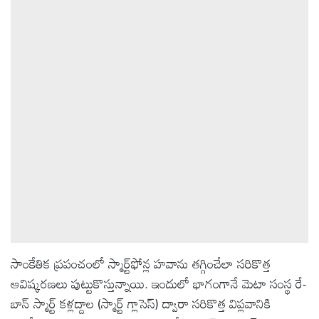
ఆటోమొబైల్
క్రైమ్
ఆధ్యాత్మికం
ఫోటోలు
బ్రాండ్
స్పాట్‌లైట్
సాంకేతిక ప్రపంచంలో స్మార్ట్‌ఫోన్ల హవాను తగ్గించేలా సరికొత్త
ప్రెస్
రిలీజ్
ఆవిష్కరణలు పుట్టుకొస్తున్నాయి. ఇందులో భాగంగానే మెటా సంస్థ రే-
బాన్ స్మార్ట్ కళ్లద్దాల (స్మార్ట్ గ్లాసెస్) ద్వారా సరికొత్త విప్లవానికి