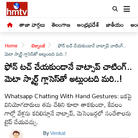
తాజా వార్తలు
తెలంగాణ
ఆంధ్రప్రదేశ్
జాతీయం
అంత
Home
టెక్నాలజీ
ఫోన్ టచ్ చేయకుండానే వాట్సాప్ చాటింగ్..
మెటా స్మార్ట్ గ్లాసెస్‌తో అట్లుంటది మరి..!
ఫోన్ టచ్ చేయకుండానే వాట్సాప్ చాటింగ్..
మెటా స్మార్ట్ గ్లాసెస్‌తో అట్లుంటది మరి..!
LIVE
తాజా
Whatsapp Chatting With Hand Gestures: ఇకపై
వార్తలు
వినియోగదారులు తమ చేతిని కూడా తాకకుండా, కేవలం
గాల్లో వేళ్లను కదిలిస్తూనే వాట్సాప్, మెసెంజర్లలో సందేశాలను
తెలంగాణ
టైప్ చేయవచ్చు.
By
Venkat