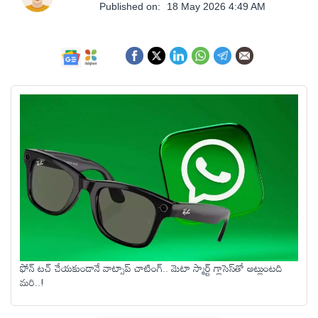
ఆంధ్రప్రదేశ్
Published on:
18 May 2026 4:49 AM
జాతీయం
అంతర్జాతీయం
సినిమా
క్రీడలు
వ్యాపారం
ఫోన్ టచ్ చేయకుండానే వాట్సాప్ చాటింగ్.. మెటా స్మార్ట్ గ్లాసెస్‌తో అట్లుంటది
లైఫ్
మరి..!
స్టైల్