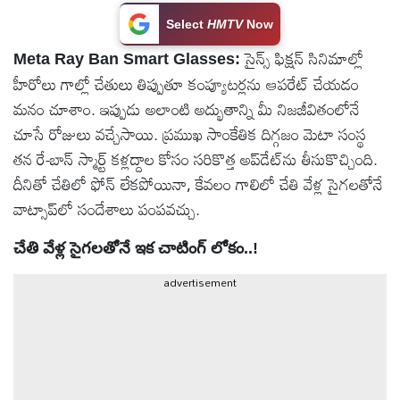
టెక్నాలజీ
Select
HMTV
Now
సైన్స్ ఫిక్షన్ సినిమాల్లో
Meta Ray Ban Smart Glasses:
హీరోలు గాల్లో చేతులు తిప్పుతూ కంప్యూటర్లను ఆపరేట్ చేయడం
స్పెషల్స్
మనం చూశాం. ఇప్పుడు అలాంటి అద్భుతాన్ని మీ నిజజీవితంలోనే
చూసే రోజులు వచ్చేసాయి. ప్రముఖ సాంకేతిక దిగ్గజం మెటా సంస్థ
కెరీర్ &
తన రే-బాన్ స్మార్ట్ కళ్లద్దాల కోసం సరికొత్త అప్‌డేట్‌ను తీసుకొచ్చింది.
ఉద్యోగాలు
దీనితో చేతిలో ఫోన్ లేకపోయినా, కేవలం గాలిలో చేతి వేళ్ల సైగలతోనే
వాట్సాప్‌లో సందేశాలు పంపవచ్చు.
లైవ్
టీవి
చేతి వేళ్ల సైగలతోనే ఇక చాటింగ్ లోకం..!
వ్యవసాయం
advertisement
ఓటీటీ
వీడియోలు