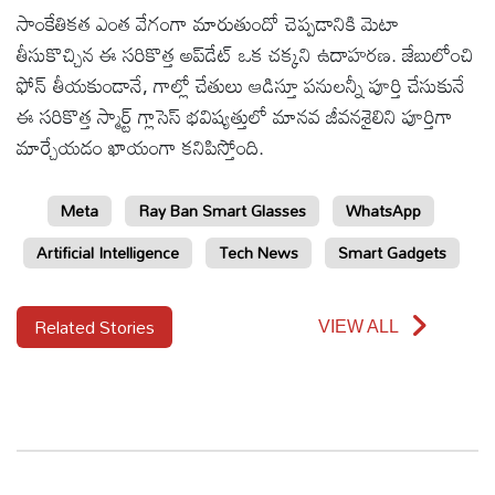
సాంకేతికత ఎంత వేగంగా మారుతుందో చెప్పడానికి మెటా
తీసుకొచ్చిన ఈ సరికొత్త అప్‌డేట్ ఒక చక్కని ఉదాహరణ. జేబులోంచి
ఫోన్ తీయకుండానే, గాల్లో చేతులు ఆడిస్తూ పనులన్నీ పూర్తి చేసుకునే
ఈ సరికొత్త స్మార్ట్ గ్లాసెస్ భవిష్యత్తులో మానవ జీవనశైలిని పూర్తిగా
మార్చేయడం ఖాయంగా కనిపిస్తోంది.
Meta
Ray Ban Smart Glasses
WhatsApp
Artificial Intelligence
Tech News
Smart Gadgets
Related Stories
VIEW ALL