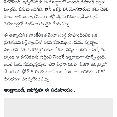
తెరలేపింది. ఇప్పటివరకు ఈ కళ్లద్దాలలో వాయిస్ కమాండ్ ద్వారా
మాత్రమే పనులు జరిగేవి. కానీ ఇకపై వినియోగదారులు తమ చేతిని
కూడా తాకకుండా, కేవలం గాల్లో వేళ్లను కదిలిస్తూనే వాట్సాప్,
మెసెంజర్లలో సందేశాలను టైప్ చేయవచ్చు.
ఈ అత్యాధునిక సాంకేతికత మెటా సంస్థ రూపొందించిన ఒక
ప్రత్యేకమైన రిస్ట్‌బ్యాండ్‌తో కలిసి పనిచేస్తుంది. మనం కళ్లద్దాలు
పెట్టుకుని చేతి మణికట్టును లేదా వేళ్లను చిన్నగా కదిపినా సరే, ఈ
బ్యాండ్ ఆ కదలికలను గుర్తించి వెంటనే అక్షరాలుగా మార్చేస్తుంది.
అంటే మీరు నడుస్తున్నప్పుడో లేదా ఏదైనా పనిలో బిజీగా ఉన్నప్పుడో
జేబులోంచి ఫోన్ తీయాల్సిన అవసరం లేకుండానే అవతలి వారితో
సులభంగా ముచ్చటించవచ్చు
ఆండ్రాయిడ్, ఐఫోన్లకూ ఈ సదుపాయం..