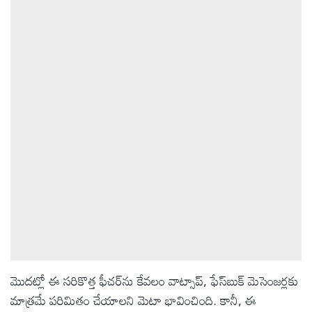
మొదట్లో ఈ సరికొత్త ఫీచర్‌ను కేవలం వాట్సాప్, ఫేస్‌బుక్ మెసెంజర్లకు
మాత్రమే పరిమితం చేయాలని మెటా భావించింది. కానీ, ఈ