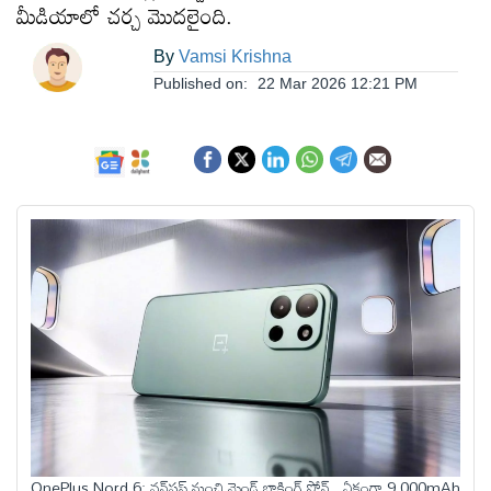
మీడియాలో చర్చ మొదలైంది.
ఆంధ్రప్రదేశ్
By
Vamsi Krishna
Published on:
22 Mar 2026 12:21 PM
జాతీయం
అంతర్జాతీయం
సినిమా
క్రీడలు
వ్యాపారం
లైఫ్
స్టైల్
OnePlus Nord 6: వన్‌ప్లస్ నుంచి మైండ్ బ్లాకింగ్ ఫోన్.. ఏకంగా 9,000mAh