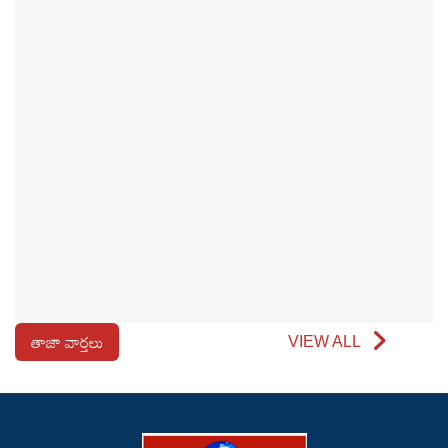
తాజా వార్తలు
VIEW ALL