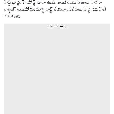
ఫాస్ట్ ఛార్జింగ్ సపోర్ట్ కూడా ఉంది. అంటే రెండు రోజులు వాడినా
ఛార్జింగ్ అయిపోదు, మళ్ళీ ఛార్జ్ చేయడానికి కేవలం కొద్ది నిమిషాలే
ఆటోమొబైల్
పడుతుంది.
advertisement
క్రైమ్
ఆధ్యాత్మికం
ఫోటోలు
బ్రాండ్
స్పాట్‌లైట్
ప్రెస్
రిలీజ్