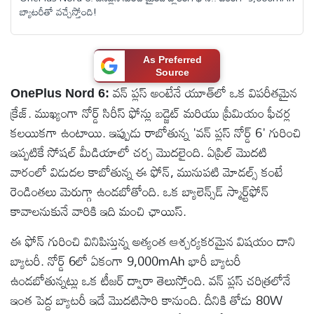
బ్యాటరీతో వచ్చేస్తోంది!
టెక్నాలజీ
స్పెషల్స్
As Preferred
Source
వన్ ప్లస్ అంటేనే యూత్‌లో ఒక విపరీతమైన
OnePlus Nord 6:
కెరీర్ &
క్రేజ్. ముఖ్యంగా నోర్డ్ సిరీస్ ఫోన్లు బడ్జెట్ మరియు ప్రీమియం ఫీచర్ల
ఉద్యోగాలు
కలయికగా ఉంటాయి. ఇప్పుడు రాబోతున్న 'వన్ ప్లస్ నోర్డ్ 6' గురించి
ఇప్పటికే సోషల్ మీడియాలో చర్చ మొదలైంది. ఏప్రిల్ మొదటి
లైవ్
వారంలో విడుదల కాబోతున్న ఈ ఫోన్, మునుపటి మోడల్స్ కంటే
టీవి
రెండింతలు మెరుగ్గా ఉండబోతోంది. ఒక బ్యాలెన్స్‌డ్ స్మార్ట్‌ఫోన్
కావాలనుకునే వారికి ఇది మంచి ఛాయిస్.
వ్యవసాయం
ఈ ఫోన్ గురించి వినిపిస్తున్న అత్యంత ఆశ్చర్యకరమైన విషయం దాని
బ్యాటరీ. నోర్డ్ 6లో ఏకంగా 9,000mAh భారీ బ్యాటరీ
ఓటీటీ
ఉండబోతున్నట్లు ఒక టీజర్ ద్వారా తెలుస్తోంది. వన్ ప్లస్ చరిత్రలోనే
ఇంత పెద్ద బ్యాటరీ ఇదే మొదటిసారి కానుంది. దీనికి తోడు 80W
వీడియోలు