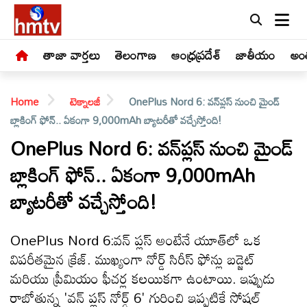
తాజా వార్తలు
తెలంగాణ
ఆంధ్రప్రదేశ్
జాతీయం
అంత
Home
టెక్నాలజీ
OnePlus Nord 6: వన్‌ప్లస్ నుంచి మైండ్
బ్లాకింగ్ ఫోన్.. ఏకంగా 9,000mAh బ్యాటరీతో వచ్చేస్తోంది!
OnePlus Nord 6: వన్‌ప్లస్ నుంచి మైండ్
బ్లాకింగ్ ఫోన్.. ఏకంగా 9,000mAh
LIVE
బ్యాటరీతో వచ్చేస్తోంది!
తాజా
వార్తలు
OnePlus Nord 6:వన్ ప్లస్ అంటేనే యూత్‌లో ఒక
విపరీతమైన క్రేజ్. ముఖ్యంగా నోర్డ్ సిరీస్ ఫోన్లు బడ్జెట్
తెలంగాణ
మరియు ప్రీమియం ఫీచర్ల కలయికగా ఉంటాయి. ఇప్పుడు
రాబోతున్న 'వన్ ప్లస్ నోర్డ్ 6' గురించి ఇప్పటికే సోషల్