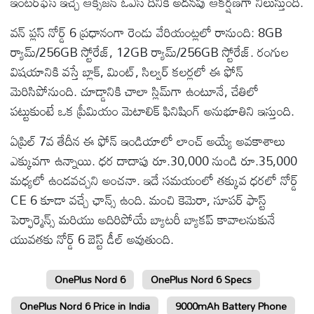
ఇంటర్‌ఫేస్ ఇచ్చే ఆక్సిజన్ ఓఎస్ దీనికి అదనపు ఆకర్షణగా నిలుస్తుంది.
వన్ ప్లస్ నోర్డ్ 6 ప్రధానంగా రెండు వేరియంట్లలో రానుంది: 8GB
ర్యామ్/256GB స్టోరేజ్, 12GB ర్యామ్/256GB స్టోరేజ్. రంగుల
విషయానికి వస్తే బ్లాక్, మింట్, సిల్వర్ కలర్లలో ఈ ఫోన్
మెరిసిపోనుంది. చూడ్డానికి చాలా స్లిమ్‌గా ఉంటూనే, చేతిలో
పట్టుకుంటే ఒక ప్రీమియం మెటాలిక్ ఫినిషింగ్ అనుభూతిని ఇస్తుంది.
ఏప్రిల్ 7వ తేదీన ఈ ఫోన్ ఇండియాలో లాంచ్ అయ్యే అవకాశాలు
ఎక్కువగా ఉన్నాయి. ధర దాదాపు రూ.30,000 నుండి రూ.35,000
మధ్యలో ఉండవచ్చని అంచనా. ఇదే సమయంలో తక్కువ ధరలో నోర్డ్
CE 6 కూడా వచ్చే ఛాన్స్ ఉంది. మంచి కెమెరా, సూపర్ ఫాస్ట్
పెర్ఫార్మెన్స్ మరియు అదిరిపోయే బ్యాటరీ బ్యాకప్ కావాలనుకునే
యువతకు నోర్డ్ 6 బెస్ట్ డీల్ అవుతుంది.
OnePlus Nord 6
OnePlus Nord 6 Specs
OnePlus Nord 6 Price in India
9000mAh Battery Phone