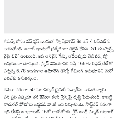
గేమర్స్ కోసం వన్ ప్లస్ ఇందులో స్నాప్‌డ్రాగన్ 8s జెన్ 4 చిప్‌సెట్‌ను
వాడుతోంది. అలాగే ఇందులో ప్రత్యేకంగా డిజైన్ చేసిన 'G1 ఈ-స్పోర్ట్స్
వైఫై చిప్' ఉంటుంది. ఇది ఆన్‌లైన్ గేమ్స్ ఆడేటప్పుడు నెట్‌వర్క్ స్లో
అవ్వకుండా చూస్తుంది. స్క్రీన్ విషయానికి వస్తే 165Hz రిఫ్రెష్ రేట్‌తో
వస్తున్న 6.78 అంగుళాల అమోలెడ్ డిస్‌ప్లే గేమింగ్ అనుభూతిని మరో
లెవల్‌కు తీసుకెళ్తుంది.
కెమెరా పరంగా 50 మెగాపిక్సెల్ ప్రైమరీ సెన్సార్‌ను వాడుతున్నారు.
వన్ ప్లస్ ఎప్పుడూ తన కెమెరా కలర్ సైన్స్‌పై దృష్టి పెడుతుంది, కాబట్టి
నాచురల్ ఫోటోలు ఇష్టపడే వారికి ఇది నచ్చుతుంది. సాఫ్ట్‌వేర్ పరంగా
ఇది లేటెస్ట్ ఆండ్రాయిడ్ 16తో రాబోతోంది. క్లీన్ అండ్ స్మూత్ యూజర్