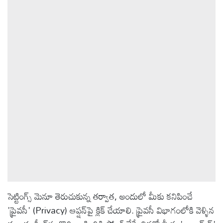
సెట్టింగ్స్ మెనూ తెరుచుకున్న తర్వాత, అందులో మీకు కనిపించే
'ప్రైవసీ' (Privacy) ఆప్షన్‌పై క్లిక్ చేయాలి. ప్రైవసీ విభాగంలోకి వెళ్ళిన