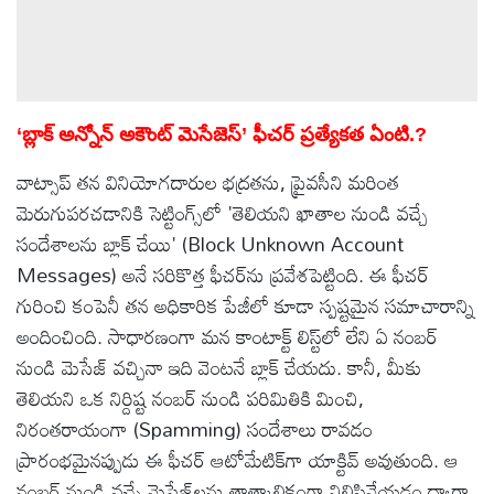
‘బ్లాక్ అన్నోన్ అకౌంట్ మెసేజెస్’ ఫీచర్ ప్రత్యేకత ఏంటి.?
వాట్సాప్ తన వినియోగదారుల భద్రతను, ప్రైవసీని మరింత
మెరుగుపరచడానికి సెట్టింగ్స్‌లో 'తెలియని ఖాతాల నుండి వచ్చే
సందేశాలను బ్లాక్ చేయి' (Block Unknown Account
Messages) అనే సరికొత్త ఫీచర్‌ను ప్రవేశపెట్టింది. ఈ ఫీచర్
గురించి కంపెనీ తన అధికారిక పేజీలో కూడా స్పష్టమైన సమాచారాన్ని
అందించింది. సాధారణంగా మన కాంటాక్ట్ లిస్ట్‌లో లేని ఏ నంబర్
నుండి మెసేజ్ వచ్చినా ఇది వెంటనే బ్లాక్ చేయదు. కానీ, మీకు
తెలియని ఒక నిర్దిష్ట నంబర్ నుండి పరిమితికి మించి,
నిరంతరాయంగా (Spamming) సందేశాలు రావడం
ప్రారంభమైనప్పుడు ఈ ఫీచర్ ఆటోమేటిక్‌గా యాక్టివ్ అవుతుంది. ఆ
నంబర్ నుండి వచ్చే మెసేజ్‌లను తాత్కాలికంగా నిలిపివేయడం ద్వారా