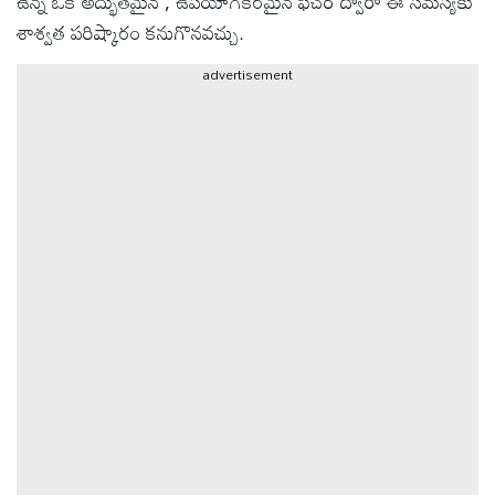
ఉన్న ఒక అద్భుతమైన , ఉపయోగకరమైన ఫీచర్ ద్వారా ఈ సమస్యకు
శాశ్వత పరిష్కారం కనుగొనవచ్చు.
ఆటోమొబైల్
advertisement
క్రైమ్
ఆధ్యాత్మికం
ఫోటోలు
బ్రాండ్
స్పాట్‌లైట్
ప్రెస్
రిలీజ్