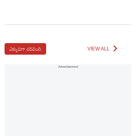
ఎక్కువగా చదివింది
VIEW ALL
Advertisement