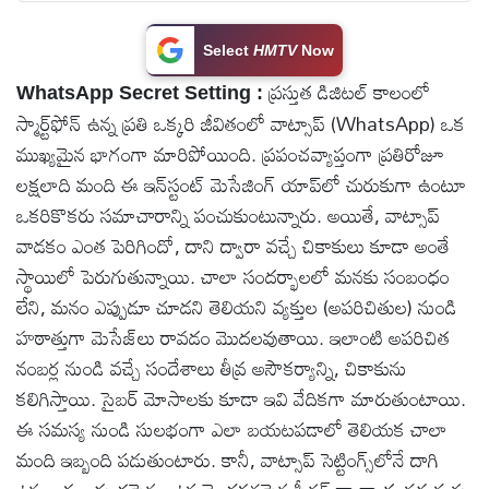
టెక్నాలజీ
Select
HMTV
Now
ప్రస్తుత డిజిటల్ కాలంలో
WhatsApp Secret Setting :
స్పెషల్స్
స్మార్ట్‌ఫోన్ ఉన్న ప్రతి ఒక్కరి జీవితంలో వాట్సాప్ (WhatsApp) ఒక
ముఖ్యమైన భాగంగా మారిపోయింది. ప్రపంచవ్యాప్తంగా ప్రతిరోజూ
కెరీర్ &
లక్షలాది మంది ఈ ఇన్‌స్టంట్ మెసేజింగ్ యాప్‌లో చురుకుగా ఉంటూ
ఉద్యోగాలు
ఒకరికొకరు సమాచారాన్ని పంచుకుంటున్నారు. అయితే, వాట్సాప్
వాడకం ఎంత పెరిగిందో, దాని ద్వారా వచ్చే చికాకులు కూడా అంతే
లైవ్
స్థాయిలో పెరుగుతున్నాయి. చాలా సందర్భాలలో మనకు సంబంధం
టీవి
లేని, మనం ఎప్పుడూ చూడని తెలియని వ్యక్తుల (అపరిచితుల) నుండి
హఠాత్తుగా మెసేజ్‌లు రావడం మొదలవుతాయి. ఇలాంటి అపరిచిత
వ్యవసాయం
నంబర్ల నుండి వచ్చే సందేశాలు తీవ్ర అసౌకర్యాన్ని, చికాకును
కలిగిస్తాయి. సైబర్ మోసాలకు కూడా ఇవి వేదికగా మారుతుంటాయి.
ఓటీటీ
ఈ సమస్య నుండి సులభంగా ఎలా బయటపడాలో తెలియక చాలా
మంది ఇబ్బంది పడుతుంటారు. కానీ, వాట్సాప్ సెట్టింగ్స్‌లోనే దాగి
వీడియోలు