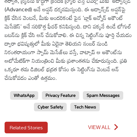
తర్వాత, స్క్రీన్‌ను కొద్దిగా క్రిందికి స్క్రోల్ చేస్తే చివర్లో మీకు 'అడ్వాన్స్‌డ్'
(Advanced) అనే ఆప్షన్ దర్శనమిస్తుంది. ఈ అడ్వాన్స్‌డ్ ఆప్షన్‌పై
క్లిక్ చేసిన వెంటనే, మీకు అందరికంటే పైన 'బ్లాక్ అన్నోన్ అకౌంట్
మెసేజెస్' అనే సరికొత్త ఫీచర్ కనిపిస్తుంది. దాని పక్కనే ఉండే టోగుల్
బటన్‌ను క్లిక్ చేసి ఆన్ చేసుకోవాలి. ఈ చిన్న సెట్టింగ్‌ను పూర్తి చేయడం
ద్వారా భవిష్యత్తులో మీకు ఏదైనా తెలియని నంబర్ నుండి
నిరంతరాయంగా స్పామ్ మెసేజ్‌లు వస్తే, వాట్సాప్ ఆ అకౌంట్‌ను
ఆటోమేటిక్‌గా నియంత్రించి మీకు ప్రశాంతతను చేకూరుస్తుంది. ప్రతి
ఒక్కరూ తమ డిజిటల్ భద్రత కోసం ఈ సెట్టింగ్‌ను వెంటనే ఆన్
చేసుకోవడం ఎంతో ఉత్తమం.
WhatsApp
Privacy Feature
Spam Messages
Cyber Safety
Tech News
Related Stories
VIEW ALL