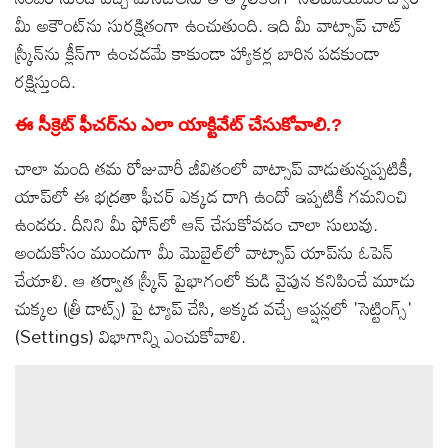
మీ అకౌంట్‌ను సురక్షితంగా ఉంచుతుంది. ఇది మీ వాట్సాప్ చాట్
స్క్రీన్‌ను క్లీన్‌గా ఉంచడమే కాకుండా హ్యాకర్ల బారిన పడకుండా
రక్షిస్తుంది.
ఈ సీక్రెట్ ఫీచర్‌ను ఎలా యాక్టివేట్ చేసుకోవాలి.?
చాలా మంది తమ రోజువారీ జీవితంలో వాట్సాప్ వాడుతున్నప్పటికీ,
యాప్‌లో ఈ భద్రతా ఫీచర్ ఎక్కడ దాగి ఉందో ఇప్పటికీ గమనించి
ఉండరు. దీనిని మీ ఫోన్‌లో ఆన్ చేసుకోవడం చాలా సులువు.
అందుకోసం ముందుగా మీ మొబైల్‌లో వాట్సాప్ యాప్‌ను ఓపెన్
చేయాలి. ఆ తర్వాత స్క్రీన్ పైభాగంలో కుడి వైపున కనిపించే మూడు
చుక్కల (త్రీ డాట్స్) పై ట్యాప్ చేసి, అక్కడ వచ్చే ఆప్షన్లలో 'సెట్టింగ్స్'
(Settings) విభాగాన్ని ఎంచుకోవాలి.