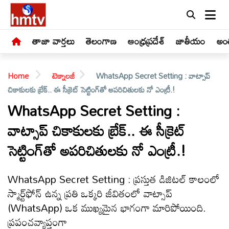
తాజా వార్తలు
తెలంగాణ
ఆంధ్రప్రదేశ్
జాతీయం
అంత
Home
టెక్నాలజీ
WhatsApp Secret Setting : వాట్సాప్
చికాకులకు బ్రేక్.. ఈ సీక్రెట్ సెట్టింగ్‌తో అపరిచితులకు నో ఎంట్రీ.!
WhatsApp Secret Setting :
వాట్సాప్ చికాకులకు బ్రేక్.. ఈ సీక్రెట్
LIVE
సెట్టింగ్‌తో అపరిచితులకు నో ఎంట్రీ.!
తాజా
వార్తలు
WhatsApp Secret Setting : ప్రస్తుత డిజిటల్ కాలంలో
స్మార్ట్‌ఫోన్ ఉన్న ప్రతి ఒక్కరి జీవితంలో వాట్సాప్
తెలంగాణ
(WhatsApp) ఒక ముఖ్యమైన భాగంగా మారిపోయింది.
ప్రపంచవ్యాప్తంగా