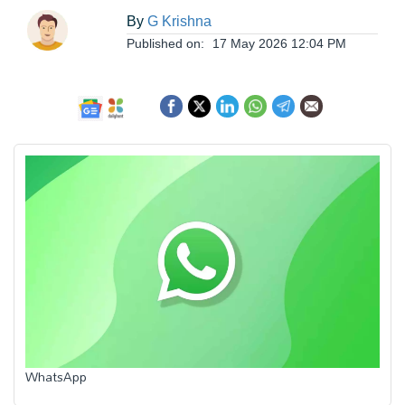
ఆంధ్రప్రదేశ్
By
G Krishna
Published on:
17 May 2026 12:04 PM
జాతీయం
అంతర్జాతీయం
సినిమా
క్రీడలు
వ్యాపారం
లైఫ్
WhatsApp
స్టైల్