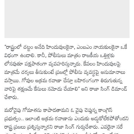
"రాష్ట్రంలో చట్టం అనేది హిందువులకైనా, ఎంఐఎం నాయకులకైనా ఒకే
విధంగా ఉండాలి. కానీ, పోలీసులు మాత్రం రాజకీయ ఒత్తిళ్లకు
లోనవుతూ పక్షపాతంగా వ్యవహరిస్తున్నారు. కేవలం హిందువులపై
మాత్రమే చర్యలు తీసుకుంటే ప్రజల్లో పోలీసు వ్యవస్థపై అనుమానాలు
వస్తాయి. గోవుల అక్రమ రవాణా చేస్తూ బహిరంగంగా తిరుగుతున్న
వారిపై తక్షణమే కేసులు నమోదు చేయాలి" అని రాజా సింగ్ డిమాండ్
చేశారు.
మరోవైపు గోమాతను కాపాడతామని ఓ వైపు చెప్తున్న కాంగ్రెస్
ప్రభుత్వం.. ఇలాంటి అక్రమ రవాణాను ఎందుకు అడ్డుకోలేకపోతోందని
రాష్ట్ర ప్రజలు ప్రశ్నిస్తున్నారని రాజా సింగ్ గుర్తుచేశారు. ఎవరైనా సరే