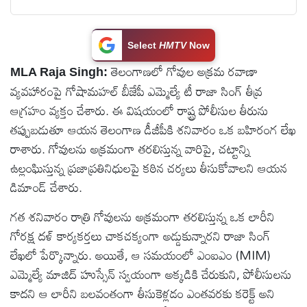
టెక్నాలజీ
Select
HMTV
Now
స్పెషల్స్
తెలంగాణలో గోవుల అక్రమ రవాణా
MLA Raja Singh:
వ్యవహారంపై గోషామహల్ బీజేపీ ఎమ్మెల్యే టీ రాజా సింగ్ తీవ్ర
కెరీర్ &
ఆగ్రహం వ్యక్తం చేశారు. ఈ విషయంలో రాష్ట్ర పోలీసుల తీరును
ఉద్యోగాలు
తప్పుబడుతూ ఆయన తెలంగాణ డీజీపీకి శనివారం ఒక బహిరంగ లేఖ
రాశారు. గోవులను అక్రమంగా తరలిస్తున్న వారిపై, చట్టాన్ని
లైవ్
ఉల్లంఘిస్తున్న ప్రజాప్రతినిధులపై కఠిన చర్యలు తీసుకోవాలని ఆయన
టీవి
డిమాండ్ చేశారు.
గత శనివారం రాత్రి గోవులను అక్రమంగా తరలిస్తున్న ఒక లారీని
వ్యవసాయం
గోరక్ష దళ్ కార్యకర్తలు చాకచక్యంగా అడ్డుకున్నారని రాజా సింగ్
లేఖలో పేర్కొన్నారు. అయితే, ఆ సమయంలో ఎంఐఎం (MIM)
ఓటీటీ
ఎమ్మెల్యే మాజిద్ హుస్సేన్ స్వయంగా అక్కడికి చేరుకుని, పోలీసులను
కాదని ఆ లారీని బలవంతంగా తీసుకెళ్లడం ఎంతవరకు కరెక్ట్ అని
వీడియోలు