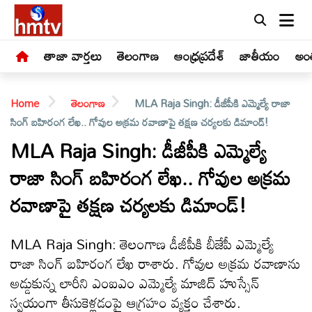
తాజా వార్తలు
తెలంగాణ
ఆంధ్రప్రదేశ్
జాతీయం
అంత
Home
తెలంగాణ
MLA Raja Singh: డీజీపీకి ఎమ్మెల్యే రాజా
సింగ్ బహిరంగ లేఖ.. గోవుల అక్రమ రవాణాపై తక్షణ చర్యలకు డిమాండ్!
MLA Raja Singh: డీజీపీకి ఎమ్మెల్యే
రాజా సింగ్ బహిరంగ లేఖ.. గోవుల అక్రమ
LIVE
రవాణాపై తక్షణ చర్యలకు డిమాండ్!
తాజా
వార్తలు
MLA Raja Singh: తెలంగాణ డీజీపీకి బీజేపీ ఎమ్మెల్యే
రాజా సింగ్ బహిరంగ లేఖ రాశారు. గోవుల అక్రమ రవాణాను
తెలంగాణ
అడ్డుకున్న లారీని ఎంఐఎం ఎమ్మెల్యే మాజిద్ హుస్సేన్
స్వయంగా తీసుకెళ్లడంపై ఆగ్రహం వ్యక్తం చేశారు.