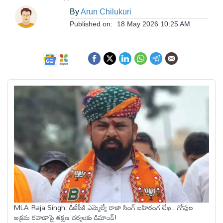
ఆంధ్రప్రదేశ్
By
Arun Chilukuri
Published on:
18 May 2026 10:25 AM
జాతీయం
అంతర్జాతీయం
సినిమా
క్రీడలు
వ్యాపారం
లైఫ్
MLA Raja Singh: డీజీపీకి ఎమ్మెల్యే రాజా సింగ్ బహిరంగ లేఖ.. గోవుల
స్టైల్
అక్రమ రవాణాపై తక్షణ చర్యలకు డిమాండ్!