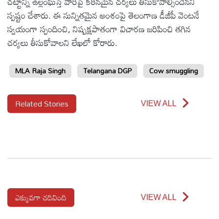
చట్టాన్ని ఉల్లంఘిస్తే వారిపై కఠినమైన చర్యలు తీసుకోవాల్సిందేనని
స్పష్టం చేశారు. ఈ సున్నితమైన అంశంపై తెలంగాణ డీజీపీ వెంటనే
స్వయంగా స్పందించి, నిష్పక్షపాతంగా విచారణ జరిపించి తగిన
చర్యలు తీసుకోవాలని లేఖలో కోరారు.
MLA Raja Singh
Telangana DGP
Cow smuggling
Related Stories
VIEW ALL
ఎక్కువగా చదివింది
VIEW ALL