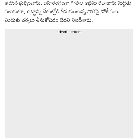
ఆయన ప్రశ్నించారు. బహిరంగంగా గోవుల అక్రమ రవాణాకు మద్దతు
పలుకుతూ, చట్టాన్ని చేతుల్లోకి తీసుకుంటున్న వారిపై పోలీసులు
ఆటోమొబైల్
ఎందుకు చర్యలు తీసుకోవడం లేదని నిలదీశారు.
advertisement
క్రైమ్
ఆధ్యాత్మికం
ఫోటోలు
బ్రాండ్
స్పాట్‌లైట్
ప్రెస్
రిలీజ్