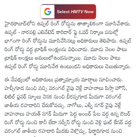
టెక్నాలజీ
Select
HMTV
Now
హైదరాబాద్‌లోని ఉప్పల్ రింగ్ రోడ్డును తాత్కాలికంగా మూసివేశారు.
స్పెషల్స్
ఉప్పల్ - నారపల్లి ఎలివేటెడ్ కారిడార్ ఫ్లై ఓవర్ నిర్మాణ పనుల్లో
భాగంగా రింగ్ రోడ్డును మూసివేసినట్లు అధికారులు తెలిపారు. ఉప్పల్
కెరీర్ &
రింగ్ రోడ్డు వద్ద ట్రాఫిక్ ఆంక్షలను విధించారు. మూడు నెలల పాటు
ఉద్యోగాలు
ట్రాఫిక్ ఆంక్షలు అమలులోఉండనున్నాయి. మూడు నెలల పాటు
ఉప్పల్ రింగ్ రోడ్డు మూసివేత ఉంటుందని అధికారులు చెబుతున్నారు.
లైవ్
ఈ నేపథ్యంలో అధికారులు ప్రత్నామ్నాయ మార్గాలు సూచించారు.
టీవి
హబ్సీగూడ నుంచి వచ్చి వరంగల్ వైపు వెళ్లే వాహనాలు పిస్తా హౌస్,
లిటిల్ ఫ్లవర్ స్కూలు వెనక నుంచి బీరప్పగూడ మీదుగా వరంగల్
వ్యవసాయం
జాతీయ రహదారిని చేరుకోవచ్చు. నాగోలు, ఎల్బీ నగర్ వైపు వెళ్లే
వాహనాలు హయత్ నగర్ మీదుగా పెద్ద అంబర్ పేట వద్ద ఉన్న ఔటర్
ఓటీటీ
రింగ్ రోడ్డు నుంచి కానీ లేదా సర్వీస్ రోడ్డు నుంచి వెళ్లి ఘట్ కేసర్ వద్ద
వరంగల్ జాతీయ రహదారి మీదకు వెళ్లొచ్చు. ఫిర్జాదిగూడ నుంచి
వీడియోలు