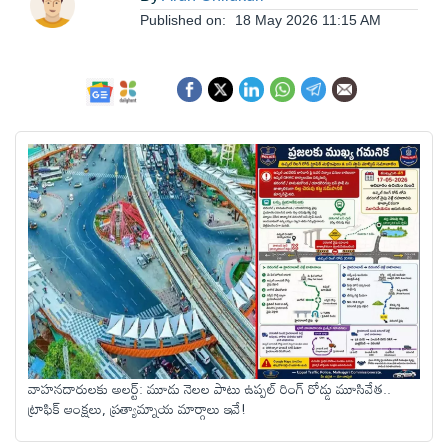
ఆంధ్రప్రదేశ్
Published on:
18 May 2026 11:15 AM
జాతీయం
అంతర్జాతీయం
సినిమా
క్రీడలు
వ్యాపారం
వాహనదారులకు అలర్ట్: మూడు నెలల పాటు ఉప్పల్ రింగ్ రోడ్డు మూసివేత..
లైఫ్
ట్రాఫిక్ ఆంక్షలు, ప్రత్యామ్నాయ మార్గాలు ఇవే!
స్టైల్