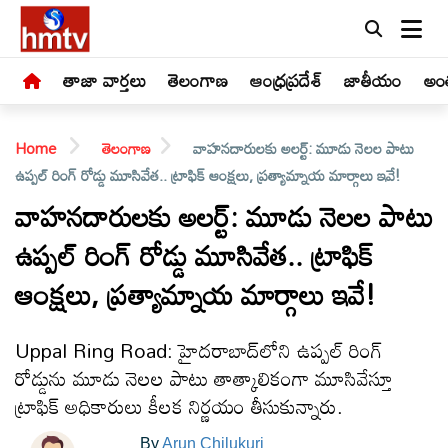
తాజా వార్తలు
తెలంగాణ
ఆంధ్రప్రదేశ్
జాతీయం
అంత
Home
తెలంగాణ
వాహనదారులకు అలర్ట్: మూడు నెలల పాటు
ఉప్పల్ రింగ్ రోడ్డు మూసివేత.. ట్రాఫిక్ ఆంక్షలు, ప్రత్యామ్నాయ మార్గాలు ఇవే!
వాహనదారులకు అలర్ట్: మూడు నెలల పాటు
ఉప్పల్ రింగ్ రోడ్డు మూసివేత.. ట్రాఫిక్
LIVE
ఆంక్షలు, ప్రత్యామ్నాయ మార్గాలు ఇవే!
తాజా
వార్తలు
Uppal Ring Road: హైదరాబాద్‌లోని ఉప్పల్ రింగ్
రోడ్డును మూడు నెలల పాటు తాత్కాలికంగా మూసివేస్తూ
తెలంగాణ
ట్రాఫిక్ అధికారులు కీలక నిర్ణయం తీసుకున్నారు.
By
Arun Chilukuri