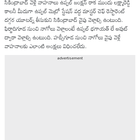
సికింద్రాబాద్ వెళ్లే వాహనాలు ఉప్పల్ జంక్షన్ రాక ముందు లక్ష్మారెడ్డి
కాలనీ మీదుగా ఉప్పల్ మెట్రో స్టేషన్ వద్ద మాస్టర్ చెఫ్ రెస్టారెంట్
ఆటోమొబైల్
దగ్గర యూటర్న్ తీసుకుని సికింద్రాబాద్ వైపు వెళ్లాల్సి ఉంటుంది.
ఫిర్జాదిగూడ నుంచి నాగోలు వెళ్లాలంటే ఉప్పల్ భగాయత్ లే అవుట్
క్రైమ్
ద్వారా వెళ్లాల్సి ఉంటుంది. హబ్సీగూడ నుంచి నాగోలు వైపు వెళ్లే
వాహనాలకు ఎలాంటి ఆంక్షలు విధించలేదు.
ఆధ్యాత్మికం
advertisement
ఫోటోలు
బ్రాండ్
స్పాట్‌లైట్
ప్రెస్
రిలీజ్