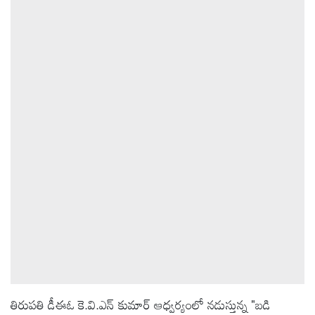
ఆటోమొబైల్
క్రైమ్
ఆధ్యాత్మికం
ఫోటోలు
బ్రాండ్
స్పాట్‌లైట్
ప్రెస్
రిలీజ్
తిరుపతి డీఈఓ కె.వి.ఎన్ కుమార్ ఆధ్వర్యంలో నడుస్తున్న "బడి