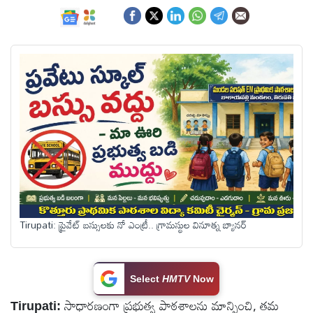
ఆంధ్రప్రదేశ్
జాతీయం
అంతర్జాతీయం
సినిమా
క్రీడలు
Tirupati: ప్రైవేట్ బస్సులకు నో ఎంట్రీ.. గ్రామస్థుల వినూత్న బ్యానర్
వ్యాపారం
లైఫ్
Select
HMTV
Now
స్టైల్
సాధారణంగా ప్రభుత్వ పాఠశాలను మాన్పించి, తమ
Tirupati: