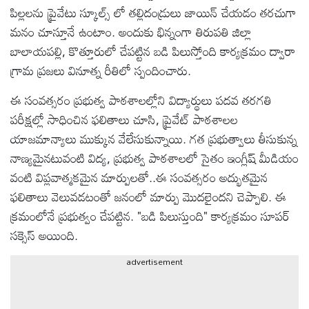
పిల్లలను ప్రైవేటు స్కూల్స్ లో తల్లిదండ్రులు జాయిన్ చేయడం తరచుగా
టెక్నాలజీ
మనం చూస్తూనే ఉంటాం. అందుకు భిన్నంగా తిరుపతి జిల్లా
బాలాయపల్లి, కొత్తూరులో చేపట్టిన బడి పిలుస్తోంది కార్యక్రమం ద్వారా
స్పెషల్స్
గ్రామ ప్రజలు వినూత్న రీతిలో స్పందించారు.
ఈ సంవత్సరం ప్రభుత్వ పాఠశాలల్లోని విద్యార్థులు పదవ తరగతి
కెరీర్ &
పరీక్షల్లో సాధించిన ఫలితాలు చూసి, ప్రైవేట్ పాఠశాలల
ఉద్యోగాలు
యాజమాన్యాలు ముక్కున వేలేసుకున్నాయి. గత ప్రభుత్వాలు తీసుకున్న
నాణ్యమైనటువంటి విద్య, ప్రభుత్వ పాఠశాలలో సైతం ఇంగ్లీష్ మీడియం
లైవ్
వంటి విప్లవాత్మకమైన మార్పులతో..ఈ సంవత్సరం అద్భుతమైన
టీవి
ఫలితాలు వెలువడటంతో జనంలో మార్పు మొదలైందని చెప్పాలి. ఈ
క్రమంలోనే ప్రభుత్వం చేపట్టిన. "బడి పిలుస్తుంది" కార్యక్రమం సూపర్
వ్యవసాయం
సక్సెస్ అయింది.
ఓటీటీ
advertisement
వీడియోలు