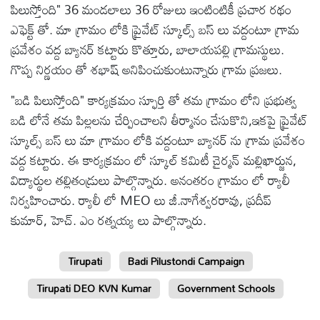
పిలుస్తోంది" 36 మండలాలు 36 రోజులు ఇంటింటికీ ప్రచార రథం
ఎఫెక్ట్ తో. మా గ్రామం లోకి ప్రైవేట్ స్కూల్స్ బస్ లు వద్దంటూ గ్రామ
ప్రవేశం వద్ద బ్యానర్ కట్టారు కొత్తూరు, బాలాయపల్లి గ్రామస్థులు.
గొప్ప నిర్ణయం తో శభాష్ అనిపించుకుంటున్నారు గ్రామ ప్రజలు.
"బడి పిలుస్తోంది" కార్యక్రమం స్ఫూర్తి తో తమ గ్రామం లోని ప్రభుత్వ
బడి లోనే తమ పిల్లలను చేర్పించాలని తీర్మానం చేసుకొని,ఇకపై ప్రైవేట్
స్కూల్స్ బస్ లు మా గ్రామం లోకి వద్దంటూ బ్యానర్ ను గ్రామ ప్రవేశం
వద్ద కట్టారు. ఈ కార్యక్రమం లో స్కూల్ కమిటీ చైర్మన్ మల్లిఖార్జున,
విద్యార్థుల తల్లితండ్రులు పాల్గొన్నారు. అనంతరం గ్రామం లో ర్యాలీ
నిర్వహించారు. ర్యాలీ లో MEO లు జీ.నాగేశ్వరరావు, ప్రదీప్
కుమార్, హెచ్. ఎం రత్నయ్య లు పాల్గొన్నారు.
Tirupati
Badi Pilustondi Campaign
Tirupati DEO KVN Kumar
Government Schools