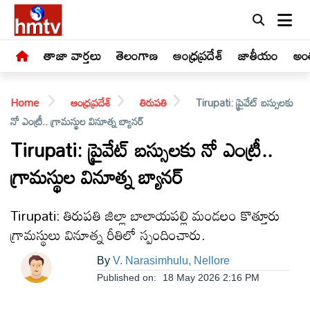
తాజా వార్తలు
తెలంగాణ
ఆంధ్రప్రదేశ్
జాతీయం
అంత
Home
ఆంధ్రప్రదేశ్
తిరుపతి
Tirupati: ప్రైవేట్ బస్సులకు
నో ఎంట్రీ.. గ్రామస్థుల వినూత్న బ్యానర్
Tirupati: ప్రైవేట్ బస్సులకు నో ఎంట్రీ..
గ్రామస్థుల వినూత్న బ్యానర్
LIVE
తాజా
Tirupati: తిరుపతి జిల్లా బాలాయపల్లి మండలం కొత్తూరు
వార్తలు
గ్రామస్థులు వినూత్న రీతిలో స్పందించారు.
తెలంగాణ
By
V. Narasimhulu, Nellore
Published on:
18 May 2026 2:16 PM