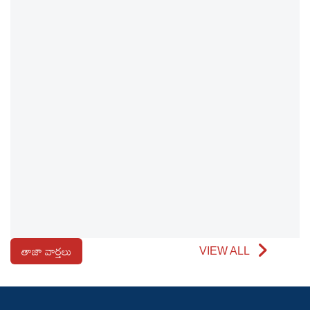
తాజా వార్తలు
VIEW ALL