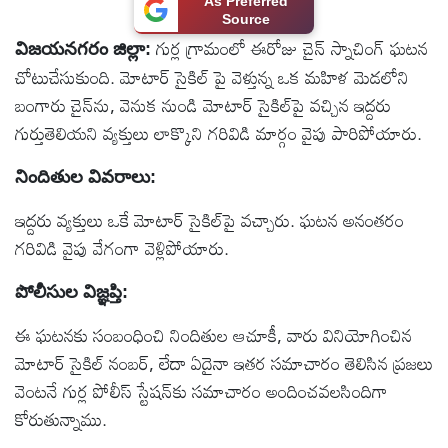
As Preferred
Source
టెక్నాలజీ
గుర్ల గ్రామంలో ఈరోజు చైన్ స్నాచింగ్ ఘటన
విజయనగరం జిల్లా:
చోటుచేసుకుంది. మోటార్ సైకిల్ పై వెళ్తున్న ఒక మహిళ మెడలోని
స్పెషల్స్
బంగారు చైన్‌ను, వెనుక నుండి మోటార్ సైకిల్‌పై వచ్చిన ఇద్దరు
గుర్తుతెలియని వ్యక్తులు లాక్కొని గరివిడి మార్గం వైపు పారిపోయారు.
కెరీర్ &
ఉద్యోగాలు
నిందితుల వివరాలు:
ఇద్దరు వ్యక్తులు ఒకే మోటార్ సైకిల్‌పై వచ్చారు. ఘటన అనంతరం
లైవ్
గరివిడి వైపు వేగంగా వెళ్లిపోయారు.
టీవి
పోలీసుల విజ్ఞప్తి:
వ్యవసాయం
ఈ ఘటనకు సంబంధించి నిందితుల ఆచూకీ, వారు వినియోగించిన
మోటార్ సైకిల్ నంబర్, లేదా ఏదైనా ఇతర సమాచారం తెలిసిన ప్రజలు
ఓటీటీ
వెంటనే గుర్ల పోలీస్ స్టేషన్‌కు సమాచారం అందించవలసిందిగా
కోరుతున్నాము.
వీడియోలు