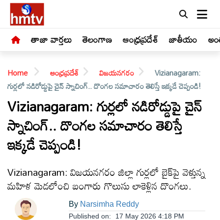
తాజా వార్తలు
తెలంగాణ
ఆంధ్రప్రదేశ్
జాతీయం
అంత
Home
ఆంధ్రప్రదేశ్
విజయనగరం
Vizianagaram:
గుర్లలో నడిరోడ్డుపై చైన్ స్నాచింగ్.. దొంగల సమాచారం తెలిస్తే ఇక్కడే చెప్పండి!
Vizianagaram: గుర్లలో నడిరోడ్డుపై చైన్
స్నాచింగ్.. దొంగల సమాచారం తెలిస్తే
LIVE
ఇక్కడే చెప్పండి!
తాజా
వార్తలు
Vizianagaram: విజయనగరం జిల్లా గుర్లలో బైక్‌పై వెళ్తున్న
మహిళ మెడలోంచి బంగారు గొలుసు లాకెళ్లిన దొంగలు.
తెలంగాణ
By
Narsimha Reddy
Published on:
17 May 2026 4:18 PM