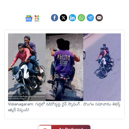
ఆంధ్రప్రదేశ్
జాతీయం
అంతర్జాతీయం
సినిమా
క్రీడలు
వ్యాపారం
Vizianagaram: గుర్లలో నడిరోడ్డుపై చైన్ స్నాచింగ్.. దొంగల సమాచారం తెలిస్తే
ఇక్కడే చెప్పండి!
లైఫ్
స్టైల్