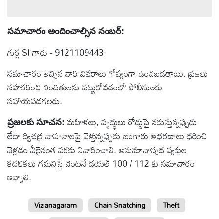
సమాచారం అందించాల్సిన నంబర్:
గుర్ల SI గారు - 9121109443
సమాచారం ఇచ్చిన వారి వివరాలు గోప్యంగా ఉంచబడతాయి. ప్రజలు
సహకరించి నిందితులను పట్టుకోవడంలో పోలీసులకు
సహాయపడగలరు.
మహిళలు, వృద్ధులు రోడ్డుపై నడుస్తున్నప్పుడు
ప్రజలకు సూచన:
లేదా ద్విచక్ర వాహనాలపై వెళ్తున్నప్పుడు బంగారు ఆభరణాలు ధరించి
వెళ్లడం వీలైనంత వరకు నివారించాలి. అనుమానాస్పద వ్యక్తుల
కదలికలు గమనిస్తే వెంటనే డయల్ 100 / 112 కు సమాచారం
ఇవ్వాలి.
Vizianagaram
Chain Snatching
Theft