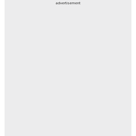
advertisement
ఆటోమొబైల్
క్రైమ్
ఆధ్యాత్మికం
ఫోటోలు
బ్రాండ్
స్పాట్‌లైట్
ప్రెస్
రిలీజ్