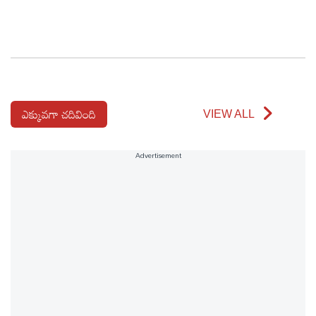
ఎక్కువగా చదివింది
VIEW ALL
Advertisement