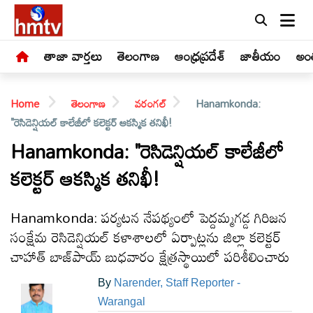
తాజా వార్తలు
తెలంగాణ
ఆంధ్రప్రదేశ్
జాతీయం
అంత
Home
తెలంగాణ
వరంగల్
Hanamkonda:
"రెసిడెన్షియల్ కాలేజీలో కలెక్టర్ ఆకస్మిక తనిఖీ!
Hanamkonda: "రెసిడెన్షియల్ కాలేజీలో
కలెక్టర్ ఆకస్మిక తనిఖీ!
LIVE
తాజా
Hanamkonda: పర్యటన నేపథ్యంలో పెద్దమ్మగడ్డ గిరిజన
వార్తలు
సంక్షేమ రెసిడెన్షియల్ కళాశాలలో ఏర్పాట్లను జిల్లా కలెక్టర్
చాహాత్ బాజ్‌పాయ్ బుధవారం క్షేత్రస్థాయిలో పరిశీలించారు
తెలంగాణ
By
Narender, Staff Reporter -
Warangal