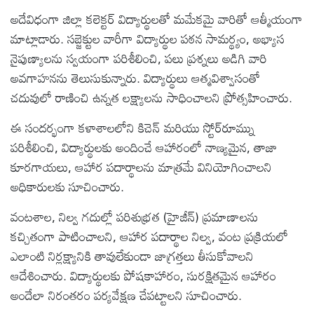
అదేవిధంగా జిల్లా కలెక్టర్ విద్యార్థులతో మమేకమై వారితో ఆత్మీయంగా
మాట్లాడారు. సబ్జెక్టుల వారీగా విద్యార్థుల పఠన సామర్థ్యం, అభ్యాస
నైపుణ్యాలను స్వయంగా పరిశీలించి, పలు ప్రశ్నలు అడిగి వారి
అవగాహనను తెలుసుకున్నారు. విద్యార్థులు ఆత్మవిశ్వాసంతో
చదువులో రాణించి ఉన్నత లక్ష్యాలను సాధించాలని ప్రోత్సహించారు.
ఈ సందర్భంగా కళాశాలలోని కిచెన్ మరియు స్టోర్‌రూమ్ను
పరిశీలించి, విద్యార్థులకు అందించే ఆహారంలో నాణ్యమైన, తాజా
కూరగాయలు, ఆహార పదార్థాలను మాత్రమే వినియోగించాలని
అధికారులకు సూచించారు.
వంటశాల, నిల్వ గదుల్లో పరిశుభ్రత (హైజీన్) ప్రమాణాలను
కచ్చితంగా పాటించాలని, ఆహార పదార్థాల నిల్వ, వంట ప్రక్రియలో
ఎలాంటి నిర్లక్ష్యానికి తావులేకుండా జాగ్రత్తలు తీసుకోవాలని
ఆదేశించారు. విద్యార్థులకు పోషకాహారం, సురక్షితమైన ఆహారం
అందేలా నిరంతరం పర్యవేక్షణ చేపట్టాలని సూచించారు.