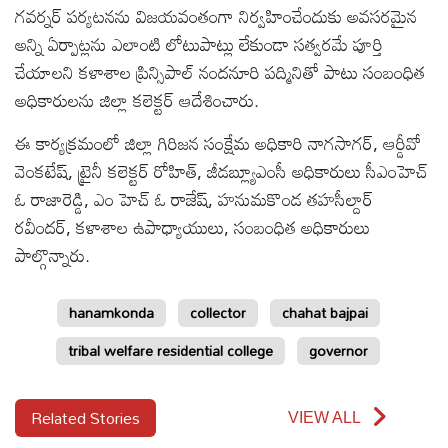
గవర్నర్ పర్యటనను విజయవంతంగా నిర్వహించేందుకు అవసరమైన
అన్ని ఏర్పాట్లను ఎలాంటి లోటుపాట్లు లేకుండా సత్వరమే పూర్తి
చేయాలని కళాశాల ప్రిన్సిపాల్ నందనూరి పద్మినితో పాటు సంబంధిత
అధికారులను జిల్లా కలెక్టర్ ఆదేశించారు.
ఈ కార్యక్రమంలో జిల్లా గిరిజన సంక్షేమ అధికారి నాగసాగర్, ఆర్డీవో
వెంకటేష్, ట్రైనీ కలెక్టర్ రోహిత్, జీడబ్ల్యూఎంసీ అధికారులు సీఎంహెచ్
ఓ రాజారెడ్డి, ఎం హెచ్ ఓ రాజేష్, హనుమకొండ తహసీల్దార్
రవీందర్, కళాశాల ఉపాధ్యాయులు, సంబంధిత అధికారులు
పాల్గొన్నారు.
hanamkonda
collector
chahat bajpai
tribal welfare residential college
governor
Related Stories
VIEW ALL