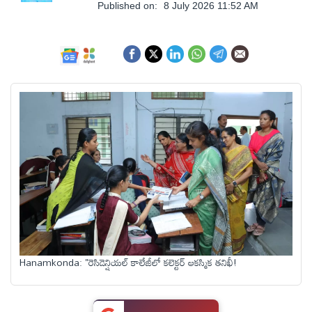
ఆంధ్రప్రదేశ్
Published on:
8 July 2026 11:52 AM
జాతీయం
అంతర్జాతీయం
సినిమా
క్రీడలు
వ్యాపారం
Hanamkonda: "రెసిడెన్షియల్ కాలేజీలో కలెక్టర్ ఆకస్మిక తనిఖీ!
లైఫ్
స్టైల్