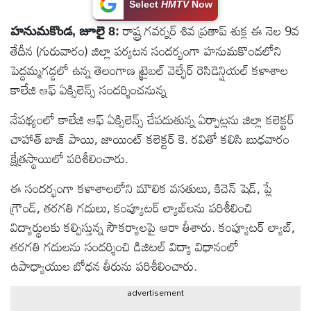
Select
HMTV
Now
టెక్నాలజీ
రాష్ట్ర గవర్నర్ శివ ప్రతాప్ శుక్ల ఈ నెల 9వ
హనుమకొండ, జూలై 8:
తేదీన (గురువారం) జిల్లా పర్యటన సందర్భంగా హనుమకొండలోని
స్పెషల్స్
పెద్దమ్మగడ్డలో ఉన్న తెలంగాణ ట్రైబల్ వెల్ఫేర్ రెసిడెన్షియల్ కళాశాల
కాలేజి ఆఫ్ ఏక్సిలెన్స్ సందర్శించనున్న
కెరీర్ &
నేపథ్యంలో కాలేజి ఆఫ్ ఏక్సిలెన్స్ చేపదుతున్న ఏర్పాట్లను జిల్లా కలెక్టర్
ఉద్యోగాలు
చాహాత్ బాజ్ పాయి, జాయింట్ కలెక్టర్ కె. రవితో కలిసి బుధవారం
క్షేత్రస్థాయిలో పరిశీలించారు.
లైవ్
టీవి
ఈ సందర్భంగా కళాశాలలోని మౌలిక వసతులు, కిచెన్ షెడ్, ప్లే
గ్రౌండ్, తరగతి గదులు, కంప్యూటర్ ల్యాబ్‌లను పరిశీలించి
వ్యవసాయం
విద్యార్థులకు కల్పిస్తున్న సౌకర్యాలపై ఆరా తీశారు. కంప్యూటర్ ల్యాబ్,
తరగతి గదులను సందర్శించి డిజిటల్ విద్యా విధానంలో
ఓటీటీ
ఉపాధ్యాయుల బోధన తీరును పరిశీలించారు.
advertisement
వీడియోలు