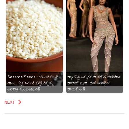
Sesame Seeds : రోజుకో స్పూన్
ర్యాంప్‌పై అప్సరసలా శోభిత ధూళిపాళ:
చాలు.. ఏళ్ల తరబడి పట్టిపీడిస్తున్న
రాహుల్ మిశ్రా 'దేవి' కలెక్షన్‌లో
అరికాళ్ల మంటలకు చెక్
రాయల్ లుక్!
NEXT