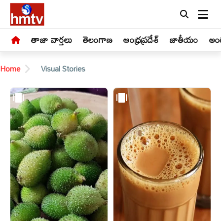
తాజా వార్తలు
తెలంగాణ
ఆంధ్రప్రదేశ్
జాతీయం
అంత
Home
Visual Stories
LIVE
తాజా
వార్తలు
తెలంగాణ