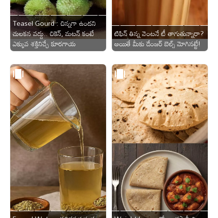
ఆంధ్రప్రదేశ్
Teasel Gourd : చిన్నగా ఉందని
చులకన వద్దు.. చికెన్, మటన్ కంటే
టిఫిన్ తిన్న వెంటనే టీ తాగుతున్నారా?
ఎక్కువ శక్తినిచ్చే కూరగాయ
అయితే మీకు డేంజర్ బెల్స్ మోగినట్టే!
జాతీయం
అంతర్జాతీయం
సినిమా
క్రీడలు
వ్యాపారం
లైఫ్
స్టైల్