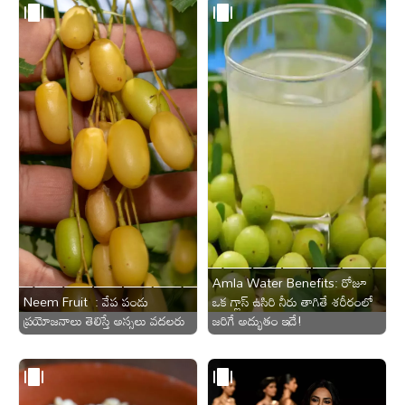
Amla Water Benefits: రోజూ
Neem Fruit : వేప పండు
ఒక గ్లాస్ ఉసిరి నీరు తాగితే శరీరంలో
ప్రయోజనాలు తెలిస్తే అస్సలు వదలరు
జరిగే అద్భుతం ఇదే!