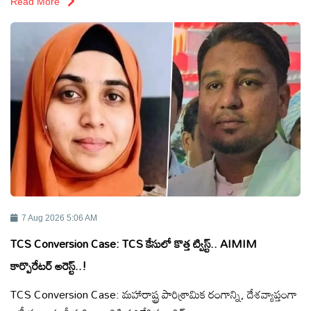
Read More
టెక్నాలజీ
స్పెషల్స్
కెరీర్ &
ఉద్యోగాలు
లైవ్
టీవి
వ్యవసాయం
7 Aug 2026 5:06 AM
TCS Conversion Case: TCS కేసులో కొత్త ట్విస్ట్.. AIMIM
ఓటీటీ
కార్పొరేటర్ అరెస్ట్..!
TCS Conversion Case: మహారాష్ట్ర పారిశ్రామిక రంగాన్ని, దేశవ్యాప్తంగా
వీడియోలు