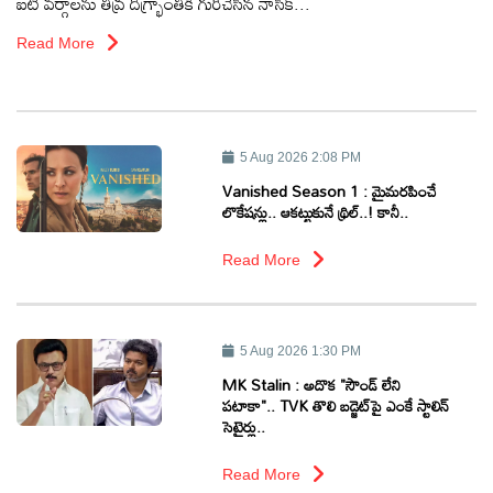
ఐటీ వర్గాలను తీవ్ర దిగ్భ్రాంతికి గురిచేసిన నాసిక్...
Read More
ఆటోమొబైల్
క్రైమ్
5 Aug 2026 2:08 PM
ఆధ్యాత్మికం
Vanished Season 1 : మైమరపించే
లొకేషన్లు.. ఆకట్టుకునే థ్రిల్..! కానీ..
ఫోటోలు
Read More
బ్రాండ్
స్పాట్‌లైట్
5 Aug 2026 1:30 PM
MK Stalin : అదొక "సౌండ్ లేని
ప్రెస్
పటాకా".. TVK తొలి బడ్జెట్‌పై ఎంకే స్టాలిన్
సెటైర్లు..
రిలీజ్
Read More