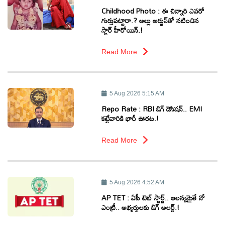
Childhood Photo : ఈ చిన్నారి ఎవరో
గుర్తుపట్టారా.? అల్లు అర్జున్‌తో నటించిన
స్టార్ హీరోయిన్.!
Read More
5 Aug 2026 5:15 AM
Repo Rate : RBI బిగ్ డెసిషన్.. EMI
కట్టేవారికి భారీ ఊరట.!
Read More
5 Aug 2026 4:52 AM
AP TET : ఏపీ టెట్ స్టార్ట్.. ఆలస్యమైతే నో
ఎంట్రీ.. అభ్యర్థులకు బిగ్ అలర్ట్.!