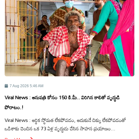
ఆంధ్రప్రదేశ్
జాతీయం
అంతర్జాతీయం
సినిమా
క్రీడలు
7 Aug 2026 5:46 AM
Viral News : ఆసుపత్రి కోసం 150 కి.మీ.. విరిగిన కాలితో వృద్ధుడి
వ్యాపారం
పోరాటం.!
Viral News : ఆర్థిక స్థోమత లేకపోవడం, ఆదుకునే దిక్కు లేకపోవడంతో
లైఫ్
ఒడిశాకు చెందిన ఒక 73 ఏళ్ల వృద్ధుడు చేసిన సాహస ప్రయాణం...
స్టైల్