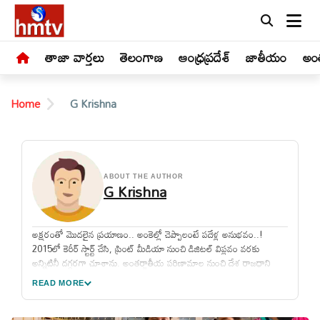
తాజా వార్తలు
తెలంగాణ
ఆంధ్రప్రదేశ్
జాతీయం
అంత
Home
G Krishna
LIVE
ABOUT THE AUTHOR
G Krishna
తాజా
వార్తలు
అక్షరంతో మొదలైన ప్రయాణం.. అంకెల్లో చెప్పాలంటే పదేళ్ల అనుభవం..!
2015లో కెరీర్ స్టార్ట్ చేసి, ప్రింట్ మీడియా నుంచి డిజిటల్ విప్లవం వరకు
అన్నిటినీ దగ్గరగా చూశాను. అంతర్జాతీయ పరిణామాల నుంచి దేశ రాజధాని
తెలంగాణ
రాజకీయాల వరకు, గల్లీ స్థాయి వార్తల నుంచి ఢిల్లీ స్థాయి విశ్లేషణల వరకు ప్రతి
READ MORE
అంశాన్ని లోతుగా అధ్యయనం చేస్తూ కథనాలు అందించాను. టెక్నాలజీ స్పీడ్,
బిజినెస్ లెక్కలైనా, ఆస్ట్రాలజీ విశ్లేషణ ఏదైనా.. నా నుంచి వచ్చే ప్రతి కథనం ప్రతి
వార్త పాఠకుడికి ఇన్ఫర్మేషన్‌తో పాటు ఇంట్రెస్ట్‌ను కూడా అందిస్తుంది.